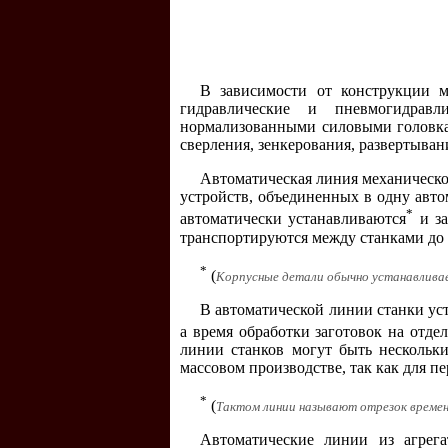
В зависимости от конструкции м
гидравлические и пневмогидрав
нормализованными силовыми головк
сверления, зенкерования, развертывани
Автоматическая линия механическо
устройств, объединенных в одну авто
*
автоматически устанавливаются
и за
транспортируются между станками до 
*
(
Корпусные детали обычно устанавливае
В автоматической линии станки ус
а время обработки заготовок на отд
линии станков могут быть нескольк
массовом производстве, так как для п
*
(
Тактом линии называют отрезок времен
Автоматические линии из агрег