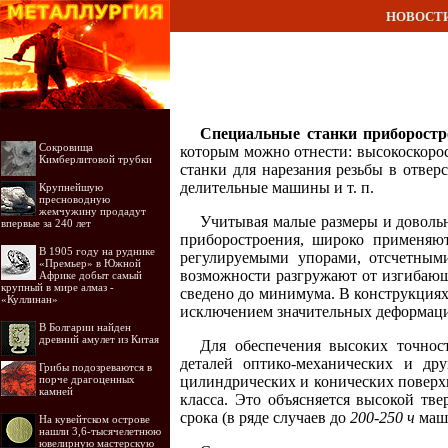
НОВОСТ
Специальные станки приборостр
Сокровища
которым можно отнести: высокоскорос
Кимберлитовой трубки
станки для нарезания резьбы в отвер
делительные машины и т. п.
Крупнейшую
пресноводную
жемчужину продадут
Учитывая малые размеры и довольн
впервые за 240 лет
приборостроения, широко применяют
В 1905 году на руднике
регулируемыми упорами, отсчетным
«Премьер» в Южной
возможности разгружают от изгибающ
Африке добыт самый
крупный в мире алмаз -
сведено до минимума. В конструкциях 
«Куллинан»
исключением значительных деформаци
В Болгарии найден
древний амулет из Китая
Для обеспечения высоких точнос
деталей оптико-механических и др
Грибы подозреваются в
порче драгоценных
цилиндрических и конических поверх
камней
класса. Это объясняется высокой тв
срока (в ряде случаев до
200-250 ч
маши
На кувейтском острове
нашли 3,6-тысячелетнюю
ювелирную мастерскую