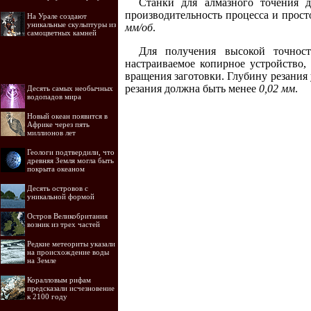
Станки для алмазного точения 
производительность процесса и прост
На Урале создают
уникальные скульптуры из
мм/об
.
самоцветных камней
Для получения высокой точност
настраиваемое копирное устройство,
вращения заготовки. Глубину резания
резания должна быть менее
0,02 мм
.
Десять самых необычных
водопадов мира
Новый океан появится в
Африке через пять
миллионов лет
Геологи подтвердили, что
древняя Земля могла быть
покрыта океаном
Десять островов c
уникальной формой
Остров Великобритания
возник из трех частей
Редкие метеориты указали
на происхождение воды
на Земле
Коралловым рифам
предсказали исчезновение
к 2100 году