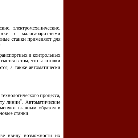
кие, электромеханические,
анки с малогабаритными
атные станки применяют для
.
транспортных и контрольных
чается в том, что заготовки
тся, а также автоматически
технологического процесса,
*
кту линии
. Автоматические
именяют главным образом в
 новые станки.
тве ввиду возможности их