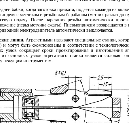
едней бабки, когда заготовка прижата, подается команда на вкл
инделя с метчиком и резьбовым барабаном (метчик разжат до 
евую подачу. После нарезания резьбы автоматически произв
ложение (перья метчика сжаты). Пневмоприжим возвращается в 
Приводной электродвигатель автоматически выключается.
ские линии.
Агрегатными называют специальные станки, котор
в) и могут быть скомпонованы в соответствии с технологичес
х узлов сокращает сроки проектирования и изготовления аг
из основных узлов агрегатного станка является силовая гол
чу режущим инструментам.