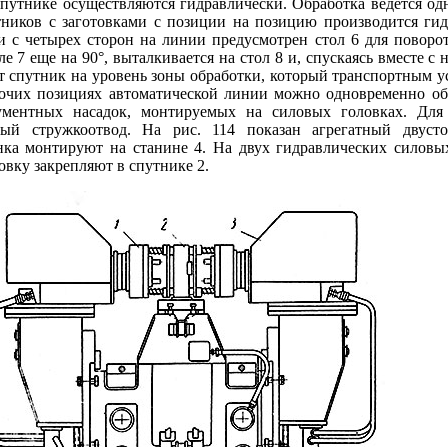
спутнике осуществляются гидравлически. Обработка ведется од
тников с заготовками с позиции на позицию производится ги
и с четырех сторон на линии предусмотрен стол 6 для поворот
е 7 еще на 90°, выталкивается на стол 8 и, спускаясь вместе с 
ет спутник на уровень зоны обработки, который транспортным 
очих позициях автоматической линии можно одновременно обр
ументных насадок, монтируемых на силовых головках. Для
ый стружкоотвод. На рис. 114 показан агрегатный двуст
нка монтируют на станине 4. На двух гидравлических силовы
овку закрепляют в спутнике 2.