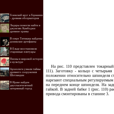
Гозекский круг в Германии
- древняя обсерватория
Лидары помогли найти в
джунглях Камбоджи
древние храмы
В озере Титикака найдены
доинкские артефакты
В Ельце восстановили
старинные плитуары
Пионы в мировой истории
и культуре
На рис. 110 представлен токарный
Археологи узнали тайны
111). Заготовку - кольцо с четырьм
древнего сооружения
положении относительно шпинделя ста
Шотландии
нарезают специальным регулируемым м
В Ираке найден
на переднем конце шпинделя. На зад
двухтысячелетний
затерянный город
гайкой. В задней бабке 1 (рис. 110)
привода смонтированы в станине 3.