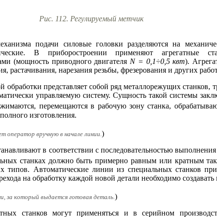
Рис. 112. Регулируемый метчик
еханизма подачи силовые головки разделяются на механичес
лические. В приборостроении применяют агрегатные ст
ами (мощность приводного двигателя
N = 0,1÷0,5 квт
). Агрег
я, растачивания, нарезания резьбы, фрезерования и других работ
й обработки представляет собой ряд металлорежущих станков, 
матически управляемую систему. Сущность такой системы заклю
жимаются, перемещаются в рабочую зону станка, обрабатываю
полного изготовления.
)
т оператор вручную в начале линии.
танавливают в соответствии с последовательностью выполнения 
ельных станках должно быть примерно равным или кратным та
их типов. Автоматические линии из специальных станков пр
ерехода на обработку каждой новой детали необходимо создавать
)
и, за который выдается готовая деталь.
атных станков могут применяться и в серийном производс