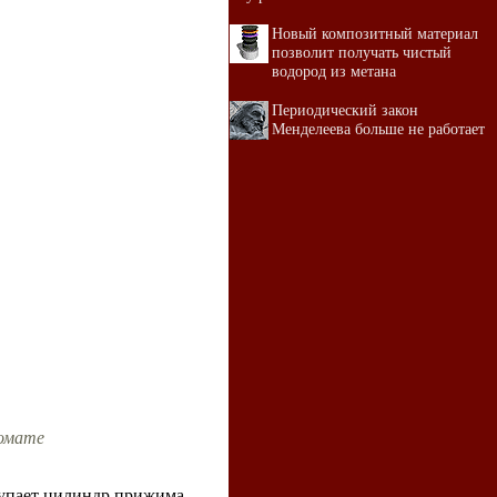
Новый композитный материал
позволит получать чистый
водород из метана
Периодический закон
Менделеева больше не работает
томате
тупает цилиндр прижима.