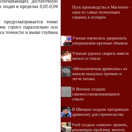
еспечивающих достаточную
х подач в пределах
0,01-0,04
Пуск производства в Магнитке -
одна из самых волнующих
страниц в истории
 предусматривается тонко
ачи строго параллельно оси
асса точности и выше глубина
Ученые научились удерживать
ультразвуком крупные объекты
Ученым удалось сварить вместе
металл и стекло
«Металлическая древесина» из
никеля оказалась прочнее и
легче титана
В Японии создали
самовосстанавливающееся
стекло
В Швеции создали прозрачную
древесину для строительства
Ford создала «умную» кровать,
решающую проблему многих