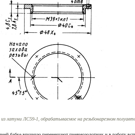
цо из латуни ЛС59-1, обрабатываемое на резьбонарезном полуав
едней бабке вручную перемещают пневмозолотник и в работу вс