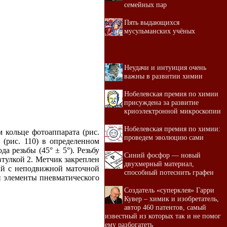
семейных пар
Пять выдающихся
мусульманских учёных
Неудачи и интуиция очень
важны в развитии химии
Нобелевская премия по химии
присуждена за развитие
криоэлектронной микроскопии
Нобелевская премия по химии:
 кольце фотоаппарата (рис.
проведем эволюцию сами
 (рис. 110) в определенном
а резьбы (45° ± 5°). Резьбу
Синий фосфор — новый
втулкой 2. Метчик закреплен
двухмерный материал,
ый с неподвижной маточной
способный потеснить графен
и элементы пневматического
Создатель «суперклея» Гарри
Кувер – химик и изобретатель,
автор 460 патентов, самый
известный из которых так и не помог
ему разбогатеть