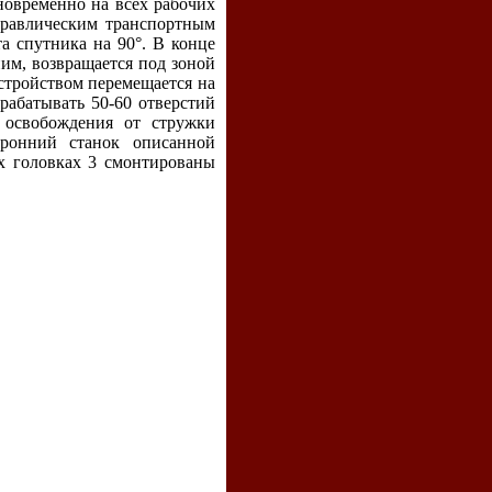
новременно на всех рабочих
дравлическим транспортным
а спутника на 90°. В конце
ним, возвращается под зоной
устройством перемещается на
абатывать 50-60 отверстий
 освобождения от стружки
оронний станок описанной
х головках 3 смонтированы