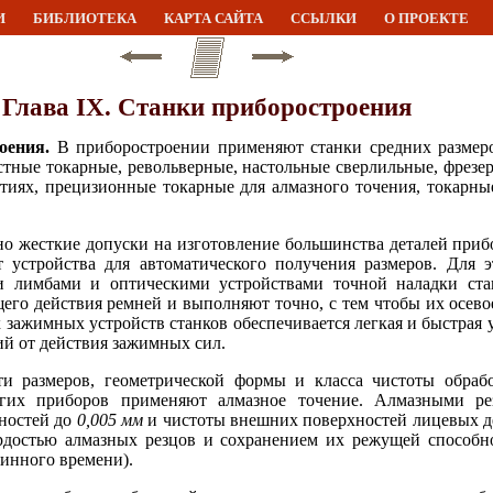
И
БИБЛИОТЕКА
КАРТА САЙТА
ССЫЛКИ
О ПРОЕКТЕ
Глава IX. Станки приборостроения
оения.
В приборостроении применяют станки средних размеро
тные токарные, револьверные, настольные сверлильные, фрезер
стиях, прецизионные токарные для алмазного точения, токарны
о жесткие допуски на изготовление большинства деталей приб
 устройства для автоматического получения размеров. Для 
и лимбами и оптическими устройствами точной наладки ста
его действия ремней и выполняют точно, с тем чтобы их осево
зажимных устройств станков обеспечивается легкая и быстрая у
й от действия зажимных сил.
ти размеров, геометрической формы и класса чистоты обраб
угих приборов применяют алмазное точение. Алмазными ре
ностей до
0,005 мм
и чистоты внешних поверхностей лицевых де
ердостью алмазных резцов и сохранением их режущей способн
нного времени).