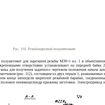
Рис. 110. Резьбонарезной полуавтомат
 полуавтомат для нарезания резьбы М39×1 кл. 1 в объективном
я крепежными отверстиями устанавливают на передней бабке 2
нка для получения заданного чертежом положения начала заход
етчиком (рис. 112), состоящим из двух перьев 1, разжимаемых 
нем конце шпинделя закреплен резьбовой барабан, соединенн
 расположен пневмоцилиндр прижима заготовки. Электропривод 