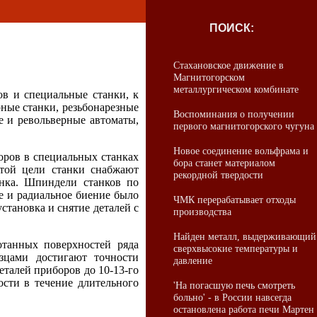
ПОИСК:
Стахановское движение в
Магнитогорском
металлургическом комбинате
в и специальные станки, к
ные станки, резьбонарезные
Воспоминания о получении
е и револьверные автоматы,
первого магнитогорского чугуна
Новое соединение вольфрама и
оров в специальных станках
бора станет материалом
этой цели станки снабжают
рекордной твердости
нка. Шпиндели станков по
е и радиальное биение было
ЧМК перерабатывает отходы
становка и снятие деталей с
производства
Найден металл, выдерживающий
отанных поверхностей ряда
сверхвысокие температуры и
зцами достигают точности
давление
талей приборов до 10-13-го
ости в течение длительного
'На погасшую печь смотреть
больно' - в России навсегда
остановлена работа печи Мартен