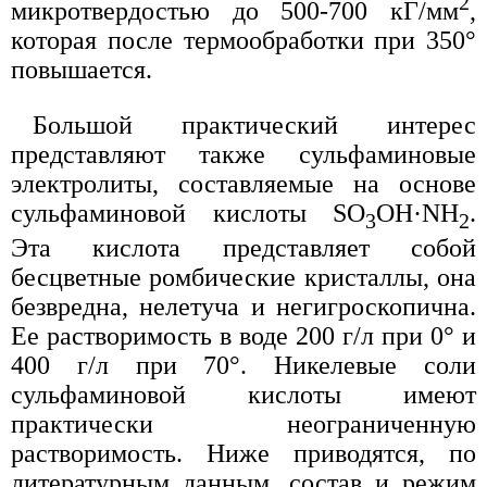
2
микротвердостью до 500-700 кГ/мм
,
которая после термообработки при 350°
повышается.
Большой практический интерес
представляют также сульфаминовые
электролиты, составляемые на основе
сульфаминовой кислоты SО
OH·NH
.
3
2
Эта кислота представляет собой
бесцветные ромбические кристаллы, она
безвредна, нелетуча и негигроскопична.
Ее растворимость в воде 200 г/л при 0° и
400 г/л при 70°. Никелевые соли
сульфаминовой кислоты имеют
практически неограниченную
растворимость. Ниже приводятся, по
литературным данным, состав и режим