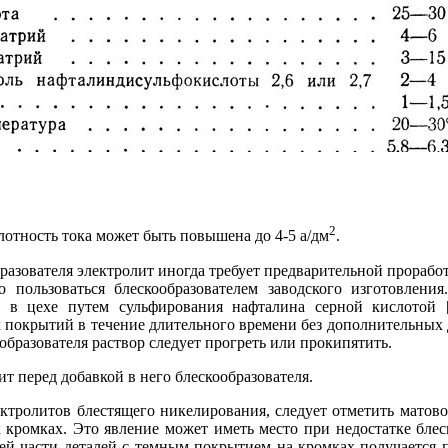
2
отность тока может быть повышена до 4-5 а/дм
.
бразователя электролит иногда требует предварительной прораб
 пользоваться блескообразователем заводского изготовления
ят в цехе путем сульфирования нафталина серной кислотой [
 покрытий в течение длительного времени без дополнительных 
образователя раствор следует прогреть или прокипятить.
т перед добавкой в него блескообразователя.
ктролитов блестящего никелирования, следует отметить матово
 кромках. Это явление может иметь место при недостатке блес
ней части деталей с темным покрытием на кромках получается 