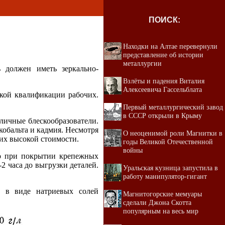
ПОИСК:
Находки на Алтае перевернули
представление об истории
металлургии
 должен иметь зеркально-
Взлёты и падения Виталия
Алексеевича Гассельблата
окой квалификации рабочих.
Первый металлургический завод
в СССР открыли в Крыму
личные блескообразователи.
кобальта и кадмия. Несмотря
О неоценимой роли Магнитки в
их высокой стоимости.
годы Великой Отечественной
войны
но при покрытии крепежных
2 часа до выгрузки деталей.
Уральская кузница запустила в
работу манипулятор-гигант
й в виде натриевых солей
Магнитогорские мемуары
сделали Джона Скотта
популярным на весь мир