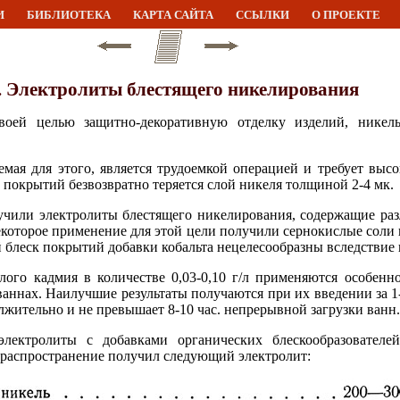
И
БИБЛИОТЕКА
КАРТА САЙТА
ССЫЛКИ
О ПРОЕКТЕ
. Электролиты блестящего никелирования
оей целью защитно-декоративную отделку изделий, никель
мая для этого, является трудоемкой операцией и требует выс
 покрытий безвозвратно теряется слой никеля толщиной 2-4 мк.
чили электролиты блестящего никелирования, содержащие раз
екоторое применение для этой цели получили сернокислые соли 
 блеск покрытий добавки кобальта нецелесообразны вследствие 
лого кадмия в количестве 0,03-0,10 г/л применяются особен
аннах. Наилучшие результаты получаются при их введении за 1-
жительно и не превышает 8-10 час. непрерывной загрузки ванн.
лектролиты с добавками органических блескообразователе
 распространение получил следующий электролит: