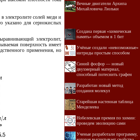
Вечные двигатели Архипа
Михайловича Люльки
 в электролите солей меди и
то указано для сернокислых
Создана первая «химическая
память» объемом в 1 бит
выравнивающий электролит,
рываемая поверхность имеет
Учёные создали «невозможные»
одственного применения, но
нитриды простым способом
Синий фосфор — новый
двухмерный материал,
способный потеснить графен
Разработан новый метод
создания молекул
Старейшая настенная таблица
Менделеева
Нобелевская премия по химии:
проведем эволюцию сами
Ученые разработали программу,
которая высчитывает свойства