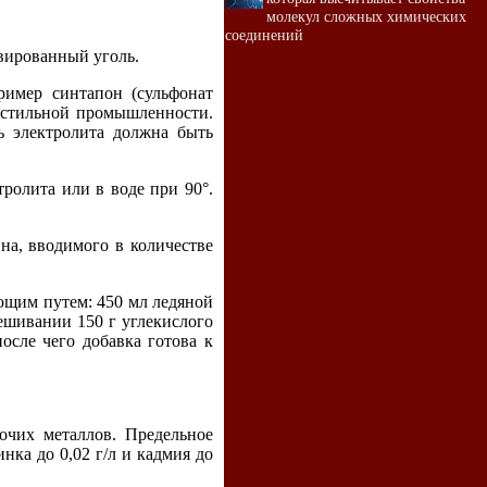
молекул сложных химических
соединений
вированный уголь.
ример синтапон (сульфонат
кстильной промышленности.
ь электролита должна быть
ролита или в воде при 90°.
на, вводимого в количестве
ющим путем: 450 мл ледяной
ешивании 150 г углекислого
осле чего добавка готова к
рочих металлов. Предельное
инка до 0,02 г/л и кадмия до