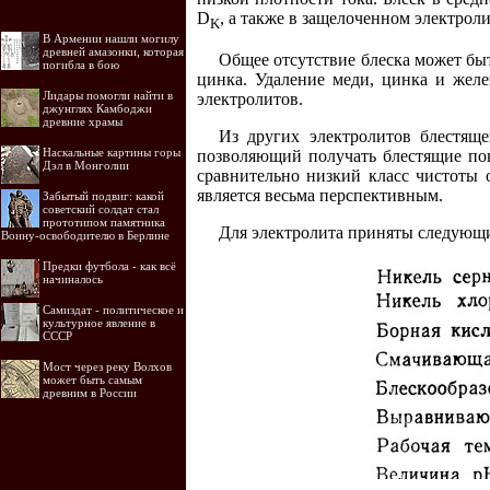
D
, а также в защелоченном электрол
K
В Армении нашли могилу
древней амазонки, которая
Общее отсутствие блеска может быт
погибла в бою
цинка. Удаление меди, цинка и желе
Лидары помогли найти в
электролитов.
джунглях Камбоджи
древние храмы
Из других электролитов блестящ
Наскальные картины горы
позволяющий получать блестящие пок
Дэл в Монголии
сравнительно низкий класс чистоты 
является весьма перспективным.
Забытый подвиг: какой
советский солдат стал
прототипом памятника
Для электролита приняты следующи
Воину-освободителю в Берлине
Предки футбола - как всё
начиналось
Самиздат - политическое и
культурное явление в
СССР
Мост через реку Волхов
может быть самым
древним в России