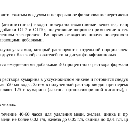
лита сжатым воздухом и непрерывное фильтрование через акти
(антипиттинга) вводят поверхностноактивные вещества, нап
и добавки ОП7 и ОП10, получившие широкое применение в те
ленном электролите. Во время осаждения никеля поверхност
чивающими добавками.
олуолсульфамид, который растворяют в отдельной порции элект
 других блескообразователей типа дисульфонафталиновых.
тся ежедневными добавками 40-процентного раствора формали
 раствора кумарина в уксуснокислом никеле и готовится следу
ая 550 мл воды. Затем в полученный раствор вводят при перем
авляют 125 г кумарина (лактона ортооксикоричной кислоты), п
 чехлах.
 течение 40-60 часов для удаления меди, железа, цинка и п
еди не более 0,02 г/л, железа до 0,05 г/л, свинца до 0,01 г/л, ц