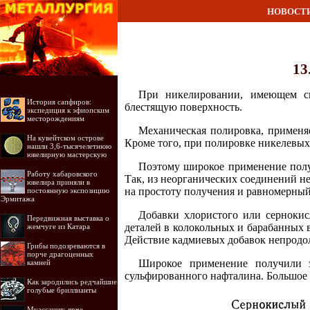
НОВОСТ
13
При никелировании, имеющем св
История сапфиров:
блестящую поверхность.
экспедиция к эфиопским
месторождениям
Механическая полировка, применяе
На кувейтском острове
Кроме того, при полировке никелевых
нашли 3,6-тысячелетнюю
ювелирную мастерскую
Поэтому широкое применение полу
Работу хабаровского
Так, из неорганических соединений н
ювелира приняли в
на простоту получения и равномерный
постоянную экспозицию
Эрмитажа
Добавки хлористого или сернокис
Передвижная выставка о
деталей в колокольных и барабанных в
жемчуге из Катара
Действие кадмиевых добавок непродол
Грибы подозреваются в
порче драгоценных
Широкое применение получили э
камней
сульфированного нафталина. Большое
Как зародились редчайшие
голубые бриллианты
Муассанит: ярче