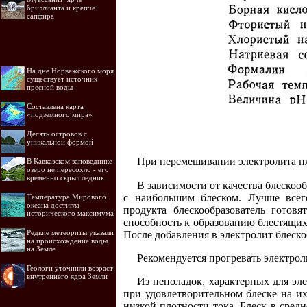
бриллианта и крепче
сапфира
На дне Норвежского моря
существует источник
пресной воды
Составлена карта
«подземного мира»
Десять островов c
уникальной формой
При перемешивании электролита пл
В Кавказском заповеднике
озеро не пересохло - его
временно скрыл ледник
В зависимости от качества блескоо
с наибольшим блеском. Лучше всего
Температура Мирового
океана достигла
продукта блескообразователь готов
исторического максимума
способность к образованию блестящих
Редкие метеориты указали
После добавления в электролит блеско
на происхождение воды
на Земле
Рекомендуется прогревать электроли
Геологи уточнили возраст
внутреннего ядра Земли
Из неполадок, характерных для эле
при удовлетворительном блеске на их
низкой плотности тока. Блеск в сред