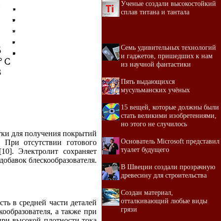
Ученые создали высокостойкий
сплав титана и тантала
Семь удивительных технологий
и гаджетов, пришедших к нам
из научной фантастики
Пять выдающихся
мусульманских учёных
15 вещей, которые должны были
стать великими изобретениями,
но этого не случилось
отки для получения покрытий
Основатель Microsoft представил
. При отсутствии готового
туалет будущего
10]. Электролит сохраняет
добавок блескообразователя.
В Швеции создали прозрачную
древесину для строительства
Создан материал,
отталкивающий любые виды
сть в средней части деталей
грязи
кообразователя, а также при
при высокой плотности тока