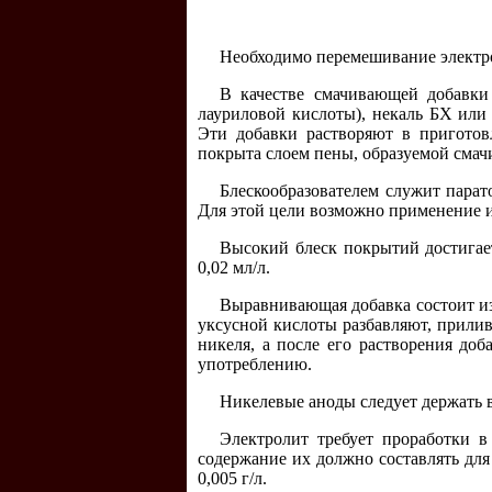
Необходимо перемешивание электро
В качестве смачивающей добавки 
лауриловой кислоты), некаль БХ ил
Эти добавки растворяют в приготов
покрыта слоем пены, образуемой сма
Блескообразователем служит парат
Для этой цели возможно применение и
Высокий блеск покрытий достигае
0,02 мл/л.
Выравнивающая добавка состоит из
уксусной кислоты разбавляют, прилив
никеля, а после его растворения доб
употреблению.
Никелевые аноды следует держать в
Электролит требует проработки в
содержание их должно составлять для м
0,005 г/л.