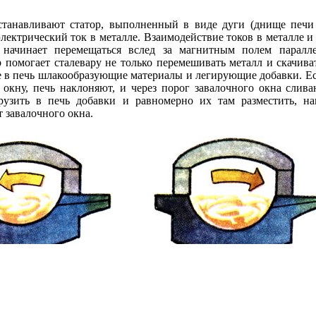
танавливают статор, выполненный в виде дуги (днище печи
лектрический ток в металле. Взаимодействие токов в металле и
начинает перемещаться вслед за магнитным полем паралл
р помогает сталевару не только перемешивать металл и скачива
е в печь шлакообразующие материалы и легирующие добавки. Ес
 окну, печь наклоняют, и через порог завалочного окна сли
рузить в печь добавки и равномерно их там разместить, н
 завалочного окна.