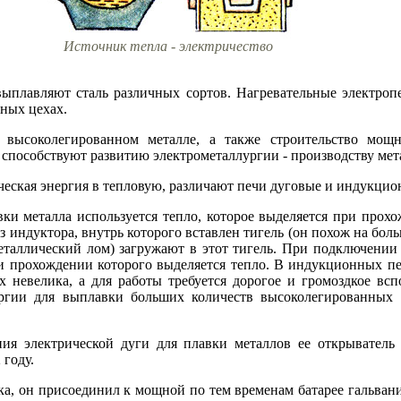
Источник тепла - электричество
выплавляют сталь различных сортов. Нагревательные электроп
тных цехах.
 высоколегированном металле, а также строительство мощн
способствуют развитию электрометаллургии - производству мета
ическая энергия в тепловую, различают печи дуговые и индукцио
и металла используется тепло, которое выделяется при прохо
из индуктора, внутрь которого вставлен тигель (он похож на бо
еталлический лом) загружают в этот тигель. При подключении 
ри прохождении которого выделяется тепло. В индукционных п
х невелика, а для работы требуется дорогое и громоздкое всп
ургии для выплавки больших количеств высоколегированных
ия электрической дуги для плавки металлов ее открыватель
году.
ка, он присоединил к мощной по тем временам батарее гальван