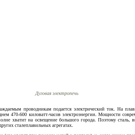
Дуговая электропечь
аждаемым проводникам подается электрический ток. На плав
еднем 470-600 киловатт-часов электроэнергии. Мощности совр
полне хватит на освещение большого города. Поэтому сталь, в
 других сталеплавильных агрегатах.