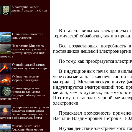
В Болгарии найден
древний амулет из Китая
В сталеплавильных электропечах 
Тихий океан поглотил
термической обработки, так и в прока
пять островов
Все возрастающая потребность в
Потепление Мирового
океана может увеличить
поставщиков дешевой электроэнергии 
частоту экстремальных
штормов
По тому, как преобразуется электр
Ученый назвал 5 самых
опасных вулканов в мире
В индукционных печах для выплавк
через сам металл. Такая печь состоит 
Учёные «потеряли»
здоровенный вулкан
материала). Металлическую шихту (м
индуктируется электрический ток, п
Ученые предсказали
несколько вариантов
металл, чем в дуговых, но емкость и
будущего объединения
Поэтому на заводах черной металл
континентов
электропечи.
В современных островных
базальтах нашли следы
Предсказал возможность применен
первичного вещества, из
которого образовалась Земля
Василий Владимирович Петров в 1802 
Миллионы лет назад
Изучая действие электрического то
Амазония была морем