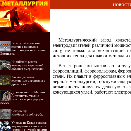
НОВОСТ
Металлургический завод являетс
Работу хабаровского
электродвигателей различной мощност
ювелира приняли в
силу, не только для механизации т
постоянную экспозицию
Эрмитажа
источник тепла для плавки металла и е
Индийский рынок
В электропечах выплавляют и чугу
ювелирных украшений
обгонит американский
ферросилиций, ферровольфрам, ферром
стали. Их плавят в ферросплавных эл
Как подделывали
ювелирные украшения в
черной металлургии, обслуживающая
древности?
возможность получать дешевую эле
коксующихся углей, работают электр
Драгоценности Марии-
Антуанетты ушли с
молотка за рекордную
сумму
Сокровища
Кимберлитовой трубки
Ученые из Китая освоили
выращивание алмазов из
«семян» с «удобрениями»