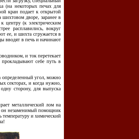
вести загрузку, специальный
ха (на некоторых печах для
овой кран подает к открытой
а шихтовом дворе, заранее в
 к центру (к электрическим
трее расплавились, вокруг
ют ее, и шихта сгружается в
ды вводят в печь и начинают
оводником, и ток перетекает
, прокладывают себе путь в
а определенный угол, можно
ых секторах, и когда нужно,
 одну сторону, для выпуска
рает металлический лом на
хе он незаменимый помощник
ть температуру и химический
ла!