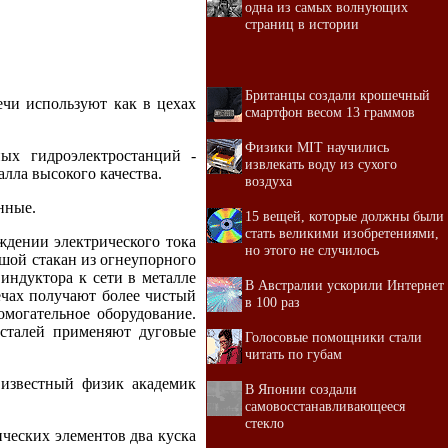
одна из самых волнующих
страниц в истории
Британцы создали крошечный
ечи используют как в цехах
смартфон весом 13 граммов
Физики MIT научились
ых гидроэлектростанций -
извлекать воду из сухого
лла высокого качества.
воздуха
нные.
15 вещей, которые должны были
стать великими изобретениями,
ждении электрического тока
но этого не случилось
льшой стакан из огнеупорного
индуктора к сети в металле
В Австралии ускорили Интернет
ечах получают более чистый
в 100 раз
омогательное оборудование.
 сталей применяют дуговые
Голосовые помощники стали
читать по губам
 известный физик академик
В Японии создали
самовосстанавливающееся
стекло
ических элементов два куска