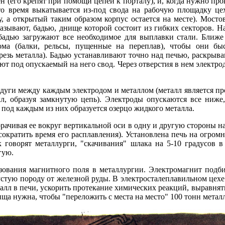
 (его крепят при помощи цепей к порталу), и, когда нужно про
то время выкатывается из-под свода на рабочую площадку це
у, а открытый таким образом корпус остается на месте). Мост
называют, бадью, днище которой состоит из гибких секторов. Н
бадью загружают все необходимое для выплавки стали. Ближе
ма (балки, рельсы, пущенные на переплав), чтобы они быс
резь металла). Бадью устанавливают точно над печью, раскрыва
ют под опускаемый на него свод. Через отверстия в нем электро
дуги между каждым электродом и металлом (металл является пр
алл, образуя замкнутую цепь). Электроды опускаются все ниже
под каждым из них образуется озерцо жидкого металла.
рачивая ее вокруг вертикальной оси в одну и другую стороны н
сократить время его расплавления). Установлена печь на огромн
к говорят металлурги, "скачивания" шлака на 5-10 градусов в
гую.
ования магнитного поля в металлургии. Электромагнит подби
пустую породу от железной руды. В электросталеплавильном це
талл в печи, ускорить протекание химических реакций, выравня
ища нужна, чтобы "переложить с места на место" 100 тонн метал