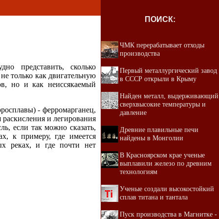
ПОИСК:
ЧМК перерабатывает отходы
производства
дно представить, сколько
Первый металлургический завод
 не только как двигательную
в СССР открыли в Крыму
ов, но и как неиссякаемый
Найден металл, выдерживающий
сверхвысокие температуры и
росплавы) - ферромарганец,
давление
 раскисления и легирования
ль, если так можно сказать,
Древние плавильные печи
х, к примеру, где имеется
найдены в Монголии
ых реках, и где почти нет
В Красноярском крае ученые
выплавили железо по древним
технологиям
Ученые создали высокостойкий
сплав титана и тантала
Пуск производства в Магнитке -