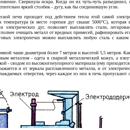
новение. Сверкнула искра. Когда он их чуть-чуть разъединил,
лепительно яркий столбик - дугу, как бы соединившую угли.
еской печи проходит под действием тепла этой самой электр
 температура (в месте горения дуг свыше 5000°С), которая 
ии электрических дуг, позволяет выплавлять стали, легиров
 полнее очищать металл от вредных примесей, рафинировать ег
дуговых электропечах можно выплавлять любую сталь с каким
омной чаши диаметром более 7 метров и высотой 5,5 метров. Ка
овым металлом - одета в сварной металлический кожух, а из
ой - сводом из высокоогнеупорного материала (ему приходится
ажается и от зеркала расплавленного металла, и от электричес
хлаждаемых отверстия, через каждое из них в печь пропускаю