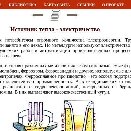
И
БИБЛИОТЕКА
КАРТА САЙТА
ССЫЛКИ
О ПРОЕКТЕ
Источник тепла - электричество
я потребителем огромного количества электроэнергии. Тру
и занято в его цехах. Но металлурги используют электричество
рудоемких работ и автоматизации производственных процесс
го нагрева.
н, и сплавы различных металлов с железом (так называемые фер
олибден, феррохром, феррованадий и другие, используемые для
ектропечах. Ферросплавное производство - это особая подотрас
 сталелитейную промышленность. А в скандинавских страна
ктроэнергию от гидроэлектростанций, построенных на бурн
одомны. В них выплавляют высококачественный чугун.