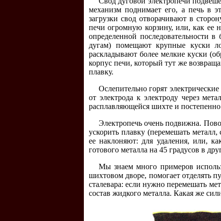
Свод дуговой электропечи подвешен
механизм поднимает его, а печь в э
загрузки свод отворачивают в сторон
печи огромную корзину, или, как ее 
определенной последовательности в 
дугам) помещают крупные куски ло
раскладывают более мелкие куски (об
корпус печи, который тут же возвраща
плавку.
Ослепительно горят электрические 
от электрода к электроду через мет
расплавляющейся шихте и постепенно 
Электропечь очень подвижна. Пово
ускорить плавку (перемешать металл, 
ее наклоняют: для удаления, или, ка
готового металла на 45 градусов в дру
Мы знаем много примеров использ
шихтовом дворе, помогает отделять 
сталевара: если нужно перемешать ме
состав жидкого металла. Какая же сил