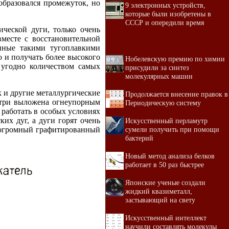
 образовался промежуток, но
9 электронных устройств,
которые были изобретены в
СССР и опередили время
ической дуги, только очень
вместе с восстановительной
анные такими тугоплавкими
о и получать более высокого
Нобелевскую премию по химии
 угодно количеством самых
присудили за синтез
молекулярных машин
к и другие металлургические
Продолжается внесение правок в
нутри выложена огнеупорным
Периодическую систему
 работать в особых условиях
ких дуг, а дуги горят очень
Искусственный перламутр
сумели получить при помощи
т огромный графитированный
бактерий
Новый метод анализа белков
работает в 50 раз быстрее
Японские ученые создали
жидкий квазиметалл,
застывающий на свету
Искусственный интеллект
научили составлять молекулы