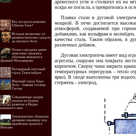
древесного угля и столкнул их на мг
искра не погасла, а превратилась в ос
Плавка стали в дуговой электрич
Кто построил комплекс
мощной. В печи достигается высокая
Гёбекли-Тепе?
атмосферой, создаваемой при горен
добавками, как вольфрам и молибден,
История косметики: от
древнеегипетских средств
качества сталь. Таким образом, в 
до каталога Avon
различных добавок.
Отлов и продажа диких
животных оказались
Дуговая электропечь имеет вид огр
обычным явлением в
агрегаты, снаружи она покрыта лист
Древней Мезоамерике
кирпичом. Сверху чаша закрыта крышк
Потерянный античный
температурных перегрузок - тепло отр
город Тенея найден
ярко). В своде выполнены три водоо
Мертвый город Хара-
стержень - электрод.
Хото - бывшая столица
Гаочан
Совершенные орудия
указали на бурное
развитие в Индии
каменного века
Землетрясение обнажило
древнюю пирамиду под
индейским храмом в
Мексике