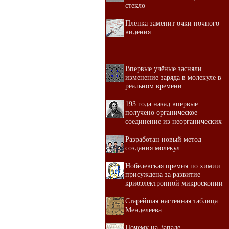
стекло
Плёнка заменит очки ночного
видения
Впервые учёные засняли
изменение заряда в молекуле в
реальном времени
193 года назад впервые
получено органическое
соединение из неорганических
Разработан новый метод
создания молекул
Нобелевская премия по химии
присуждена за развитие
криоэлектронной микроскопии
Старейшая настенная таблица
Менделеева
Почему на Западе