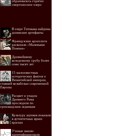
образовалось горячее
смертоносное озеро
В озере Титикака найдены
доинкские артефакты
Французские археологи
раскопали «Маленькие
Помпеи»
Древнейшему
колодезному срубу более
семи тысяч лет
15 малоизвестных
исторических фактов о
Византийской империи,
ставшей колыбелью современной
Европы
Расцвет и упадок
Древнего Рима
проследили по
гренландским ледникам
Культуру ацтеков показали
в аутентичных ярких
красках
Ученые заново
идентифицировали