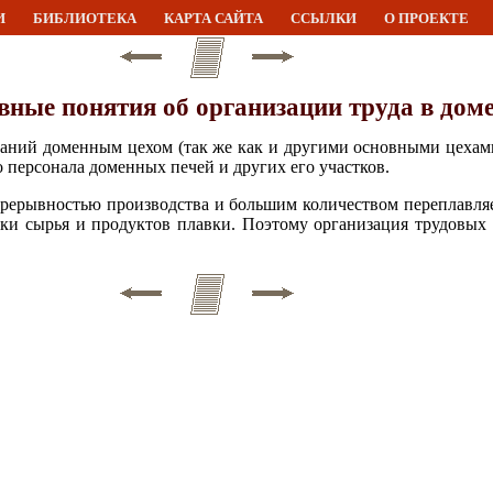
И
БИБЛИОТЕКА
КАРТА САЙТА
ССЫЛКИ
О ПРОЕКТЕ
вные понятия об организации труда в дом
аний доменным цехом (так же как и другими основными цехами
персонала доменных печей и других его участков.
прерывностью производства и большим количеством переплавл
оки сырья и продуктов плавки. Поэтому организация трудовых