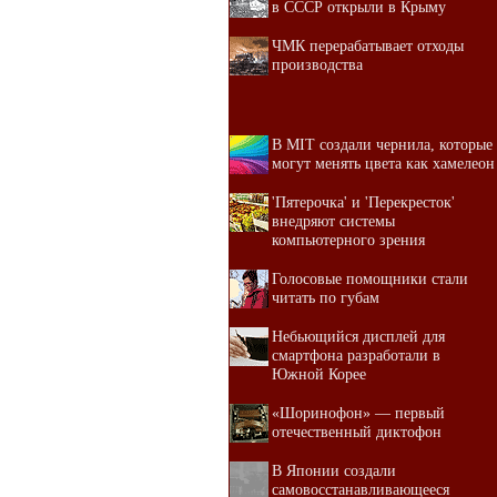
в СССР открыли в Крыму
ЧМК перерабатывает отходы
производства
В MIT создали чернила, которые
могут менять цвета как хамелеон
'Пятерочка' и 'Перекресток'
внедряют системы
компьютерного зрения
Голосовые помощники стали
читать по губам
Небьющийся дисплей для
смартфона разработали в
Южной Корее
«Шоринофон» — первый
отечественный диктофон
В Японии создали
самовосстанавливающееся