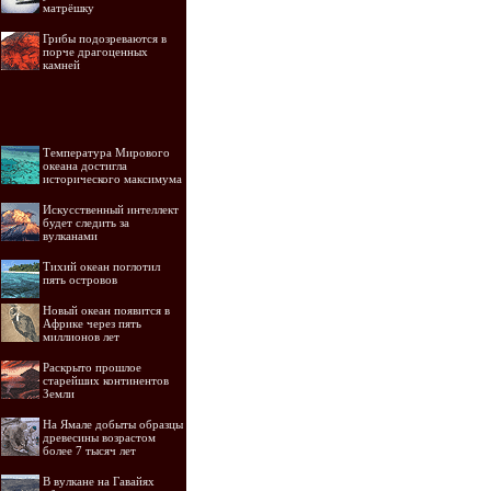
матрёшку
Грибы подозреваются в
порче драгоценных
камней
Температура Мирового
океана достигла
исторического максимума
Искусственный интеллект
будет следить за
вулканами
Тихий океан поглотил
пять островов
Новый океан появится в
Африке через пять
миллионов лет
Раскрыто прошлое
старейших континентов
Земли
На Ямале добыты образцы
древесины возрастом
более 7 тысяч лет
В вулкане на Гавайях