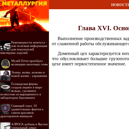
НОВОСТ
Глава XVI. Осно
Выполнение производственных зад
Разновидности жемчуга -
от слаженной работы обслуживающего 
или полезная информация
для покупателей
ювелирных изделий
Доменный цех характеризуется не
что обусловливает большие грузопот
Музей Гетти приобрел
цехе имеет первостепенное значение.
коллекцию античных гемм
Ложки, вилки, ножики в
новой жизни - украшения
Голландская фирма
создала первое в мире
кольцо, сделанное
полностью из выращенного в
лаборатории бриллианта
Сияющий опал: 10
удивительных фактов о
самом красивом
драгоценном минерале
АЛРОСА добыла в Якутии
уникальный алмаз-