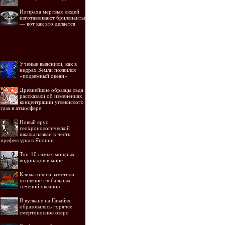
Из праха мертвых людей
изготавливают бриллианты
— вот как это делается
Ученые выяснили, как в
недрах Земли появился
«подземный океан»
Древнейшие образцы льда
рассказали об изменениях
концентрации углекислого
газа в атмосфере
Новый ярус
геохронологической
шкалы назван в честь
префектуры в Японии
Топ-10 самых мощных
водопадов в мире
Климатологи заметили
усиление глобальных
течений океанов
В вулкане на Гавайях
образовалось горячее
смертоносное озеро