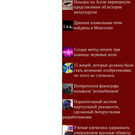
Находки на Алтае перевернули
представление об истории
металлургии
Древние плавильные печи
найдены в Монголии
Создан метод печати при
помощи звуковых волн
15 вещей, которые должны были
стать великими изобретениями,
но этого не случилось
Изобретателя фонографа
называли 'волшебником'
Поразительный костюм
виртуальной реальности,
сделанный белорусскими
разработчиками
Ученые научились удерживать
ультразвуком крупные объекты