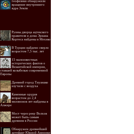
Геофизики обнаружили
вращение внутреннего
ядра Земли
Руины дворца ацтекского
правителя и дома Эрнана
Кортеса найдены в Мехико
В Турции найдено сверло
возрастом 7,5 тыс. лет
15 малоизвестных
исторических фактов о
Византийской империи,
ставшей колыбелью современной
Европы
Древний город Тиуанако
изучили с воздуха
Каменные орудия
возрастом до 2,4
миллионов лет найдены в
Алжире
Мост через реку Волхов
может быть самым
древним в России
Обнаружен древнейший
артефакт Южной Америки