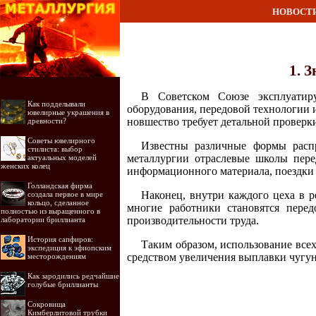
НОВОСТ
1. 
В Советском Союзе эксплуатир
Как подделывали
оборудования, передовой технологии и
ювелирные украшения в
новшество требует детальной проверки
древности?
Советы ювелирного
Известны различные формы распр
стилиста: выбор
металлургии отраслевые школы пере
актуальных моделей
женских колец
информационного материала, поездки р
Голландская фирма
Наконец, внутри каждого цеха в р
создала первое в мире
кольцо, сделанное
многие работники становятся перед
полностью из выращенного в
производительности труда.
лаборатории бриллианта
История сапфиров:
Таким образом, использование всех
экспедиция к эфиопским
средством увеличения выплавки чугун
месторождениям
Как зародились редчайшие
голубые бриллианты
Сокровища
Кимберлитовой трубки