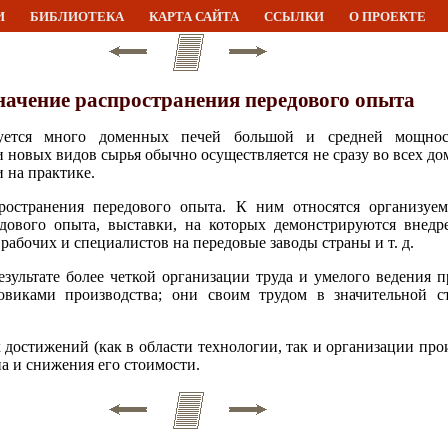
И
БИБЛИОТЕКА
КАРТА САЙТА
ССЫЛКИ
О ПРОЕКТЕ
Значение распространения передового опыта
уется много доменных печей большой и средней мощнос
 новых видов сырья обычно осуществляется не сразу во всех до
 на практике.
остранения передового опыта. К ним относятся организуе
дового опыта, выставки, на которых демонстрируются внедр
абочих и специалистов на передовые заводы страны и т. д.
езультате более четкой организации труда и умелого ведения 
овиками производства; они своим трудом в значительной с
 достижений (как в области технологии, так и организации пр
а и снижения его стоимости.