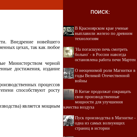
ПОИСК:
В Красноярском крае ученые
выплавили железо по древним
технологиям
ти. Внедрение новейшего
менных цехах, так как любое
'На погасшую печь смотреть
больно' - в России навсегда
остановлена работа печи Мартен
мые Министерством черной
енные достижения, издание
О неоценимой роли Магнитки в
годы Великой Отечественной
войны
производственных процессов
тепени способствуют росту
В Китае продолжат сокращать
свои производственные
мощности для улучшения
оизводства) является мощным
качества воздуха
Пуск производства в Магнитке -
одна из самых волнующих
страниц в истории