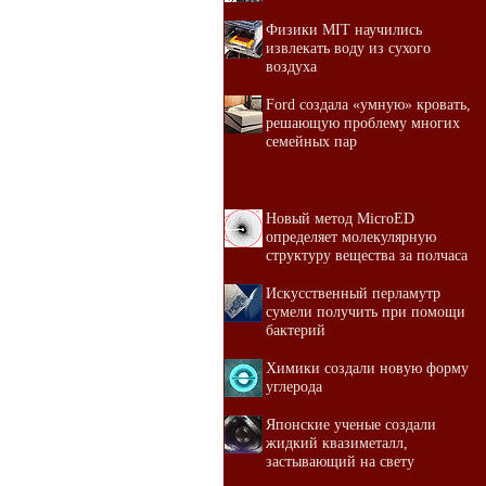
Физики MIT научились
извлекать воду из сухого
воздуха
Ford создала «умную» кровать,
решающую проблему многих
семейных пар
Новый метод MicroED
определяет молекулярную
структуру вещества за полчаса
Искусственный перламутр
сумели получить при помощи
бактерий
Химики создали новую форму
углерода
Японские ученые создали
жидкий квазиметалл,
застывающий на свету