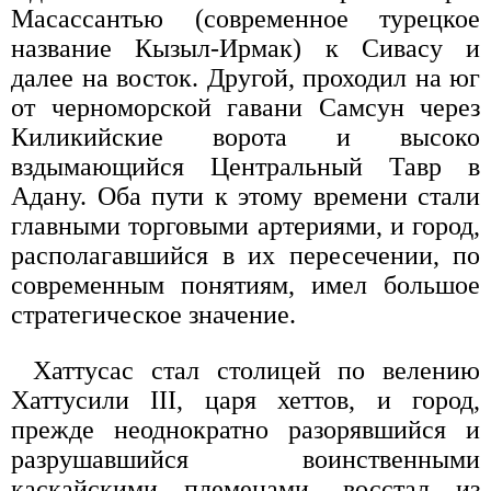
Масассантью (современное турецкое
название Кызыл-Ирмак) к Сивасу и
далее на восток. Другой, проходил на юг
от черноморской гавани Самсун через
Киликийские ворота и высоко
вздымающийся Центральный Тавр в
Адану. Оба пути к этому времени стали
главными торговыми артериями, и город,
располагавшийся в их пересечении, по
современным понятиям, имел большое
стратегическое значение.
Хаттусас стал столицей по велению
Хаттусили III, царя хеттов, и город,
прежде неоднократно разорявшийся и
разрушавшийся воинственными
каскайскими племенами, восстал из