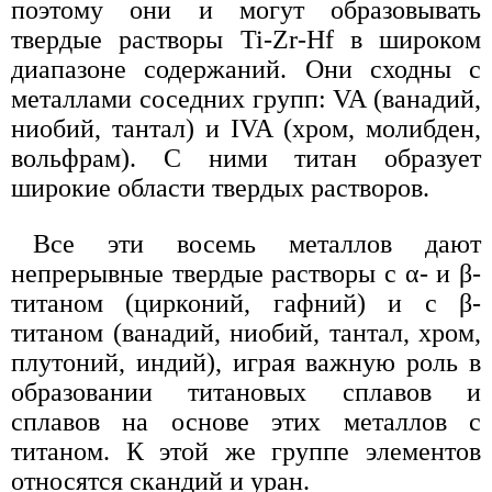
поэтому они и могут образовывать
твердые растворы Ti-Zr-Hf в широком
диапазоне содержаний. Они сходны с
металлами соседних групп: VA (ванадий,
ниобий, тантал) и IVA (хром, молибден,
вольфрам). С ними титан образует
широкие области твердых растворов.
Все эти восемь металлов дают
непрерывные твердые растворы с α- и β-
титаном (цирконий, гафний) и с β-
титаном (ванадий, ниобий, тантал, хром,
плутоний, индий), играя важную роль в
образовании титановых сплавов и
сплавов на основе этих металлов с
титаном. К этой же группе элементов
относятся скандий и уран.