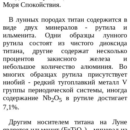
Моря Спокойствия.
В лунных породах титан содержится в
виде двух минералов - рутила и
ильменита. Одни образцы лунного
рутила состоят из чистого диоксида
титана, другие содержат несколько
процентов закисного железа и
небольшое количество алюминия. Во
многих образцах рутила присутствует
ниобий - редкий тугоплавкий металл V
группы периодической системы, иногда
содержание Nb
O
в рутиле достигает
2
5
7,1%.
Другим носителем титана на Луне
является ильменит (FeTiO
) - минерал из