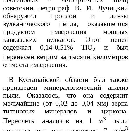
неогеновых и четвертичных толщ
советский петрограф В. И. Лучицкий
обнаружил прослои и линзы
вулканического пепла, оказавшегося
продуктом извержения мощных
кавказских вулканов. Этот пепел
содержал 0,14-0,51% TiO
и был
2
перенесен ветром за тысячи километров
от места извержения.
В Кустанайской области был также
произведен минералогический анализ
пыли. Оказалось, что она содержит
мельчайшие (от 0,02 до 0,04 мм) зерна
титановых минералов и циркона.
3
Пересчеты анализов на 1 м
пыли
3
показали, что ока содержала 7 кг/м