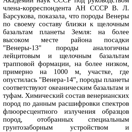
Академии наук СССР под руководством
члена-корреспондента АН СССР В. Л.
Барсукова, показала, что породы Венеры
по своему составу близки к щелочным
базальтам планеты Земля: на более
высоком месте района посадки
"Венеры-13" породы аналогичны
лейцитовым и щелочным базальтам
трапповой формации, на более низком,
примерно на 1000 м, участке, где
опустилась "Венера-14", породы планеты
соответствуют океаническим базальтам и
туфам. Химический состав венерианских
пород по данным расшифровки спектров
флюоресцентного излучения образцов
пород, отобранных специальным
грунтозаборным устройством и