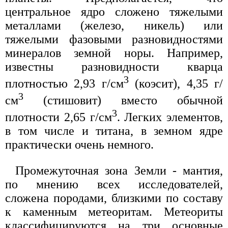
центральное ядро сложено тяжелыми
металлами (железо, никель) или
тяжелыми фазовыми разновидностями
минералов земной норы. Например,
известны разновидности кварца
3
плотностью 2,93 г/см
(коэсит), 4,35 г/
3
см
(стишовит) вместо обычной
3
плотности 2,65 г/см
. Легких элементов,
в том числе и титана, в земном ядре
практически очень немного.
Промежуточная зона Земли - мантия,
по мнению всех исследователей,
сложена породами, близкими по составу
к каменным метеоритам. Метеориты
классифицируются на три основные