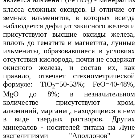
3
класса сложных оксидов. В отличие от
земных ильменитов, в которых всегда
наблюдается дефицит закисного железа и
присутствуют высшие оксиды железа,
вплоть до гематита и магнетита, лунные
ильмениты, образовавшиеся в условиях
отсутствия кислорода, почти не содержат
окисного железа, и состав их, как
правило, отвечает стехиометрической
формуле: TiO
=50-53%; FeO=40-48%,
2
MgO до 8%; в незначительном
количестве присутствуют хром,
алюминий, марганец, находящиеся в нем
в виде твердых растворов. Других
минералов - носителей титана на Луне
экспедициями "Аполлонов" и