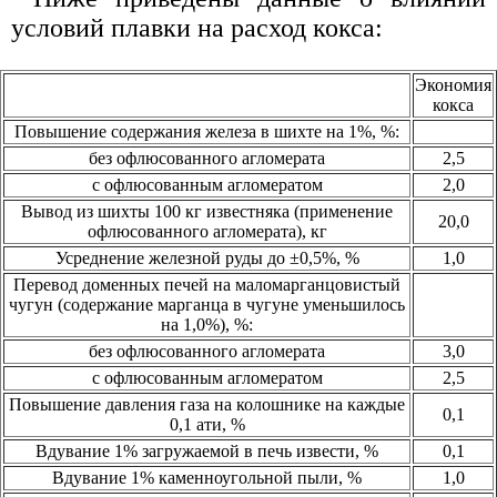
условий плавки на расход кокса:
Экономия
кокса
Повышение содержания железа в шихте на 1%, %:
без офлюсованного агломерата
2,5
с офлюсованным агломератом
2,0
Вывод из шихты 100 кг известняка (применение
20,0
офлюсованного агломерата), кг
Усреднение железной руды до ±0,5%, %
1,0
Перевод доменных печей на маломарганцовистый
чугун (содержание марганца в чугуне уменьшилось
на 1,0%), %:
без офлюсованного агломерата
3,0
с офлюсованным агломератом
2,5
Повышение давления газа на колошнике на каждые
0,1
0,1 ати, %
Вдувание 1% загружаемой в печь извести, %
0,1
Вдувание 1% каменноугольной пыли, %
1,0