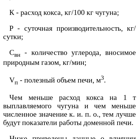
К - расход кокса, кг/100 кг чугуна;
Р - суточная производительность, кг/
сутки;
С
- количество углерода, вносимое
вн
природным газом, кг/мин;
3
V
- полезный объем печи, м
.
п
Чем меньше расход кокса на 1 т
выплавляемого чугуна и чем меньше
численное значение к. и. п. о., тем лучше
будут показатели работы доменной печи.
Ниже приведены данные о влиянии