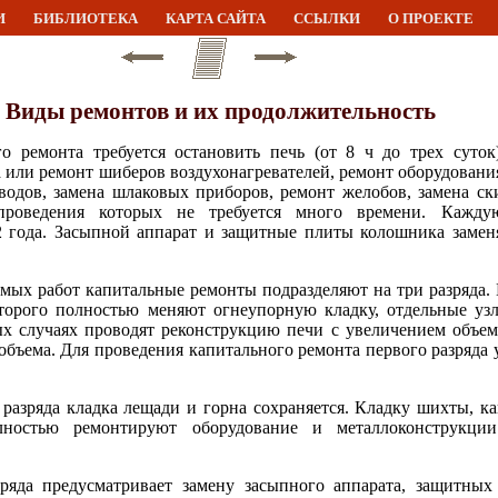
И
БИБЛИОТЕКА
КАРТА САЙТА
ССЫЛКИ
О ПРОЕКТЕ
. Виды ремонтов и их продолжительность
о ремонта требуется остановить печь (от 8 ч до трех суток
или ремонт шиберов воздухонагревателей, ремонт оборудования
одов, замена шлаковых приборов, ремонт желобов, замена ск
проведения которых не требуется много времени. Кажду
2 года. Засыпной аппарат и защитные плиты колошника замен
мых работ капитальные ремонты подразделяют на три разряда.
оторого полностью меняют огнеупорную кладку, отдельные уз
х случаях проводят реконструкцию печи с увеличением объем
объема. Для проведения капитального ремонта первого разряда
разряда кладка лещади и горна сохраняется. Кладку шихты, к
ностью ремонтируют оборудование и металлоконструкции
зряда предусматривает замену засыпного аппарата, защитны