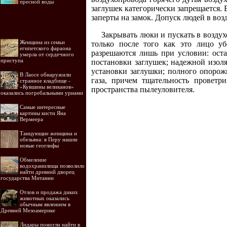
пресной воды
заглушек категорически запрещается. 
заперты на замок. Допуск людей в воз
Закрывать люки и пускать в воздух
Женщина из семьи
только после того как это лицо уб
египетского фараона
разрешаются лишь при условии: ост
умерла от сердечного
приступа
постановки заглушек; надежной изол
установки заглушки; полного опорож
В Лаосе обнаружили
газа, причем тщательность проветр
странное кладбище -
«Кувшины великанов»
пространства пылеуловителя.
оказались погребальными урнами
Самые интересные
картины кисти Яна
Вермеера
Танцующие женщина и
обезьяна: в Перу нашли
новые геоглифы
Обмеление
водохранилища позволило
найти древний дворец
государства Митанни
Отлов и продажа диких
животных оказались
обычным явлением в
Древней Мезоамерике
Лидары помогли найти в