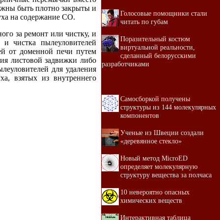
олжны быть плотно закрыты и
Голосовые помощники стали
уха на содержание СО.
читать по губам
ого за ремонт или чистку, и
Поразительный костюм
т и чистка пылеуловителей
виртуальной реальности,
ей от доменной печи путем
сделанный белорусскими
ния листовой задвижки либо
разработчиками
ылеуловителей для удаления
ха, взятых из внутреннего
Самосборкой получены
структуры из 144 молекулярных
компонентов
Ученые из Швеции создали
«деревянное стекло»
Новый метод MicroED
определяет молекулярную
структуру вещества за полчаса
10 невероятно опасных
химических веществ
Интерактивная таблица