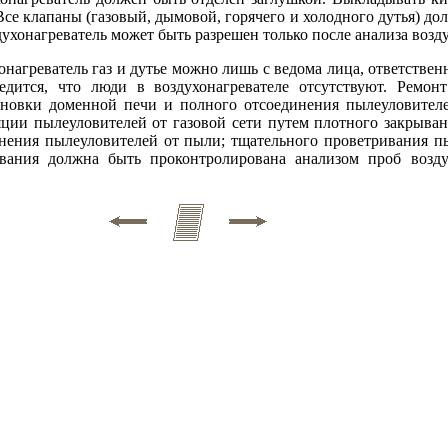
Все клапаны (газовый, дымовой, горячего и холодного дутья) д
духонагреватель может быть разрешен только после анализа возд
онагреватель газ и дутье можно лишь с ведома лица, ответственн
едится, что люди в воздухонагревателе отсутствуют. Ремон
ановки доменной печи и полного отсоединения пылеуловител
яции пылеуловителей от газовой сети путем плотного закрыва
нения пылеуловителей от пыли; тщательного проветривания п
ивания должна быть проконтролирована анализом проб возду