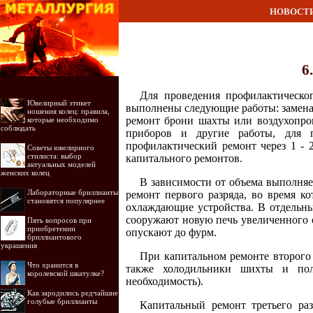
НОВОСТ
6
Для проведения профилактическог
Ювелирный этикет
выполнены следующие работы: замена 
ношения колец: правила,
ремонт брони шахты или воздухопров
которые необходимо
соблюдать
приборов и другие работы, для 
профилактический ремонт через 1 - 
Советы ювелирного
стилиста: выбор
капитального ремонтов.
актуальных моделей
женских колец
В зависимости от объема выполняе
Лабораторные бриллианты
ремонт первого разряда, во время к
становятся популярнее
охлаждающие устройства. В отдельны
сооружают новую печь увеличенного 
Пять вопросов при
приобретении
опускают до фурм.
бриллиантового
украшения
При капитальном ремонте второго 
Что хранится в
также холодильники шихты и пол
королевской шкатулке?
необходимость).
Как зародились редчайшие
голубые бриллианты
Капитальный ремонт третьего ра