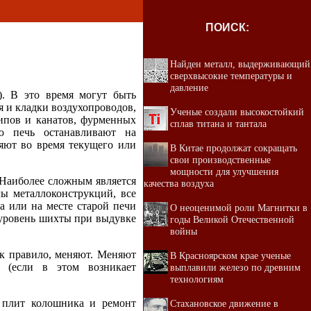
ПОИСК:
Найден металл, выдерживающий
сверхвысокие температуры и
давление
). В это время могут быть
 и кладки воздухопроводов,
Ученые создали высокостойкий
ипов и канатов, фурменных
сплав титана и тантала
ю печь останавливают на
яют во время текущего или
В Китае продолжат сокращать
свои производственные
мощности для улучшения
 Наиболее сложным является
качества воздуха
лы металлоконструкций, все
а или на месте старой печи
О неоценимой роли Магнитки в
 уровень шихты при выдувке
годы Великой Отечественной
войны
ак правило, меняют. Меняют
В Красноярском крае ученые
 (если в этом возникает
выплавили железо по древним
технологиям
х плит колошника и ремонт
Стахановское движение в