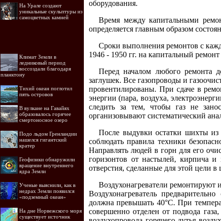
оборудования.
На Урале создают
уникальные скульптуры из
самоцветных камней
Время между капитальными ремонт
определяется главным образом состоя
Сроки выполнения ремонтов с кажд
1946 - 1950 гг. на капитальный ремонт 
Климат Земли в
ледниковый период
воссоздали благодаря
Перед началом любого ремонта д
планктону
заглушек. Все газопроводы и газоочи
провентилированы. При сдаче в ремо
Тихий океан поглотил
пять островов
энергии (пара, воздуха, электроэнер
следить за тем, чтобы газ не зан
В вулкане на Гавайях
образовалось горячее
организовывают систематический анал
смертоносное озеро
После выдувки остатки шихты из 
Подо льдом Гренландии
нашелся гигантский
соблюдать правила техники безопасн
кратер
Направлять людей в горн для его очи
горизонтов от настылей, кирпича и 
Геофизики обнаружили
вращение внутреннего
отверстия, сделанные для этой цели в 
ядра Земли
Воздухонагреватели ремонтируют и
Ученые выяснили, как в
недрах Земли появился
Воздухонагреватель предварительно
«подземный океан»
должна превышать 40°С. При темпера
совершенно отделен от подвода газа,
На дне Норвежского моря
существует источник
воздухопровода горячего дутья возд