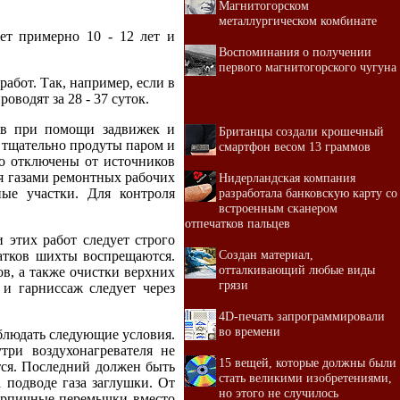
Магнитогорском
металлургическом комбинате
ет примерно 10 - 12 лет и
Воспоминания о получении
первого магнитогорского чугуна
бот. Так, например, если в
роводят за 28 - 37 суток.
ов при помощи задвижек и
Британцы создали крошечный
ь тщательно продуты паром и
смартфон весом 13 граммов
о отключены от источников
ия газами ремонтных рабочих
Нидерландская компания
разработала банковскую карту со
ые участки. Для контроля
встроенным сканером
отпечатков пальцев
этих работ следует строго
Создан материал,
татков шихты воспрещаются.
отталкивающий любые виды
в, а также очистки верхних
грязи
 и гарниссаж следует через
4D-печать запрограммировали
во времени
блюдать следующие условия.
три воздухонагревателя не
15 вещей, которые должны были
тся. Последний должен быть
стать великими изобретениями,
а подводе газа заглушки. От
но этого не случилось
кирпичные перемычки вместо