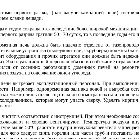
ами первого разряда (называемое кампанией печи) составля
нием кладки лещади.
ым годом сокращаются вследствие более широкой механизации ра
первого разряда тратили 50 - 70 суток, то в последние годы его п
оменная печь должна быть надежно отделена от газопровод
стительные устройства (пылеуловители, скрубберы) должны быт
нт оборудования и прочих агрегатов они должны быть надежн
гии). Эксплуатационный персонал обязан во избежание отравлен
осился от соседних работающих доменных печей на ремонтн
из воздуха на содержание окиси углерода.
печи выгребает эксплуатационный персонал. При выполнении 
ости. Например, одновременная заливка водой и выгребка ос
стки можно лишь после тщательного осмотра шахты и заплечико
холодильников, которые могут упасть сверху. Удалять кирпич
шахте.
 чистят в соответствии с инструкцией. При этом необходимо со
 охлаждают и хорошо вентилируют. Температура воздуха вну
туре выше 50°С работать внутри воздухонагревателя запрещае
 для чего следует снять горелки или части труб и поставить н
ухонагреватель должен быть отделен заглушкой. Выкладывать 