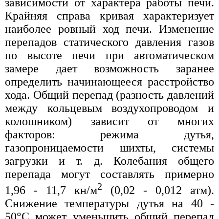
зависимости от характера работы печи.
Крайняя справа кривая характеризует
наиболее ровный ход печи. Изменение
перепадов статического давления газов
по высоте печи при автоматическом
замере дает возможность заранее
определить начинающееся расстройство
хода. Общий перепад (разность давлений
между кольцевым воздухопроводом и
колошником) зависит от многих
факторов: режима дутья,
газопроницаемости шихты, системы
загрузки и т. д. Колебания общего
перепада могут составлять примерно
2
1,96 - 11,7 кн/м
(0,02 - 0,012 атм).
Снижение температуры дутья на 40 -
50°С может уменьшить общий перепад