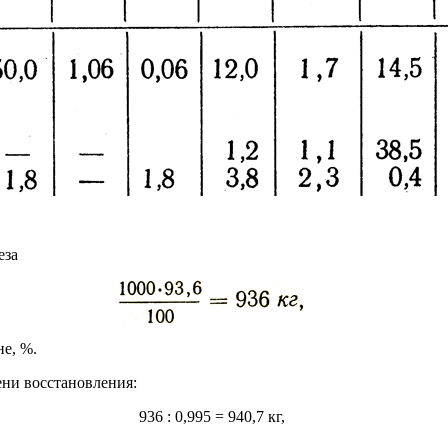
еза
не, %.
ени восстановления:
936 : 0,995 = 940,7 кг,