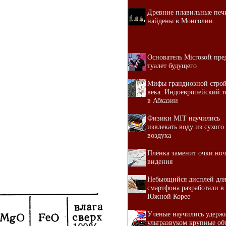
Древние плавильные печ
найдены в Монголии
Основатель Microsoft пре
туалет будущего
Мифы грандиозной стро
века: Индоевропейский т
в Абхазии
Физики MIT научились
извлекать воду из сухого
воздуха
Плёнка заменит очки но
видения
Небьющийся дисплей для
смартфона разработали в
Южной Корее
Ученые научились удерж
ультразвуком крупные об