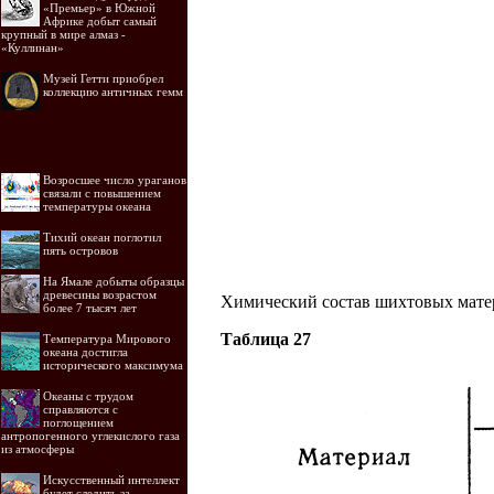
«Премьер» в Южной
Африке добыт самый
крупный в мире алмаз -
«Куллинан»
Музей Гетти приобрел
коллекцию античных гемм
Возросшее число ураганов
связали с повышением
температуры океана
Тихий океан поглотил
пять островов
На Ямале добыты образцы
древесины возрастом
Химический состав шихтовых матер
более 7 тысяч лет
Таблица 27
Температура Мирового
океана достигла
исторического максимума
Океаны с трудом
справляются с
поглощением
антропогенного углекислого газа
из атмосферы
Искусственный интеллект
будет следить за