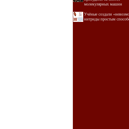
молекулярных машин
Учёные создали «невозм
нитриды простым способ