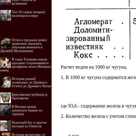
вулканами
Топ-10 самых мощных
водопадов в мире
Отлов и продажа диких
животных оказались
обычным явлением в
Древней Мезоамерике
В озере Титикака нашли
идеально сохранившиеся
Расчет ведем на 1000 кг чугуна.
артефакты эпохи Империи
инков
1. В 1000 кг чугуна содержится жел
История ранней
геометрии: от Древнего
Египта до Древнего Китая
Королевская гробница в
Притлвелле
где 93,6 - содержание железа в чугу
В Мехико нашли
ацтекскую башню из
черепов
2. Количество железа с учетом степ
Кельтский бог и другие
находки из Уимпола
История косметики: от