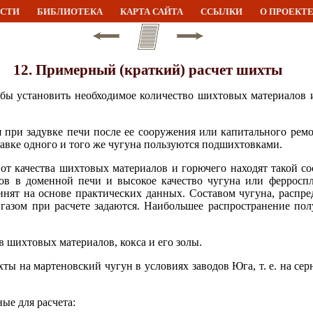
СТИ
БИБЛИОТЕКА
КАРТА САЙТА
ССЫЛКИ
О ПРОЕКТ
12. Примерный (краткий) расчет шихты
обы установить необходимое количество шихтовых материалов 
при задувке печи после ее сооружения или капитального ремон
лавке одного и того же чугуна пользуются подшихтовками.
от качества шихтовых материалов и горючего находят такой со
ов в доменной печи и высокое качество чугуна или ферроспл
нят на основе практических данных. Составом чугуна, распре
газом при расчете задаются. Наибольшее распространение по
в шихтовых материалов, кокса и его золы.
ы на мартеновский чугун в условиях заводов Юга, т. е. на се
е для расчета: