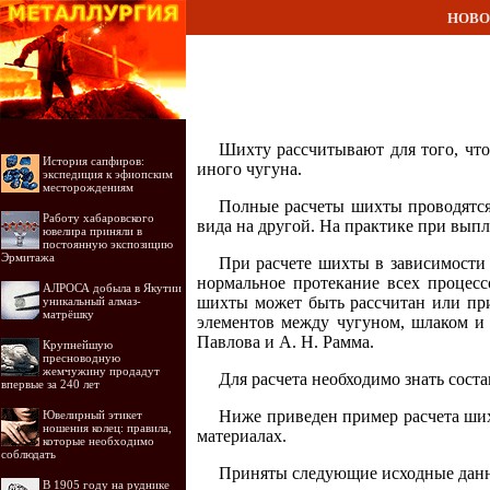
НОВО
Шихту рассчитывают для того, чт
История сапфиров:
иного чугуна.
экспедиция к эфиопским
месторождениям
Полные расчеты шихты проводятся 
Работу хабаровского
вида на другой. На практике при вып
ювелира приняли в
постоянную экспозицию
Эрмитажа
При расчете шихты в зависимости 
нормальное протекание всех процесс
АЛРОСА добыла в Якутии
шихты может быть рассчитан или при
уникальный алмаз-
матрёшку
элементов между чугуном, шлаком и 
Павлова и А. Н. Рамма.
Крупнейшую
пресноводную
жемчужину продадут
Для расчета необходимо знать соста
впервые за 240 лет
Ниже приведен пример расчета шихт
Ювелирный этикет
ношения колец: правила,
материалах.
которые необходимо
соблюдать
Приняты следующие исходные данны
В 1905 году на руднике