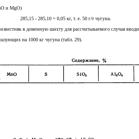
СаО и MgO)
285,15 - 285,10 = 0,05 кг, т. е. 50 г/т чугуна.
известняк в доменную шихту для рассчитываемого случая вводит
азующих на 1000 кг чугуна (табл. 29).