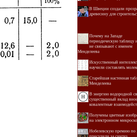
В Швеции создали прозр
древесину для строительс
Почему на Западе
периодическую таблицу 
не связывают с именем
Менделеева
Искусственный интеллек
научили составлять моле
Старейшая настенная таб
Менделеева
В энергию водородной с
существенный вклад вно
ковалентные взаимодейс
Получены цветные изобр
на электронном микроск
Нобелевскую премию по
присудили за синтез