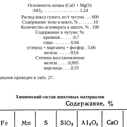
Основность шлака (CaO + MgO):
:SiО
. . . . . . . . . . . . . . . . 1,24
2
Расход кокса сухого, кг/т чугуна . . . 600
Содержание золы в коксе, % . . . . . . .10
Количество агломерата в шихте, % . 100
Содержание в чугуне, %:
кремния . . . . . .0,7
серы . . . . . . . .0,04
углерод + марганец + фосфор . 5,66
железа . . . . . .93,6
Степень восстановления:
железа . . . . .0,995
марганца . . . .0,55
иалов приведен в табл. 27.
Химический состав шихтовых материалов