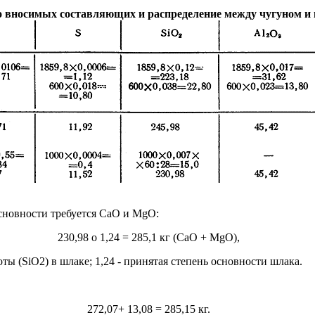
о вносимых составляющих и распределение между чугуном и
основности требуется СаО и MgO:
230,98 o 1,24 = 285,1 кг (СаО + MgO),
оты (SiО2) в шлаке; 1,24 - принятая степень основности шлака.
272,07+ 13,08 = 285,15 кг.