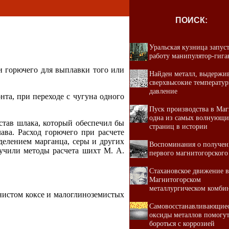
Е
ПОИСК:
Уральская кузница запус
работу манипулятор-гига
и горючего для выплавки того или
Найден металл, выдерж
сверхвысокие температур
давление
та, при переходе с чугуна одного
Пуск производства в Маг
одна из самых волнующи
став шлака, который обеспечил бы
страниц в истории
ава. Расход горючего при расчете
делением марганца, серы и других
Воспоминания о получе
лучили методы расчета шихт М. А.
первого магнитогорского
Стахановское движение в
Магнитогорском
металлургическом комби
рнистом коксе и малоглиноземистых
Самовосстанавливающие
оксиды металлов помогу
бороться с коррозией