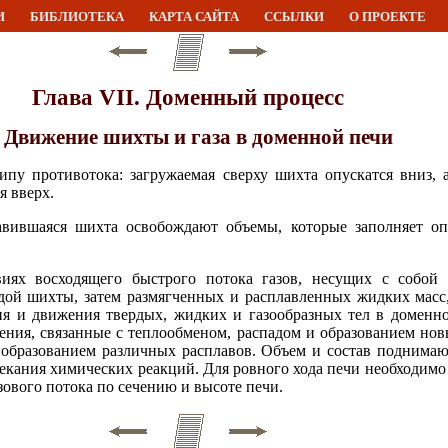
И
БИБЛИОТЕКА
КАРТА САЙТА
ССЫЛКИ
О ПРОЕКТЕ
Глава VII. Доменный процесс
. Движение шихты и газа в доменной печи
ипу противотока: загружаемая сверху шихта опускатся вниз, 
я вверх.
вившаяся шихта освобождают объемы, которые заполняет оп
иях восходящего быстрого потока газов, несущих с собой
дой шихты, затем размягченных и расплавленных жидких масс
ия и движения твердых, жидких и газообразных тел в доменн
ния, связанные с теплообменом, распадом и образованием но
 образованием различных расплавов. Объем и состав поднимаю
текания химических реакций. Для ровного хода печи необходим
зового потока по сечению и высоте печи.