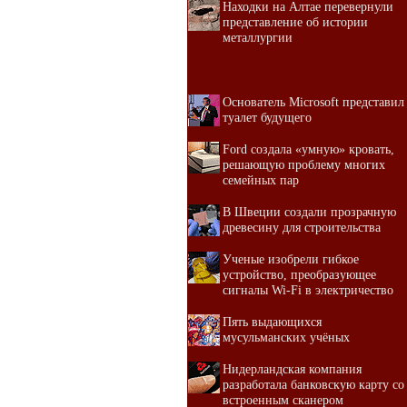
Находки на Алтае перевернули
представление об истории
металлургии
Основатель Microsoft представил
туалет будущего
Ford создала «умную» кровать,
решающую проблему многих
семейных пар
В Швеции создали прозрачную
древесину для строительства
Ученые изобрели гибкое
устройство, преобразующее
сигналы Wi-Fi в электричество
Пять выдающихся
мусульманских учёных
Нидерландская компания
разработала банковскую карту со
встроенным сканером