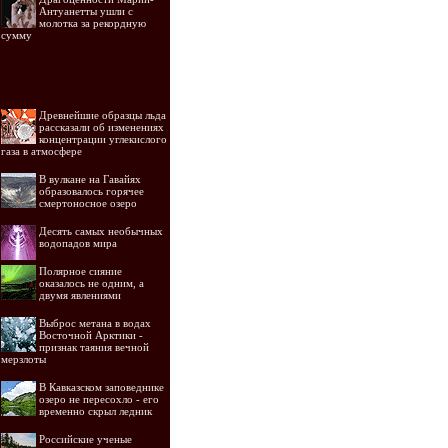
Антуанетты ушли с
молотка за рекордную
сумму
Древнейшие образцы льда
рассказали об изменениях
концентрации углекислого
газа в атмосфере
В вулкане на Гавайях
образовалось горячее
смертоносное озеро
Десять самых необычных
водопадов мира
Полярное сияние
оказалось не одним, а
двумя явлениями
Выброс метана в водах
Восточной Арктики -
признак таяния вечной
мерзлоты
В Кавказском заповеднике
озеро не пересохло - его
временно скрыл ледник
Российские ученые