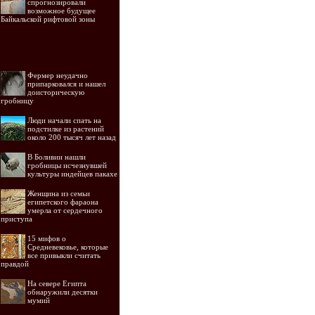
спрогнозировали
возможное будущее
Байкальской рифтовой зоны
Фермер неудачно
припарковался и нашел
доисторическую
гробницу
Люди начали спать на
подстилке из растений
около 200 тысяч лет назад
В Боливии нашли
гробницы исчезнувшей
культуры индейцев пакахе
Женщина из семьи
египетского фараона
умерла от сердечного
приступа
15 мифов о
Средневековье, которые
все привыкли считать
правдой
На севере Египта
обнаружили десятки
мумий