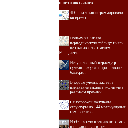
отпечатков пальцев
4D-печать запрограммировали
во времени
Почему на Западе
периодическую таблицу никак
не связывают с именем
Менделеева
Искусственный перламутр
сумели получить при помощи
бактерий
Впервые учёные засняли
изменение заряда в молекуле в
реальном времени
Самосборкой получены
структуры из 144 молекулярных
компонентов
Нобелевскую премию по химии
присудили за синтез