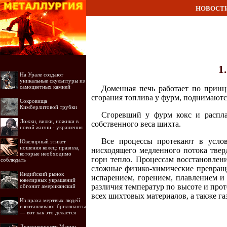
НОВОСТ
1
На Урале создают
уникальные скульптуры из
самоцветных камней
Доменная печь работает по принц
сгорания топлива у фурм, поднимаютс
Сокровища
Кимберлитовой трубки
Сгоревший у фурм кокс и распла
Ложки, вилки, ножики в
собственного веса шихта.
новой жизни - украшения
Все процессы протекают в услов
Ювелирный этикет
ношения колец: правила,
нисходящего медленного потока твер
которые необходимо
горн тепло. Процессам восстановлен
соблюдать
сложные физико-химические превраще
Индийский рынок
испарением, горением, плавлением и
ювелирных украшений
различия температур по высоте и про
обгонит американский
всех шихтовых материалов, а также га
Из праха мертвых людей
изготавливают бриллианты
— вот как это делается
Драгоценности Марии-