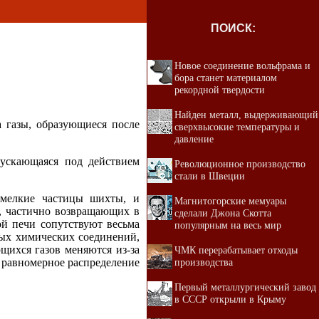
ПОИСК:
Новое соединение вольфрама и
бора станет материалом
рекордной твердости
Найден металл, выдерживающий
а газы, образующиеся после
сверхвысокие температуры и
давление
ускающаяся под действием
Революционное производство
стали в Швеции
 мелкие частицы шихты, и
Магнитогорские мемуары
, частично возвращающих в
сделали Джона Скотта
ой печи сопутствуют весьма
популярным на весь мир
вых химических соединений,
щихся газов меняются из-за
ЧМК перерабатывает отходы
о равномерное распределение
производства
Первый металлургический завод
в СССР открыли в Крыму