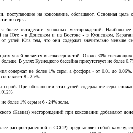
ли, поступающие на коксование, обогащают. Основная цель о
стично серы.
я более пятидесяти угольных месторождений. Наибольшее 
 на Юге - в Донецком и на Востоке - в Кузнецком, Караган
я от углей Юга тем, что они содержат значительно меньше с
цких углей является высокосернистой. Около 30% спекающихся
больше. В углях Кузнецкого бассейна присутствует не более 0,7
ия содержат не более 1% серы, а фосфора - от 0,01 до 0,06%.
составляет 8 - 25%.
ты серой. При обогащении этих углей содержание серы снижа
0,012%.
не более 1% серы и 6 - 24% золы.
ьского (Кавказ) месторождений при коксовании добавляют дон
олее распространенной в СССР) представляет собой камеру, 