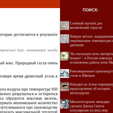
ПОИСК:
Солёный магний для
космической отрасли
оторые достигаются в результате
Найден металл, выдержив
сверхвысокие температуры 
давление
трической дуги, возникающей между
'На погасшую печь смотрет
больно' - в России навсегда
остановлена работа печи М
ый кокс. Природный газ (и очень
Революционное производст
стали в Швеции
тоящее время древесный уголь в
Находки на Алтае переверн
представление об истории
упа воздуха при температуре 950
металлургии
ально разрушаться и истираться
а образуется коксовая мелочь,
Магнитогорские мемуары
держать минимальное количество
сделали Джона Скотта
еулетучившихся при производстве
популярным на весь мир
 обладать максимальной теплотой