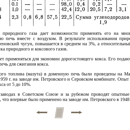
о природного газа дает возможности применять его на мно
 печь вместе с воздухом. В результате использования приро
новский чугун, повышается в среднем на 3%, а относительный 
ика природного и коксового газов.
т применяться для экономии дорогостоящего кокса. Его подают
печь для сжигания кокса.
го топлива (мазута) в доменную печь были проведены на Ма
1959 г. на заводе им. Петровского и Серовском комбинате. Опыт п
кса от 5 до 10%.
 заводах в Советском Союзе и за рубежом проводят опытны
 что впервые было применено на заводе им. Петровского в 1948 