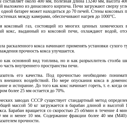
 составляет около 400 мм, полезная длина 13240 мм, высота 40
й выложено из динасового кирпича. Печи загружают сверху угл
В одной батарее может находиться до 70 печей. Стены коксовых
ростенках между камерами, обеспечивают нагрев до 1000°С.
ся коксовый газ, состоящий из многих ценных химических 
ый кокс, выданный из коксовой печи, охлаждают водой, от
пла раскаленного кокса начинают применять установки сухого 
хлаждения прочность кокса улучшается.
ко как основной вид топлива, но и как разрыхлитель столба 
ую часть внутреннего пространства печи.
азатель его качества. Под прочностью необходимо понимат
х внешних воздействий. По мере опускания кокса в доменн
е и истирание. До того как кокс начинает гореть, т. е. когда он 
ром более 25 мм остается до 70%.
ческих заводах СССР существует стандартный метод определен
общей массой 50 кг загружается в барабан длиной и высотой 
кса. Барабан вращается со скоростью 25 об/мин в течение 4 ми
40 мм и менее 10 мм. Содержание фракции более 40 мм (М40)
азателем прочности.