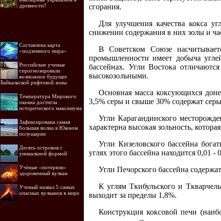
древности?
сгорания.
Для улучшения качества кокса уг
снижении содержания в них золы и ча
Составлена карта
В Советском Союзе насчитываетс
«подземного мира»
промышленности имеет добыча углей
Российские ученые
бассейнах. Угли Востока отличаютс
спрогнозировали
высокозольными.
возможное будущее
Байкальской рифтовой зоны
Основная масса коксующихся доне
Температура Мирового
3,5% серы и свыше 30% содержат серы 
океана достигла
исторического максимума
Угли Карагандинского месторожден
Зафиксирована самая
характерна высокая зольность, которая 
большая волна в Южном
полушарии
Угли Кизеловского бассейна бога
Десять островов c
углях этого бассейна находится 0,01 - 
уникальной формой
Учёные «потеряли»
Угли Печорского бассейна содержат 
здоровенный вулкан
К углям Ткибульского и Ткварчел
Ученый назвал 5 самых
опасных вулканов в мире
выходит за пределы 1,8%.
Конструкция коксовой печи (наиб