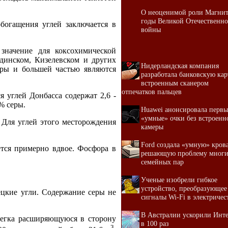
О неоценимой роли Магнит
годы Великой Отечественн
богащения углей заключается в
войны
значение для коксохимической
динском, Кизелевском и других
Нидерландская компания
еры и большей частью являются
разработала банковскую кар
встроенным сканером
отпечатков пальцев
 углей Донбасса содержат 2,6 -
% серы.
Huawei анонсировала первы
«умные» очки без встроенн
 Для углей этого месторождения
камеры
Ford создала «умную» крова
ется примерно вдвое. Фосфора в
решающую проблему мног
семейных пар
Ученые изобрели гибкое
устройство, преобразующее
ецкие угли. Содержание серы не
сигналы Wi-Fi в электричес
В Австралии ускорили Инт
слегка расширяющуюся в сторону
в 100 раз
3