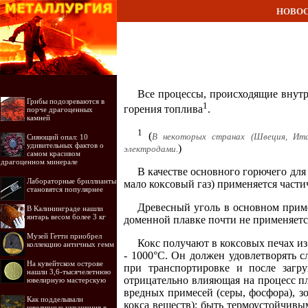
НОВО
Все процессы, происходящие внутр
Грибы подозреваются в
1
горения топлива
.
порче драгоценных
камней
1
(
В некоторых странах (Швеция, Ита
Сияющий опал: 10
удивительных фактов о
)
электродами.
самом красивом
драгоценном минерале
В качестве основного горючего для
Лабораторные бриллианты
мало коксовый газ) применяется части
становятся популярнее
Древесный уголь в основном приме
В Калининграде нашли
янтарь весом более 3 кг
доменной плавке почти не применяетс
Музей Гетти приобрел
Кокс получают в коксовых печах из
коллекцию античных гемм
- 1000°С. Он должен удовлетворять 
На кувейтском острове
при транспортировке и после загру
нашли 3,6-тысячелетнюю
отрицательно влияющая на процесс пл
ювелирную мастерскую
вредных примесей (серы, фосфора), з
Как подделывали
кокса веществ); быть термоустойчивы
ювелирные украшения в