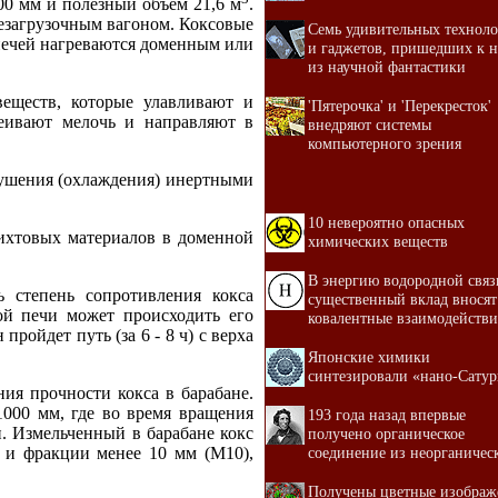
00 мм и полезный объем 21,6 м
.
езагрузочным вагоном. Коксовые
Семь удивительных технол
 печей нагреваются доменным или
и гаджетов, пришедших к 
из научной фантастики
веществ, которые улавливают и
'Пятерочка' и 'Перекресток'
сеивают мелочь и направляют в
внедряют системы
компьютерного зрения
тушения (охлаждения) инертными
10 невероятно опасных
шихтовых материалов в доменной
химических веществ
В энергию водородной связ
ь степень сопротивления кокса
существенный вклад вносят
ой печи может происходить его
ковалентные взаимодействи
пройдет путь (за 6 - 8 ч) с верха
Японские химики
синтезировали «нано-Сату
ия прочности кокса в барабане.
1000 мм, где во время вращения
193 года назад впервые
н. Измельченный в барабане кокс
получено органическое
соединение из неорганичес
 и фракции менее 10 мм (М10),
Получены цветные изображ