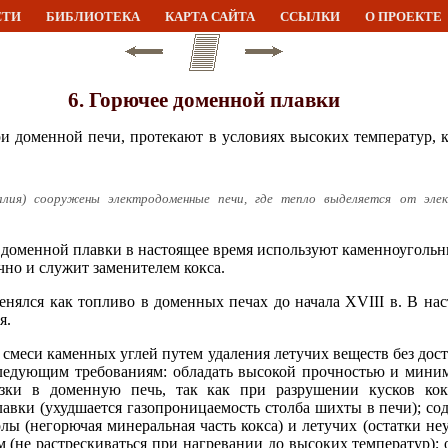
СТИ
БИБЛИОТЕКА
КАРТА САЙТА
ССЫЛКИ
О ПРОЕКТЕ
6. Горючее доменной плавки
и доменной печи, протекают в условиях высоких температур, к
лия) сооружены электродоменные печи, где тепло выделяется от элек
 доменной плавки в настоящее время используют каменноугольн
чно и служит заменителем кокса.
нялся как топливо в доменных печах до начала XVIII в. В нас
я.
 смеси каменных углей путем удаления летучих веществ без дост
следующим требованиям: обладать высокой прочностью и миним
зки в доменную печь, так как при разрушении кусков кокс
авки (ухудшается газопроницаемость столба шихты в печи); со
олы (негорючая минеральная часть кокса) и летучих (остатки н
м (не растрескиваться при нагревании до высоких температур);