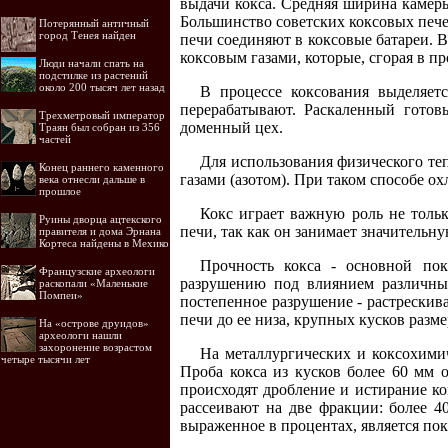
выдачи кокса. Средняя ширина камеры
Большинство советских коксовых пече
Потерянный античный
город Тенея найден
печи соединяют в коксовые батареи. 
коксовым газами, которые, сгорая в п
Люди начали спать на
подстилке из растений
около 200 тысяч лет назад
В процессе коксования выделяет
перерабатывают. Раскаленный готов
Трехметровый император
доменный цех.
Траян был собран из 356
частей
Для использования физического те
Конец раннего каменного
газами (азотом). При таком способе о
века отнесли дальше в
прошлое
Кокс играет важную роль не толь
Руины дворца ацтекского
печи, так как он занимает значительн
правителя и дома Эрнана
Кортеса найдены в Мехико
Прочность кокса - основной пок
Французские археологи
разрушению под влиянием различны
раскопали «Маленькие
Помпеи»
постепенное разрушение - растрескивани
печи до ее низа, крупных кусков разме
На «острове друидов»
археологи нашли
захоронение возрастом
На металлургических и коксохими
четыре тысячи лет
Проба кокса из кусков более 60 мм 
происходят дробление и истирание ко
рассеивают на две фракции: более 
выраженное в процентах, является пок