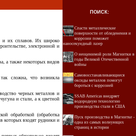
ПОИСК:
Спасти металлические
поверхности от обледенения и
коррозии поможет
в и их сплавов. Их широко
наносекундный лазер
оительстве, электронной и
О неоценимой роли Магнитки в
годы Великой Отечественной
ва, а также некоторых видов
войны
Самовосстанавливающиеся
так сложна, что возникла
оксиды металлов помогут
бороться с коррозией
зводство черных металлов и
SSAB Americas внедряет
чугуна и стали, а к цветной
водородную технологию
производства стали в США
кой обработкой (обработка
Пуск производства в Магнитке -
ав которых входят рудники и
одна из самых волнующих
страниц в истории
первых обязательно входят