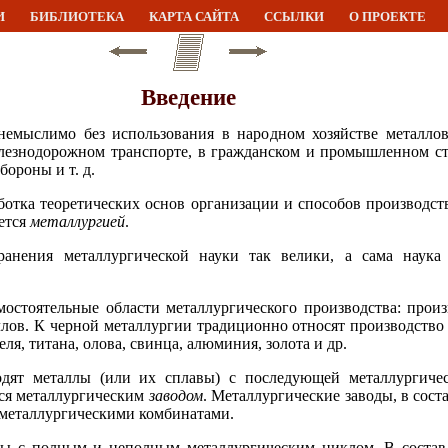
И
БИБЛИОТЕКА
КАРТА САЙТА
ССЫЛКИ
О ПРОЕКТЕ
Введение
немыслимо без использования в народном хозяйстве металло
езнодорожном транспорте, в гражданском и промышленном стр
ороны и т. д.
аботка теоретических основ организации и способов производст
ается
металлургией
.
анения металлургической науки так велики, а сама наука 
мостоятельные области металлургического производства: прои
лов. К черной металлургии традиционно относят производство 
ля, титана, олова, свинца, алюминия, золота и др.
одят металлы (или их сплавы) с последующей металлургичес
тся металлургическим
заводом
. Металлургические заводы, в сост
 металлургическими комбинатами.
ды с полным и неполным металлургическим циклом. В состав 