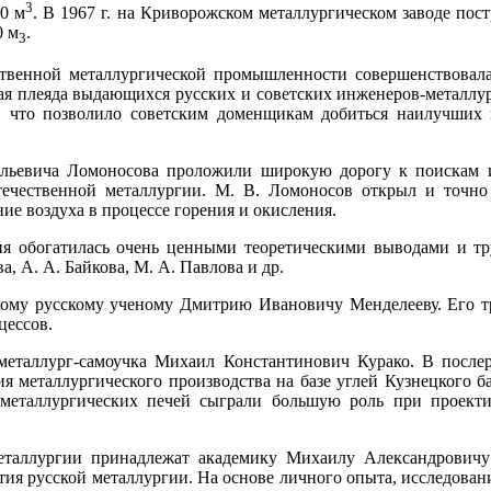
3
0 м
. В 1967 г. на Криворожском металлургическом заводе пос
0 м
.
3
твенной металлургической промышленности совершенствовалас
ая плеяда выдающихся русских и советских инженеров-металлур
и, что позволило советским доменщикам добиться наилучших 
льевича Ломоносова проложили широкую дорогу к поискам 
отечественной металлургии. М. В. Ломоносов открыл и точно
ние воздуха в процессе горения и окисления.
ия обогатилась очень ценными теоретическими выводами и т
а, А. А. Байкова, М. А. Павлова и др.
ому русскому ученому Дмитрию Ивановичу Менделееву. Его т
цессов.
 металлург-самоучка Михаил Константинович Курако. В посл
ия металлургического производства на базе углей Кузнецкого 
металлургических печей сыграли большую роль при проекти
еталлургии принадлежат академику Михаилу Александровичу
тия русской металлургии. На основе личного опыта, исследован