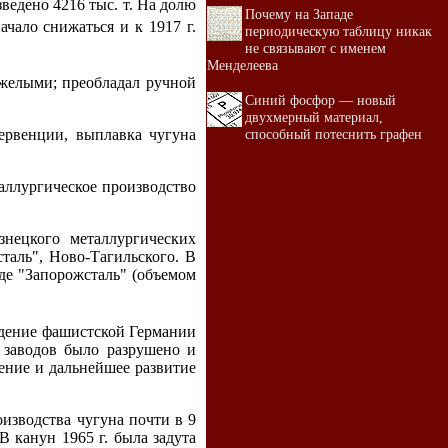
ведено 4216 тыс. т. На долю
Почему на Западе
чало снижаться и к 1917 г.
периодическую таблицу никак
не связывают с именем
Менделеева
яжелыми; преобладал ручной
Синий фосфор — новый
двухмерный материал,
способный потеснить графен
ервенции, выплавка чугуна
аллургическое производство
нецкого металлургических
таль", Ново-Тагильского. В
оде "Запорожсталь" (объемом
дение фашистской Германии
 заводов было разрушено и
ение и дальнейшее развитие
изводства чугуна почти в 9
В канун 1965 г. была задута