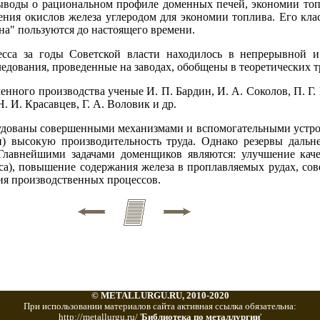
ыводы о рациональном профиле доменных печей, экономии топ
ения окислов железа углеродом для экономии топлива. Его кла
а" пользуются до настоящего времени.
есса за годы Советской власти находилось в непрерывной и
едования, проведенные на заводах, обобщены в теоретических т
нного производства ученые И. П. Бардин, И. А. Соколов, П. Г. 
Н. И. Красавцев, Г. А. Воловик и др.
удованы совершенными механизмами и вспомогательными устр
и) высокую производительность труда. Однако резервы дальн
 Главнейшими задачами доменщиков являются: улучшение кач
кса), повышение содержания железа в проплавляемых рудах, со
ия производственных процессов.
© METALLURGU.RU, 2010-2020
При использовании материалов сайта активная ссылка обязательна:
http://metallurgu.ru/ '
Библиотека по металлургии
'