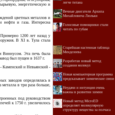
легче титана
 сырьевую, энергетическую и
Вечные двигатели Архипа
Михайловича Люльки
ождений цветных металлов и
и нефти и газа. Интересна
Голосовые помощники стали
читать по губам
 Примерно 1200 лет назад у
оружия. В XI в. Тула стала
Старейшая настенная таблица
Менделеева
ем Виннусом. Эта печь была
авод был пущен в 1637 г.
Разработан новый метод
создания молекул
 - Каменский и Невьянский -
Новая компьютерная программа
предсказывает химические связи
ных заводов определялась в
 металла в три раза больше,
Неудачи и интуиция очень
важны в развитии химии
строенных под руководством
Новый метод MicroED
печей к 1750 г. увеличилось
определяет молекулярную
структуру вещества за полчаса