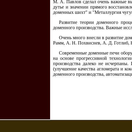
М. А. Павлов сделал очень важные в
дутье и значении прямого восстановл
доменных шихт" и "Металлургия чугун
Развитие теории доменного проц
доменного производства. Важные иссл
Очень много внесли в развитие доме
Рамм, А. Н. Похвиснев, А. Д. Готлиб, 
Современные доменные печи обор
на основе прогрессивной технологи
производства далеко не исчерпаны.
(улучшение качества агломерата и ко
доменного производства, автоматизац