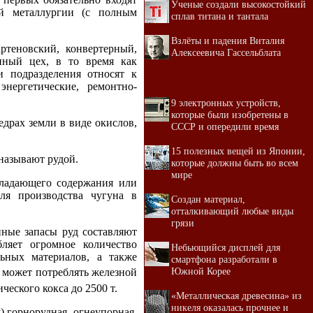
Ученые создали высокостойкий
ой металлургии (с полным
сплав титана и тантала
Взлёты и падения Виталия
ртеновский, конвертерный,
Алексеевича Гассельблата
нный цех, в то время как
 подразделения относят к
нергетические, ремонтно-
9 электронных устройств,
которые были изобретены в
едрах земли в виде окислов,
СССР и опередили время
15 полезных вещей из Японии,
называют рудой.
которые должны быть во всем
мире
бладающего содержания или
ля производства чугуна в
Создан материал,
отталкивающий любые виды
грязи
ные запасы руд составляют
ляет огромное количество
Небьющийся дисплей для
льных материалов, а также
смартфона разработали в
Южной Корее
и может потреблять железной
ческого кокса до 2500 т.
«Металлическая древесина» из
никеля оказалась прочнее и
 горнорудная, огнеупорная,