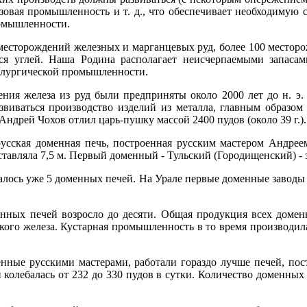
азовая промышленность и т. д., что обеспечивает необходимую
омышленности.
месторождений железных и марганцевых руд, более 100 местор
я углей. Наша Родина располагает неисчерпаемыми запасам
аллургической промышленности.
ния железа из руд были предприняты около 2000 лет до н. э.
виваться производство изделий из металла, главным образом 
 Андрей Чохов отлил царь-пушку массой 2400 пудов (около 39 г.).
 русская доменная печь, построенная русским мастером Андре
ставляла 7,5 м. Первый доменный - Тульский (Городищенский) - з
алось уже 5 доменных печей. На Урале первые доменные заводы
енных печей возросло до десяти. Общая продукция всех домен
кого железа. Кустарная промышленность в то время производила
енные русскими мастерами, работали гораздо лучше печей, по
колебалась от 232 до 330 пудов в сутки. Количество доменных 