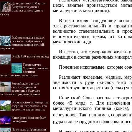
Драгоценности Марии-
цехи, занятые производством мета
Антуанетты ушли с
металлургическим циклом).
молотка за рекордную
сумму
В него входят следующие основн
электросталеплавильный) и прокат
количество сталеплавильных и про
вспомогательным цехам, из которы
Выброс метана в водах
Восточной Арктики -
механические и др.
признак таяния вечной
мерзлоты
Известно, что самородное железо в
Brexit 450 тысяч лет назад
входящих в состав различных минерал
Температура
Полезные ископаемые, которые соде
Мирового океана
достигла
исторического максимума
Различают железные, медные, мар
значимости в руде окислов того и
Российские ученые
спрогнозировали
соответствующих агрегатах (печах) явл
возможное будущее
Байкальской рифтовой зоны
Советский Союз располагает огро
В Кавказском заповеднике
более 45 млрд. т. Для извлечения
озеро не пересохло - его
металлургического топлива (кокса)
временно скрыл ледник
огнеупоров. Так, например, современ
Чаще всего молния бьёт
руды и железорудного офлюсованного а
по Африке
Подо льдом Гренландии
Наряду с развитием металлургичес