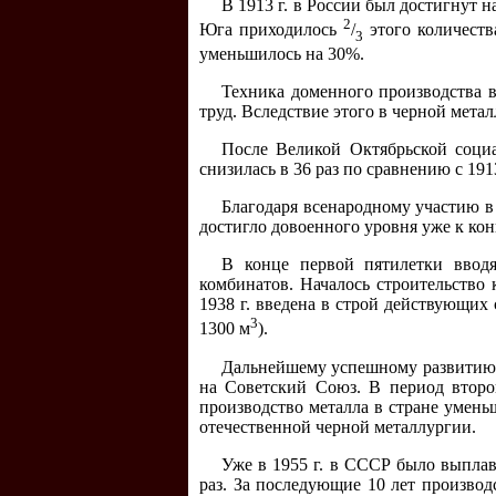
В 1913 г. в России был достигнут 
2
Юга приходилось
/
этого количеств
3
уменьшилось на 30%.
Техника доменного производства в
труд. Вследствие этого в черной мета
После Великой Октябрьской соци
снизилась в 36 раз по сравнению с 1913
Благодаря всенародному участию в
достигло довоенного уровня уже к конц
В конце первой пятилетки вводя
комбинатов. Началось строительство 
1938 г. введена в строй действующих
3
1300 м
).
Дальнейшему успешному развитию 
на Советский Союз. В период второ
производство металла в стране умень
отечественной черной металлургии.
Уже в 1955 г. в СССР было выплав
раз. За последующие 10 лет производс