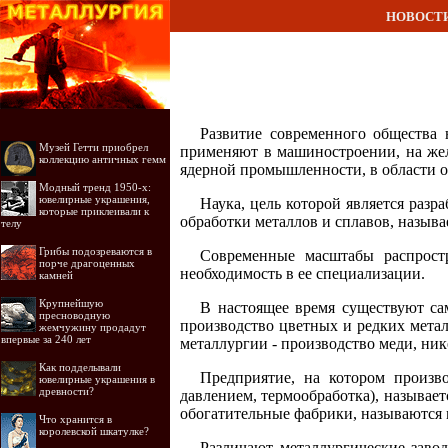
НОВОСТ
Развитие современного общества 
Музей Гетти приобрел
применяют в машиностроении, на жел
коллекцию античных гемм
ядерной промышленности, в области об
Модный тренд 1950-х:
ювелирные украшения,
Наука, цель которой является разр
которые приклеивали к
обработки металлов и сплавов, назыв
телу
Грибы подозреваются в
Современные масштабы распростр
порче драгоценных
необходимость в ее специализации.
камней
Крупнейшую
В настоящее время существуют са
пресноводную
производство цветных и редких метал
жемчужину продадут
впервые за 240 лет
металлургии - производство меди, нике
Как подделывали
Предприятие, на котором произв
ювелирные украшения в
древности?
давлением, термообработка), называе
обогатительные фабрики, называются
Что хранится в
королевской шкатулке?
Различают металлургические заво