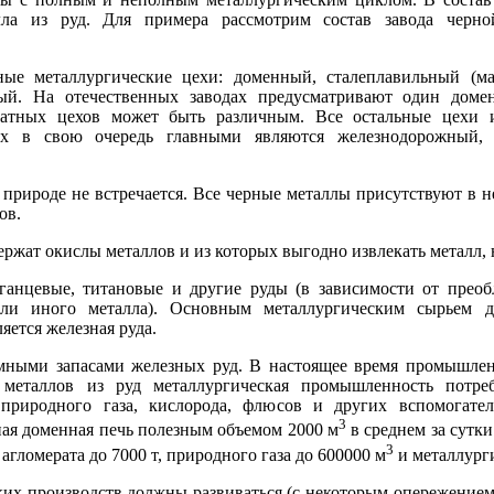
лла из руд. Для примера рассмотрим состав завода черн
ые металлургические цехи: доменный, сталеплавильный (ма
ный. На отечественных заводах предусматривают один доме
катных цехов может быть различным. Все остальные цехи и
х в свою очередь главными являются железнодорожный, э
 природе не встречается. Все черные металлы присутствуют в н
ов.
ржат окислы металлов и из которых выгодно извлекать металл, 
ганцевые, титановые и другие руды (в зависимости от прео
ли иного металла). Основным металлургическим сырьем д
яется железная руда.
мными запасами железных руд. В настоящее время промышлен
 металлов из руд металлургическая промышленность потреб
, природного газа, кислорода, флюсов и других вспомогате
3
ная доменная печь полезным объемом 2000 м
в среднем за сутк
3
гломерата до 7000 т, природного газа до 600000 м
и металлурги
ких производств должны развиваться (с некоторым опережением)