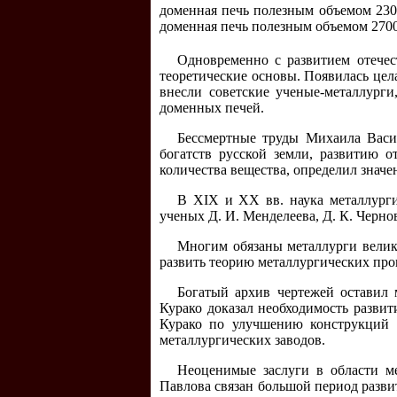
доменная печь полезным объемом 230
доменная печь полезным объемом 270
Одновременно с развитием отечес
теоретические основы. Появилась цел
внесли советские ученые-металлург
доменных печей.
Бессмертные труды Михаила Васи
богатств русской земли, развитию 
количества вещества, определил значе
В XIX и XX вв. наука металлург
ученых Д. И. Менделеева, Д. К. Чернов
Многим обязаны металлурги велик
развить теорию металлургических про
Богатый архив чертежей оставил
Курако доказал необходимость развит
Курако по улучшению конструкций 
металлургических заводов.
Неоценимые заслуги в области м
Павлова связан большой период разви