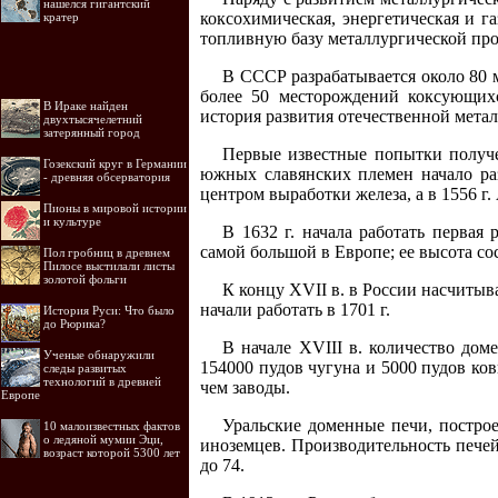
нашелся гигантский
коксохимическая, энергетическая и г
кратер
топливную базу металлургической пр
В СССР разрабатывается около 80 
более 50 месторождений коксующихс
В Ираке найден
история развития отечественной мет
двухтысячелетний
затерянный город
Первые известные попытки получе
Гозекский круг в Германии
южных славянских племен начало раз
- древняя обсерватория
центром выработки железа, а в 1556 г.
Пионы в мировой истории
и культуре
В 1632 г. начала работать первая
самой большой в Европе; ее высота со
Пол гробниц в древнем
Пилосе выстилали листы
золотой фольги
К концу XVII в. в России насчитыв
начали работать в 1701 г.
История Руси: Что было
до Рюрика?
В начале XVIII в. количество дом
Ученые обнаружили
154000 пудов чугуна и 5000 пудов ков
следы развитых
технологий в древней
чем заводы.
Европе
Уральские доменные печи, постро
10 малоизвестных фактов
о ледяной мумии Эци,
иноземцев. Производительность печей 
возраст которой 5300 лет
до 74.