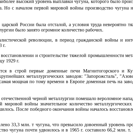
наиболее высокий уровень выплавки чугуна, которого было произ
а. Но с началом первой мировой войны производство чугуна на
 царской России была отсталой, а условия труда невероятно т
ллургии было занято огромное количество рабочих.
алистической революции, в период гражданской войны и инт
 г.
 восстановлении и строительстве тяжелой промышленности мет
у 1929 г.
тся в строй первые доменные печи Магнитогорского и Куз
крупнейших металлургических заводов: "Запорожсталь", "Азовс
 самая мощная по тому времени в Европе доменная печь на зав
отечественной черной металлургии помешало вероломное напа
й мировой войны значительное количество металлургических
шилось. После победного окончания войны началось восстановл
лено 33,3 млн. т чугуна, что превысило довоенный уровень про
тво чугуна почти удвоилось и в 1965 г. составило 66,2 млн. т. 