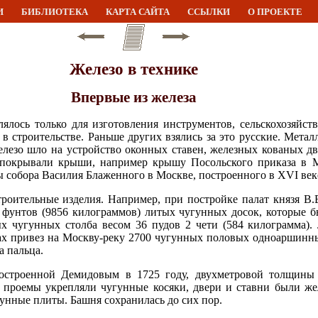
И
БИБЛИОТЕКА
КАРТА САЙТА
ССЫЛКИ
О ПРОЕКТЕ
Железо в технике
Впервые из железа
лялось только для изготовления инструментов, сельскохозяйс
 в строительстве. Раньше других взялись за это русские. Мета
елезо шло на устройство оконных ставен, железных кованых дв
покрывали крыши, например крышу Посольского приказа в М
вы собора Василия Блаженного в Москве, построенного в XVI ве
роительные изделия. Например, при постройке палат князя В.
 фунтов (9856 килограммов) литых чугунных досок, которые б
ых чугунных столба весом 36 пудов 2 чети (584 килограмма).
ах привез на Москву-реку 2700 чугунных половых одноаршинн
а пальца.
остроенной Демидовым в 1725 году, двухметровой толщины 
 проемы укрепляли чугунные косяки, двери и ставни были же
гунные плиты. Башня сохранилась до сих пор.