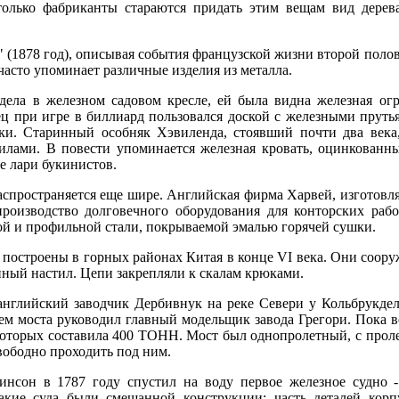
только фабриканты стараются придать этим вещам вид дерева
 (1878 год), описывая события французской жизни второй поло
часто упоминает различные изделия из металла.
дела в железном садовом кресле, ей была видна железная огр
ец при игре в биллиард пользовался доской с железными пруть
чки. Старинный особняк Хэвиленда, стоявший почти два век
лами. В повести упоминается железная кровать, оцинкованны
е лари букинистов.
аспространяется еще шире. Английская фирма Харвей, изготов
производство долговечного оборудования для конторских раб
ой и профильной стали, покрываемой эмалью горячей сушки.
построены в горных районах Китая в конце VI века. Они соору
нный настил. Цепи закрепляли к скалам крюками.
нглийский заводчик Дербивнук на реке Севери у Кольбрукдель
ем моста руководил главный модельщик завода Грегори. Пока в
которых составила 400 ТОНН. Мост был однопролетный, с проле
свободно проходить под ним.
инсон в 1787 году спустил на воду первое железное судно
кие суда были смешанной конструкции: часть деталей корпу