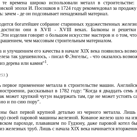
в те времена широко использовали металл в строительстве: 
ской эпохи И. Посошков в 1724 году рекомендовал за продажу 
ль: зачем - де он подсовывает ненадежный материал.
ходится богатейшее собрание старинных художественных желез
а достигли они в XVII - XVIII веках. Балконы и решетки
и изделия говорят о большом искусстве мастеров и о том, что 
крашением, чем массовым строительным материалом.
 и улучшением его качества в начале XIX века появились возм
елеза так удешевилось, - писал Ф.Энгельс, - что оказалось возм
1
из дерева или камня"
.
)
253.
сь первое применение металла в строительстве машин. Английс
строении, рассказывал в 1782 году: "Когда я двадцать семь л
как может хрупкий чугун выдержать там, где не может устоять с
но и по сию пору".
ы был первой крупной деталью из черного металла. Лишь 
р) своей паровой машины железной. Кованое железо шло на изг
вском пароходе, плававшем по Гудзону, даже паровой котел б
из железных труб. Лишь с начала XIX века начинается вторжение 