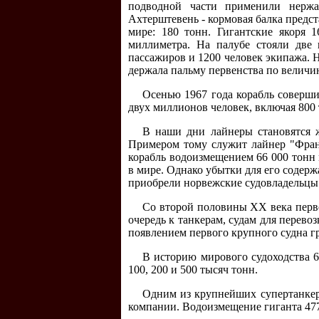
подводной части применили нержа
Ахтерштевень - кормовая балка предс
мире: 180 тонн. Гигантские якоря 
миллиметра. На палубе стояли две
пассажиров и 1200 человек экипажа. Н
держала пальму первенства по величи
Осенью 1967 года корабль соверши
двух миллионов человек, включая 800
В наши дни лайнеры становятся ж
Примером тому служит лайнер "Франс
корабль водоизмещением 66 000 тонн
в мире. Однако убытки для его содержа
приобрели норвежские судовладельцы 
Со второй половины XX века перве
очередь к танкерам, судам для перево
появлением первого крупного судна г
В историю мирового судоходства 6
100, 200 и 500 тысяч тонн.
Одним из крупнейших супертанкер
компании. Водоизмещение гиганта 477