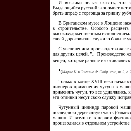
И все-таки нельзя сказать, что 
Выдающийся русский экономист петров
брать штраф с торговца за гривну руб
В Британском музее в Лондоне на
в строительстве. Особого расцвет
высокохудожественным исполнением. Эт
своей дороговизны служило больше у
С увеличением производства железа
для других целей. "... Производство ж
вещей, которые раньше изготовлялись 
1
(
Маркс К. и Энгельс Ф. Собр. соч., т. 2, с. 
Только в конце XVIII века начало
пионеров применения чугуна в машино
применять чугун, то все удивлялись, 
эти отливки несут свою службу исправ
Чугунный цилиндр паровой машин
последнюю деревянную часть (баланси
машин. И все-таки в первом фултоно
производился в отдельном устройстве 