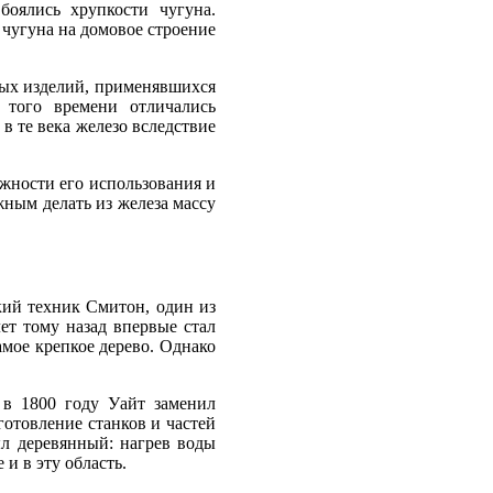
боялись хрупкости чугуна.
чугуна на домовое строение
ных изделий, применявшихся
 того времени отличались
в те века железо вследствие
ожности его использования и
ожным делать из железа массу
кий техник Смитон, один из
ет тому назад впервые стал
амое крепкое дерево. Однако
в 1800 году Уайт заменил
отовление станков и частей
ыл деревянный: нагрев воды
и в эту область.