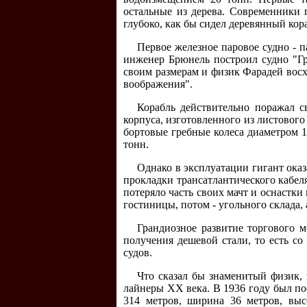
остальные из дерева. Современники 
глубоко, как бы сидел деревянный кора
Первое железное паровое судно - 
инженер Брюнель построил судно "Г
своим размерам и физик Фарадей восх
воображения".
Корабль действительно поражал с
корпуса, изготовленного из листового
бортовые гребные колеса диаметром 1
тонн.
Однако в эксплуатации гигант оказ
прокладки трансатлантического кабел
потеряло часть своих мачт и оснастки
гостиницы, потом - угольного склада, 
Грандиозное развитие торгового 
получения дешевой стали, то есть с
судов.
Что сказал бы знаменитый физик, 
лайнеры XX века. В 1936 году был п
314 метров, ширина 36 метров, выс