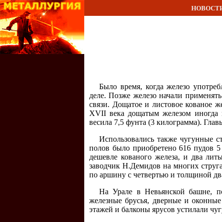
НОВОСТ
Было время, когда железо употреб
деле. Позже железо начали применять
связи. Дощатое и листовое кованое ж
XVII века дощатым железом иногда 
весила 7,5 фунта (3 килограмма). Гла
Использовались также чугунные ст
полов было приобретено 616 пудов 5
дешевле кованого железа, и два лит
заводчик Н.Демидов на многих струг
по аршину с четвертью и толщиной дв
На Урале в Невьянской башне, п
железные брусья, дверные и оконные
этажей и балконы ярусов устилали чу