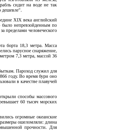
рабль сидит на воде не так
о дешевле".
редине XIX века английский
о было непревзойденным по
 за пределами человеческого
та борта 18,3 метра. Масса
мелись парусное снаряжение,
метром 7,3 метра, массой 36
убыткам. Пароход служил для
866 году. Во время бури оно
ьзовали в качестве плавучей
 открыли способы массового
превышает 60 тысяч морских
явились огромные океанские
 размеры ошеломляли: длина
повышенной прочности. Для