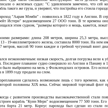
писали о железных судах: "С удивлением замечено, что сей ко
бль такого же груза, и уверяют, что постройка его стоила горазд
пароход "Аарам Мэмби" - появилось в 1822 году в Англии. В се
рейт Истерн" водоизмещением 27 ООО тонн. В те времена он
ищался этим судном, "размеры которого и мощь, кажется, лежат
воими размерами: длина 208 метров, ширина 25,3 метра, высо
 13 - 19-миллиметрового железа, составила 8000 тонн. На нем и
7 метров, массой 90 тонн каждое и гребной чугунный винт диа
ался неэкономичным: низкая скорость, долгая погрузка вели к 
я. Последнее плавание судно совершило из Англии в Панаму в 1
 и было выброшено на мель у Фолклендских островов. Его испол
а в 1899 году продали на слом.
мореплавания сделалось возможным лишь с того времени, как
о второй половины XIX века. Сейчас мировой торговый флот 
когда с развитием производства высококачественной стали по
остроен корабль "Куин Мери" водоизмещением 77 500 тонн. Его
ота борта 21 метр. Корпус парохода был сделан из стали 