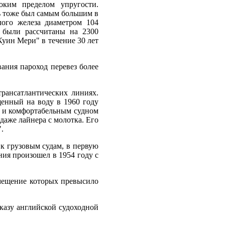
оким пределом упругости.
ль тоже был самым большим в
лого железа диаметром 104
 были рассчитаны на 2300
Куин Мери" в течение 30 лет
ания пароход перевез более
рансатлантических линиях.
щенный на воду в 1960 году
м и комфортабельным судном
одаже лайнера с молотка. Его
.
к грузовым судам, в первую
ния произошел в 1954 году с
змещение которых превысило
казу английской судоходной