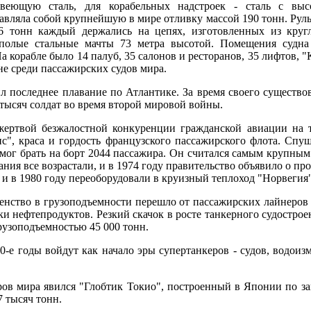
веющую сталь, для корабельных надстроек - сталь с выс
тавляла собой крупнейшую в мире отливку массой 190 тонн. Ру
16 тонн каждый держались на цепях, изготовленных из круг
 полые стальные мачты 73 метра высотой. Помещения судна
а корабле было 14 палуб, 35 салонов и ресторанов, 35 лифтов, "
не среди пассажирских судов мира.
л последнее плавание по Атлантике. За время своего существов
 тысяч солдат во время второй мировой войны.
ертвой безжалостной конкуренции гражданской авиации на т
", краса и гордость французского пассажирского флота. Спу
 мог брать на борт 2044 пассажира. Он считался самым крупны
ния все возрастали, и в 1974 году правительство объявило о пр
и в 1980 году переоборудовали в круизный теплоход "Норвегия"
нство в грузоподъемности перешло от пассажирских лайнеров 
зки нефтепродуктов. Резкий скачок в росте танкерного судострое
рузоподъемностью 45 000 тонн.
0-е годы войдут как начало эры супертанкеров - судов, водои
ов мира явился "Глобтик Токио", построенный в Японии по за
 тысяч тонн.