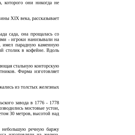
, которого они никогда не
вины XIX века, рассказывает
ада сада, она прощалась со
ями - игроки нанизывали на
а, имел парадную каменную
й столик в кофейне. Вдоль
ляющая стальную конторскую
отников. Фирма изготовляет
жались из толстых железных
ского завода в 1776 - 1778
озводились мостовые устои,
том 30 метров, высотой над
 - небольшую речную баржу
са изготовляли из железа,