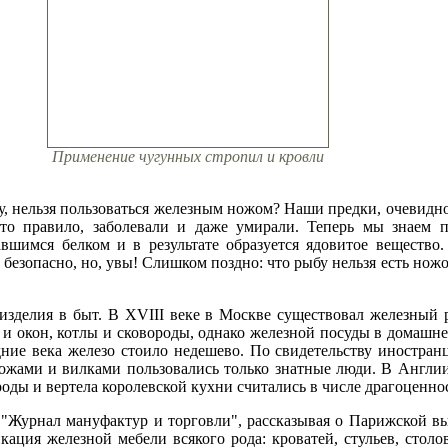
Применение чугунных стропил и кровли
у, нельзя пользоваться железным ножом? Наши предки, очевидно
то правило, заболевали и даже умирали. Теперь мы знаем п
вшимся белком и в результате образуется ядовитое вещество
безопасно, но, увы! Слишком поздно: что рыбу нельзя есть нож
зделия в быт. В XVIII веке в Москве существовал железный р
 и окон, котлы и сковороды, однако железной посуды в домашн
едние века железо стоило недешево. По свидетельству иностра
ножами и вилками пользовались только знатные люди. В Англии
ороды и вертела королевской кухни считались в числе драгоценно
"Журнал мануфактур и торговли", рассказывая о Парижской выс
ация железной мебели всякого рода: кроватей, стульев, столо