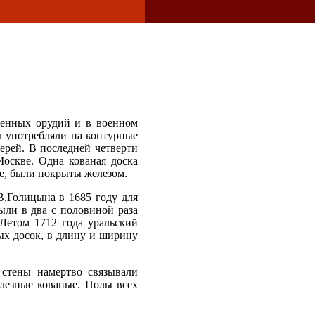
твенных орудий и в военном
лл употребляли на контурные
ерей. В последней четверти
оскве. Одна кованая доска
ке, были покрыты железом.
В.Голицына в 1685 году для
ыли в два с половиной раза
 Летом 1712 года уральский
ых досок, в длину и ширину
стены намертво связывали
лезные кованые. Полы всех