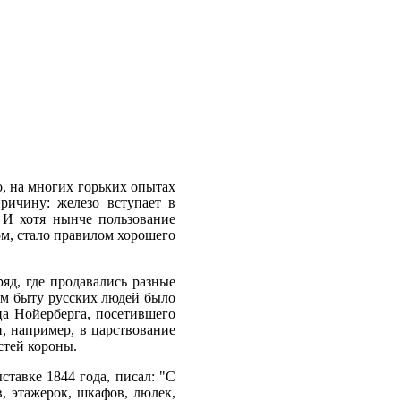
, на многих горьких опытах
ричину: железо вступает в
. И хотя нынче пользование
ом, стало правилом хорошего
яд, где продавались разные
ем быту русских людей было
нца Нойерберга, посетившего
, например, в царствование
стей короны.
тавке 1844 года, писал: "С
в, этажерок, шкафов, люлек,