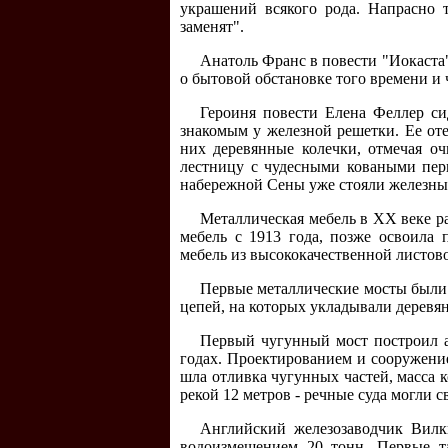
украшений всякого рода. Напрасно 
заменят".
Анатоль Франс в повести "Иокаста"
о бытовой обстановке того времени и 
Героиня повести Елена Феллер си
знакомым у железной решетки. Ее от
них деревянные колечки, отмечая о
лестницу с чудесными коваными пери
набережной Сены уже стояли железны
Металлическая мебель в XX веке р
мебель с 1913 года, позже освоила 
мебель из высококачественной листов
Первые металлические мосты были 
цепей, на которых укладывали деревя
Первый чугунный мост построил а
годах. Проектированием и сооружени
шла отливка чугунных частей, масса 
рекой 12 метров - речные суда могли 
Английский железозаводчик Вилк
водоизмещением 20 тонн. Первые та