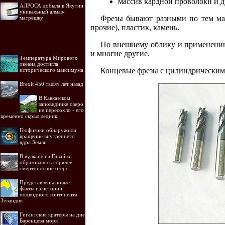
массив кардной проволоки и д
АЛРОСА добыла в Якутии
уникальный алмаз-
Фрезы бывают разными по тем мат
матрёшку
прочие), пластик, камень.
По внешнему облику и применению 
и многие другие.
Температура Мирового
океана достигла
Концевые фрезы с цилиндрическим
исторического максимума
Brexit 450 тысяч лет назад
В Кавказском
заповеднике озеро
не пересохло - его
временно скрыл ледник
Геофизики обнаружили
вращение внутреннего
ядра Земли
В вулкане на Гавайях
образовалось горячее
смертоносное озеро
Представлены новые
факты из истории
подводного континента
Зеландия
Гигантские кратеры на дне
Баренцева моря