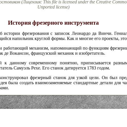
овиком (Лицензия: This file is licensed under the Creative Commons
Unported license)
История фрезерного инструмента
об истории фрезерования с записок Леонардо да Винчи. Гениа
ийся напильник круглой формы. Как и многие его проекты, этот 
и работающий механизм, напоминающий по функциям фрезерный
ак де Вокансон, французский механик и изобретатель.
й к данному современному понятию, приписывается разным
татель Самуэль Рехе. Его станок датируется 1783 годом.
конструировал фрезерный станок для узкой цели. Он был пре
дея была создать взаимозаменяемые стандартные детали для ча
рами.