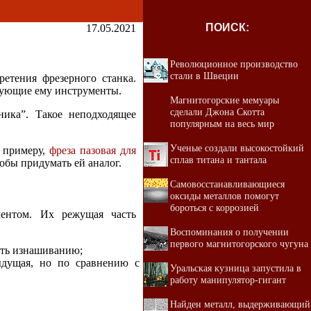
ПОИСК:
17.05.2021
Революционное производство
стали в Швеции
ретения фрезерного станка.
твующие ему инструменты.
Магнитогорские мемуары
сделали Джона Скотта
яника”. Такое неподходящее
популярным на весь мир
Ученые создали высокостойкий
К примеру,
фреза пазовая для
сплав титана и тантала
обы придумать ей аналог.
Самовосстанавливающиеся
оксиды металлов помогут
бороться с коррозией
ментом. Их режущая часть
Воспоминания о получении
первого магнитогорского чугуна
сть изнашиванию;
дыдущая, но по сравнению с
Уральская кузница запустила в
работу манипулятор-гигант
Найден металл, выдерживающий