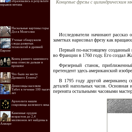
образовались в результате
Концевые фрезы с цилиндрическим хвост
взрывов метана
Наскальные картины горы
Дэл в Монголии
Исследователи начинают рассказ 
заметках нарисовал фрезу как вращающ
Ученые обнаружили
следы развитых
технологий в древней
Первый по-настоящему созданный 
Европе
во Франции в 1760 году. Его создал Ж
Конец раннего каменного
века отнесли дальше в
Фрезерный станок, приближенны
прошлое
претендент здесь американский изобре
Что было на месте
Древнего Египта?
В 1795 году другой американец с
деталей напольных часов. Основная и
Денисовцы населяли
Тибет в течение 100 тысяч
перенята остальными часовыми масте
лет
Археологи нашли
сокровища железного века
Каменные орудия
возрастом до 2,4
миллионов лет найдены в
Алжире