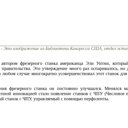
д - Это изображение из Библиотеки Конгресса США, отдел эста
автором фрезерного станка американца Эли Уитни, который
 правительства. Это утверждение много раз оспаривалось, но 
 в любом случае многократно усовершенствовал этот станок дл
ния фрезерного станка он постоянно улучшался. Менялся ма
рупной инновацией стало появление станков с ЧПУ (Числовое 
ый станок с ЧПУ, управляемый с помощью перфоленты.