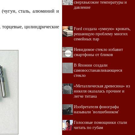
сверхвысокие температуры и
давление
 (чугун, сталь, алюминий и
, торцевые, цилиндрические
Ford создала «умную» кровать,
решающую проблему многих
семейных пар
Невидимое стекло избавит
смартфоны от бликов
В Японии создали
самовосстанавливающееся
стекло
«Металлическая древесина» из
никеля оказалась прочнее и
легче титана
Изобретателя фонографа
называли 'волшебником'
Голосовые помощники стали
читать по губам