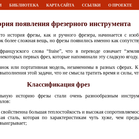
И
БИБЛИОТЕКА
КАРТА САЙТА
ССЫЛКИ
О ПРОЕКТЕ
ория появления фрезерного инструмента
то история фрезы, как и ручного фрезера, начинается с изоб
анок более сложная вещь, но фрезы появились именно как сопутс
французского слова “fraise”, что в переводе означает “земл
некоторых первых фрез, которые напоминали эту сладкую ягоду.
анок или портативная модель, незаменимы в разных сферах. 
выполнения этой задачи, что не смысла тратить время и силы, чт
Классификация фрез
льную историю фрезы стали очень разнообразным инстру
алов:
 свойственна большая теплостойкость и высокая сопротивляемо
ная сталь, которая по характеристикам чуть хуже, чем пре
 выигрывает;