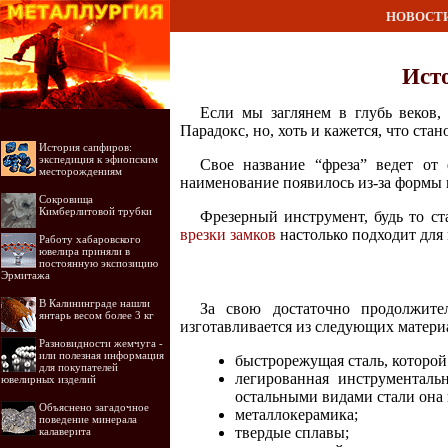
НОВОСТ
Ист
Если мы заглянем в глубь веков, 
Парадокс, но, хоть и кажется, что ст
История сапфиров:
экспедиция к эфиопским
Свое название “фреза” ведет от 
месторождениям
наименование появилось из-за формы 
Сокровища
Кимберлитовой трубки
Фрезерный инструмент, будь то ст
врезки замков
настолько подходит для 
Работу хабаровского
ювелира приняли в
постоянную экспозицию
Эрмитажа
В Калининграде нашли
За свою достаточно продолжите
янтарь весом более 3 кг
изготавливается из следующих матери
Разновидности жемчуга -
или полезная информация
быстрорежущая сталь, которой
для покупателей
легированная инструменталь
ювелирных изделий
остальными видами стали она
Объяснено загадочное
металлокерамика;
поведение минерала
твердые сплавы;
калаверита