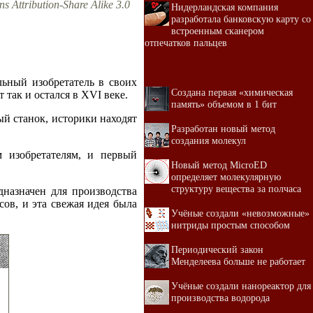
 Attribution-Share Alike 3.0
Нидерландская компания
разработала банковскую карту со
встроенным сканером
отпечатков пальцев
льный изобретатель в своих
Создана первая «химическая
так и остался в XVI веке.
память» объемом в 1 бит
 станок, историки находят
Разработан новый метод
создания молекул
 изобретателям, и первый
Новый метод MicroED
определяет молекулярную
структуру вещества за полчаса
дназначен для производства
сов, и эта свежая идея была
Учёные создали «невозможные»
нитриды простым способом
Периодический закон
Менделеева больше не работает
Учёные создали нанореактор для
производства водорода