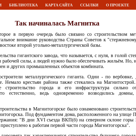
И
БИБЛИОТЕКА
КАРТА САЙТА
ССЫЛКИ
О ПРОЕКТЕ
Так начиналась Магнитка
торое в первую очередь было связано со строительством мет
стальное внимание руководства Страны Советов к "стержневом
востоке второй угольно-металлургической базы.
льства гигантского завода, что называется, с нуля, в голой ст
л рабочей силы, а людей нужно было обеспечивать жильём. Но,
мен и других промышленных объектов комбината.
троители металлургического гиганта. Одни - по вербовке, 
ие. Немало крестьян района также стекались на Магнитострой
е строительство города и его инфраструктура сильно от
 естественно, ведь одновременно возводились домны, э
троительства в Магнитогорске было ознаменовано строительст
нитогорска. Под фундаментом дома, расположенного на улице П
ержания: "В дни XVI cъезда ВКП(б) на северном склоне горы
 приступлено к работам первой части города Магнитогорска".
 горсовета так характеризуется строительство будущего города