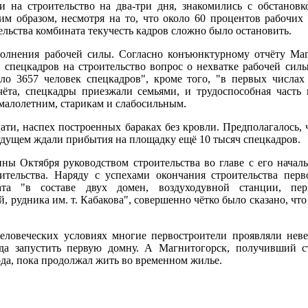
 на строительство на два-три дня, знакомились с обстановк
им образом, несмотря на то, что около 60 процентов рабочи
тельства комбината текучесть кадров сложно было остановить.
олнения рабочей силы. Согласно конъюнктурному отчёту Маг
 спецкадров на строительство вопрос о нехватке рабочей силы
о 3657 человек спецкадров", кроме того, "в первых числах
тчёта, спецкадры приезжали семьями, и трудоспособная част
 малолетним, старикам и слабосильным.
ти, наспех построенных бараках без кровли. Предполагалось, 
удущем ждали прибытия на площадку ещё 10 тысяч спецкадров.
ины Октября руководством строительства во главе с его нача
ительства. Наряду с успехами окончания строительства пе
ата "в составе двух домен, воздуходувной станции, пер
й, рудника им. т. Кабакова", совершенно чётко было сказано, ч
человеческих условиях многие первостроители проявляли нев
да запустить первую домну. А Магнитогорск, получивший с
да, пока продолжал жить во временном жилье.