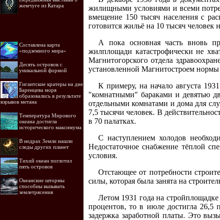
жемчуге из Катара
жилищными условиями и всеми потреб
вмещение 150 тысяч населения с рас
готовится жильё на 10 тысяч человек 
А пока основная часть вновь пр
Составлена карта
жилплощади катастрофически не хва
«подземного мира»
Магнитогорского отдела здравоохране
Десять островов c
установленной Магнитостроем нормы 3
уникальной формой
Гигантские кратеры на дне
К примеру, на начало августа 193
Баренцева моря
"комнатными" бараками и девятью дв
образовались в результате
взрывов метана
отдельными комнатами и дома для сл
7,5 тысячи человек. В действительнос
Температура Мирового
в 70 палатках.
океана достигла
исторического максимума
С наступлением холодов необходи
В недрах Земли нашли
Недостаточное снабжение тёплой спе
следы других планет
условия.
Тихий океан поглотил
пять островов
Отстающее от потребности строит
силы, которая была занята на строит
Океанские штормы
способны вызывать
землетрясения
Летом 1931 года на стройплощадке 
процентов, то в июле достигла 26,5
задержка заработной платы. Это вызы