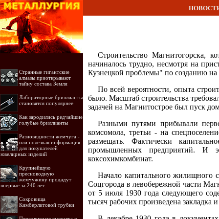
НОВОСТ
Строительство Магнитогорска, ко
начиналось трудно, несмотря на при
Кузнецкой проблемы" по созданию на 
Странные гигантские
алмазы приоткрывают
тайну состава Земли
По всей вероятности, опыта строите
было. Масштаб строительства требова
Лабораторные бриллианты
становятся популярнее
задачей на Магнитострое был пуск до
Как зародились редчайшие
Разными путями прибывали первос
голубые бриллианты
комсомола, третьи - на спецпоселен
Разновидности жемчуга -
размещать. Фактически капитально
или полезная информация
для покупателей
промышленных предприятий. И это
ювелирных изделий
коксохимкомбинат.
Крупнейшую
пресноводную
Начало капитального жилищного с
жемчужину продадут
Соцгорода в левобережной части Маг
впервые за 240 лет
от 5 июля 1930 года следующего сод
Сокровища
тысяч рабочих произведена закладка и
Кимберлитовой трубки
В декабре 1930 года в документах
Передвижная выставка о