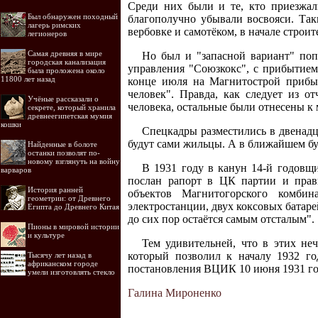
Среди них были и те, кто приезжали
Был обнаружен походный
благополучно убывали восвояси. Так
лагерь римских
вербовке и самотёком, в начале строи
легионеров
Самая древняя в мире
Но был и "запасной вариант" поп
городская канализация
управления "Союзкокс", с прибытием
была проложена около
11800 лет назад
конце июля на Магнитострой прибыл
человек". Правда, как следует из о
Учёные рассказали о
человека, остальные были отнесены к
секрете, который хранила
древнеегипетская мумия
кошки
Спецкадры разместились в двенадца
будут сами жильцы. А в ближайшем б
Найденные в болоте
останки позволят по-
новому взглянуть на войну
В 1931 году в канун 14-й годовщ
варваров
послан рапорт в ЦК партии и прав
История ранней
объектов Магнитогорского комбин
геометрии: от Древнего
электростанции, двух коксовых батаре
Египта до Древнего Китая
до сих пор остаётся самым отсталым".
Пионы в мировой истории
и культуре
Тем удивительней, что в этих не
который позволил к началу 1932 го
Тысячу лет назад в
африканском городе
постановления ВЦИК 10 июня 1931 го
умели изготовлять стекло
Галина Мироненко