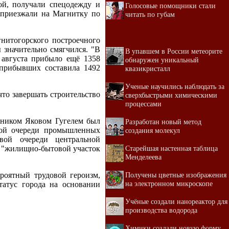
ой, получали спецодежду и
Голосовые помощники стали
х приезжали на Магнитку по
читать по губам
нитогорского построечного
 значительно смягчился. "В
В упавшем в России метеорите
 августа прибыло ещё 1358
обнаружен уникальный
ь прибывших составила 1492
квазикристалл
Ученые научились наблюдать за
что завершать строительство
сверхбыстрыми химическими
процессами
льником Яковом Гугелем был
Разработан новый метод
рвой очереди промышленных
создания молекул
вой очереди центральной
то "жилищно-бытовой участок
Старейшая настенная таблица
Менделеева
ероятный трудовой героизм,
Получены цветные изображения
на электронном микроскопе
татус города на основании
Учёные создали нанореактор для
производства водорода
Химики создали новую форму