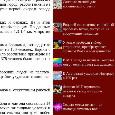
Солёный магний для
ный город, рассчитанный на
космической отрасли
ска первой очереди завода
ках и бараках. Да и этой
Водяной пистолетик, способный
ом прибывающих. По данным
прорезать бетон, поступил на
ышала 1,3-1,4 кв. м против
вооружение пожарных
Ученые изобрели гибкое
щими бараками, пятнадцатью
устройство, преобразующее
 на 120 человек. Бараки с
сигналы Wi-Fi в электричество
ыло рассчитано примерно на
 1378 человек были поселены
В MIT создали чернила, которые
могут менять цвета как хамелеон
еселять людей из палаток.
В Австралии ускорили Интернет
 крайне ухудшало жилищные
в 100 раз
Физики MIT научились
алов и отсутствием рабочей
извлекать воду из сухого
воздуха
сли в мае она составляла 14
Создан метод печати при
плохие жилищные условия и
помощи звуковых волн
роительства или даже побег.