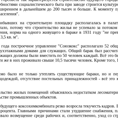
ностями социалистического быта при заводе строится культур
ширением в дальнейшем до 200 тысяч и больше. К моменту пу
населения".
ибывших на строительную площадку располагалась в палат
тало, потому что строительство жилья не успевало за поток
ния, норма на одного живущего в бараке в 1931 году "не прев
,5 кв. м".
1 года построечное управление "Союзкокс" располагало 52 об
ухэтажными домами для служащих. Общий барак был рассчитан
ужащих должны были вместить по 50 человек каждый. Всё это б
ти же в них проживало свыше 10,5 тысячи человек. Кроме того,
мо было не только утеплять существующие бараки, но и пер
цодеждой, отсутствие постельных принадлежностей - всё это
ельство жилых помещений объяснялось недостатком лесоматери
ельстве промышленных объектов.
будущего коксохимкомбината резко возросла текучесть кадров. Е
 процента. Главными причинами стали ухудшение снабжения, 
вало возмущение среди рабочих и, соответственно, уход со ст