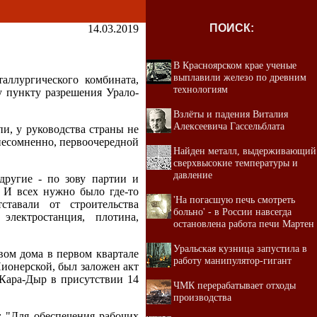
ПОИСК:
14.03.2019
В Красноярском крае ученые
выплавили железо по древним
аллургического комбината,
технологиям
у пункту разрешения Урало-
Взлёты и падения Виталия
Алексеевича Гассельблата
епи, у руководства страны не
 несомненно, первоочередной
Найден металл, выдерживающий
сверхвысокие температуры и
давление
другие - по зову партии и
. И всех нужно было где-то
'На погасшую печь смотреть
ставали от строительства
больно' - в России навсегда
лектростанция, плотина,
остановлена работа печи Мартен
Уральская кузница запустила в
вом дома в первом квартале
работу манипулятор-гигант
ионерской, был заложен акт
 Кара-Дыр в присутствии 14
ЧМК перерабатывает отходы
производства
: "Для обеспечения рабочих