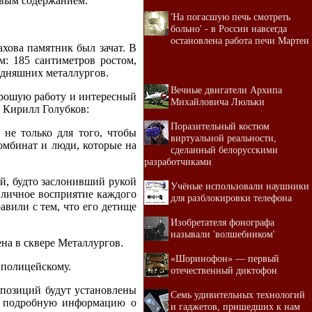
овым содержанием.
'На погасшую печь смотреть
больно' - в России навсегда
остановлена работа печи Мартен
ахова памятник был зачат. В
м: 185 сантиметров ростом,
одняшних металлургов.
Вечные двигатели Архипа
орошую работу и интересный
Михайловича Люльки
 Кирилл Голубков:
Поразительный костюм
 не только для того, чтобы
виртуальной реальности,
комбинат и люди, которые на
сделанный белорусскими
разработчиками
й, будто заслонивший рукой
Учёные использовали наушники
и личное восприятие каждого
для разблокировки телефона
авили с тем, что его детище
Изобретателя фонографа
называли 'волшебником'
ена в сквере Металлургов.
«Шоринофон» — первый
 полицейскому.
отечественный диктофон
мпозиций будут установлены
Семь удивительных технологий
ь подробную информацию о
и гаджетов, пришедших к нам