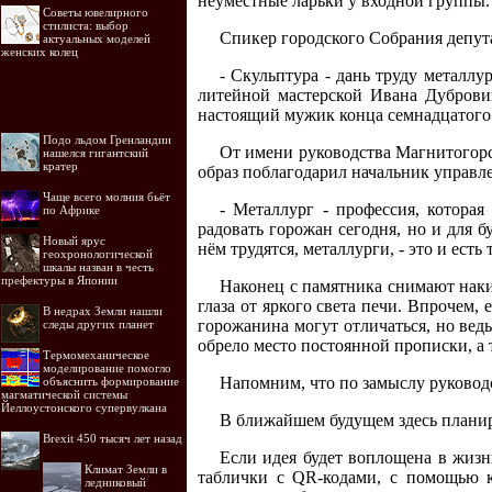
неуместные ларьки у входной группы.
Советы ювелирного
стилиста: выбор
Спикер городского Собрания депут
актуальных моделей
женских колец
- Скульптура - дань труду металлу
литейной мастерской Ивана Дубровин
настоящий мужик конца семнадцатого 
Подо льдом Гренландии
От имени руководства Магнитогорс
нашелся гигантский
кратер
образ поблагодарил начальник управ
Чаще всего молния бьёт
- Металлург - профессия, которая
по Африке
радовать горожан сегодня, но и для 
Новый ярус
нём трудятся, металлурги, - это и есть
геохронологической
шкалы назван в честь
префектуры в Японии
Наконец с памятника снимают наки
глаза от яркого света печи. Впрочем,
В недрах Земли нашли
горожанина могут отличаться, но ведь
следы других планет
обрело место постоянной прописки, а т
Термомеханическое
моделирование помогло
Напомним, что по замыслу руководст
объяснить формирование
магматической системы
Йеллоустонского супервулкана
В ближайшем будущем здесь планир
Brexit 450 тысяч лет назад
Если идея будет воплощена в жизн
Климат Земли в
таблички с QR-кодами, с помощью 
ледниковый