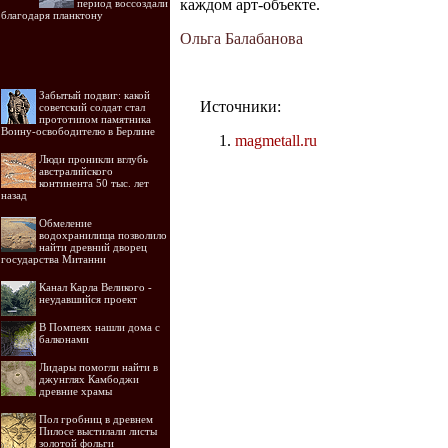
каждом арт-объекте.
период воссоздали
благодаря планктону
Ольга Балабанова
Забытый подвиг: какой
Источники:
советский солдат стал
прототипом памятника
Воину-освободителю в Берлине
magmetall.ru
Люди проникли вглубь
австралийского
континента 50 тыс. лет
назад
Обмеление
водохранилища позволило
найти древний дворец
государства Митанни
Канал Карла Великого -
неудавшийся проект
В Помпеях нашли дома с
балконами
Лидары помогли найти в
джунглях Камбоджи
древние храмы
Пол гробниц в древнем
Пилосе выстилали листы
золотой фольги