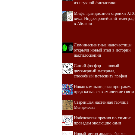
из научной фантастики
Мифы грандиозной стройки XIX
века: Индоевропейский телеграф
в Абхазии
Люминесцентные наночастицы
открыли новый этап в истории
дактилоскопии
Синий фосфор — новый
двухмерный материал,
способный потеснить графен
Новая компьютерная программа
предсказывает химические связи
Старейшая настенная таблица
Менделеева
Нобелевская премия по химии:
проведем эволюцию сами
Новый метод анализа белков