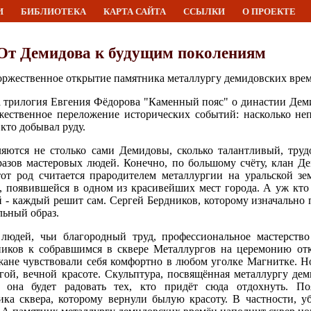
И
БИБЛИОТЕКА
КАРТА САЙТА
ССЫЛКИ
О ПРОЕКТЕ
От Демидова к будущим поколениям
торжественное открытие памятника металлургу демидовских врем
а трилогия Евгения Фёдорова "Каменный пояс" о династии Дем
жественное переложение исторических событий: насколько не
 кто добывал руду.
яются не столько сами Демидовы, сколько талантливый, труд
бразов мастеровых людей. Конечно, по большому счёту, клан 
от род считается прародителем металлургии на уральской зе
, появившейся в одном из красивейших мест города. А уж кто
 - каждый решит сам. Сергей Бердников, которому изначально 
льный образ.
людей, чьи благородный труд, профессиональное мастерство
ников к собравшимся в сквере Металлургов на церемонию отк
жане чувствовали себя комфортно в любом уголке Магнитке. Но
угой, вечной красоте. Скульптура, посвящённая металлургу де
она будет радовать тех, кто придёт сюда отдохнуть. По
ика сквера, которому вернули былую красоту. В частности, 