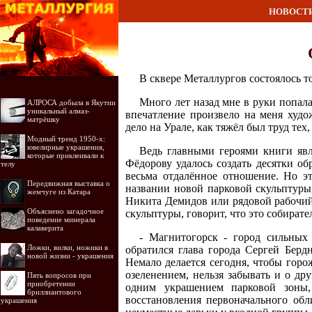
НОВОСТ
В сквере Металлургов состоялось 
Много лет назад мне в руки попал
АЛРОСА добыла в Якутии
уникальный алмаз-
впечатление произвело на меня худо
матрёшку
дело на Урале, как тяжёл был труд тех,
Модный тренд 1950-х:
ювелирные украшения,
Ведь главными героями книги явл
которые приклеивали к
Фёдорову удалось создать десятки о
телу
весьма отдалённое отношение. Но эт
Передвижная выставка о
названии новой парковой скульптуры
жемчуге из Катара
Никита Демидов или рядовой рабочий
Объяснено загадочное
скульптуры, говорит, что это собирате
поведение минерала
калаверита
- Магнитогорск - город сильных 
Ложки, вилки, ножики в
обратился глава города Сергей Берд
новой жизни - украшения
Немало делается сегодня, чтобы горо
озеленением, нельзя забывать и о др
Пять вопросов при
приобретении
одним украшением парковой зоны, 
бриллиантового
восстановления первоначального обл
украшения