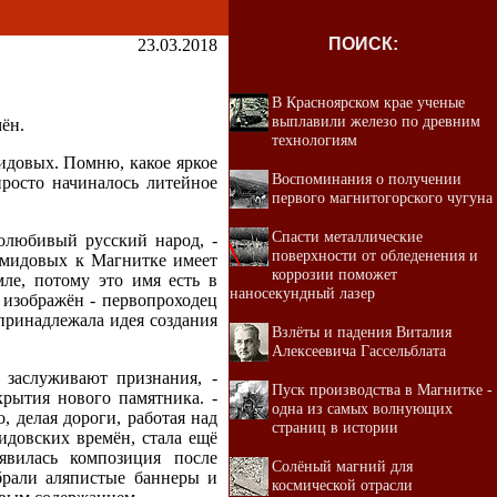
ПОИСК:
23.03.2018
В Красноярском крае ученые
выплавили железо по древним
ён.
технологиям
идовых. Помню, какое яркое
Воспоминания о получении
просто начиналось литейное
первого магнитогорского чугуна
Спасти металлические
олюбивый русский народ, -
поверхности от обледенения и
Демидовых к Магнитке имеет
коррозии поможет
мле, потому это имя есть в
наносекундный лазер
 изображён - первопроходец
принадлежала идея создания
Взлёты и падения Виталия
Алексеевича Гассельблата
 заслуживают признания, -
Пуск производства в Магнитке -
рытия нового памятника. -
одна из самых волнующих
, делая дороги, работая над
страниц в истории
мидовских времён, стала ещё
явилась композиция после
Солёный магний для
убрали аляпистые баннеры и
космической отрасли