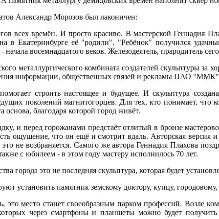
 А памятник металлургу демидовских времён наполнит сквер н
атов Александр Морозов был лаконичен:
ргов всех времён. И просто красиво. В мастерской Геннадия Пл
а в Екатеринбурге её "родили". "Ребёнок" получился удачны
- начала восемнадцатого веков. Железодеятель, прародитель сег
кого металлургического комбината создателей скульптуры за х
ления информации, общественных связей и рекламы ПАО "ММК"
 помогает строить настоящее и будущее. И скульптура создана
будущих поколений магнитогорцев. Для тех, кто понимает, что 
 та основа, благодаря которой город живёт.
дку, и перед горожанами предстаёт отлитый в бронзе мастерово
 есть ощущение, что он ещё и смотрит вдаль. Авторская версия 
 это не возбраняется. Самого же автора Геннадия Плахова поздр
акже с юбилеем - в этом году мастеру исполнилось 70 лет.
ва города это не последняя скульптура, которая будет установл
уют установить памятник земскому доктору, купцу, городовому,
ь, это место станет своеобразным парком профессий. Возле ко
которых через смартфоны и планшеты можно будет получит