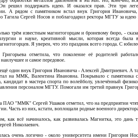
федру обработки металлов давлением в МГМИ. Но, конечно, вся
н решил поддержать идею. И оказался прав. Эти три леге
ии. А рядом с памятником встал внук Григория Ивановича,
го Тагила Сергей Носов и поблагодарил ректора МГТУ за иде
олько трём известным магнитогорцам и броневому бюро, - сказ
ллургии и науке, креативной мысли, которая всегда была 
нитогорцев. Я уверен, что это праздник всего города. С юбиле
ригорьева отметила, что поколение её родителей работал
 наилучшее и самое передовое.
ещё один внук Григория Ивановича - Алексей Дмитриевич. А т
отал на ММК, Валентина Ивановна. Покрывало с памятника 
а, кандидат в мастера спорта по волейболу, увлечённый физико
равления персоналом МГТУ. Помогали им третий правнук Григор
ра ПАО "ММК" Сергей Ушаков отметил, что на предприятии чтя
ии. Часть из них, кстати, воплощали родные военного директора
ом, как всё начиналось, как развивалась Магнитка, это дань
Сергей Николаевич.
илась очень логично - около университета имени Григория Н