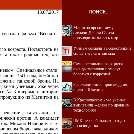
ПОИСК:
13.07.2017
Магнитогорские мемуары
сделали Джона Скотта
я горожан фильма "Весна на
популярным на весь мир
Ученые создали высокостойкий
го возраста. Посмотреть на
сплав титана и тантала
, а также родные тех, кто
Самовосстанавливающиеся
оксиды металлов помогут
оневым. Специальные стали,
бороться с коррозией
 июня 1941 года, комбинат
овление танковой брони. На
Революционное производство
адскими учёными. Уже через
стали в Швеции
нге № 3 впервые в истории
 продукцию из Магнитки на
В Красноярском крае ученые
выплавили железо по древним
технологиям
решение - катать лист на
рически против. А кандидат
ЧМК перерабатывает отходы
ток. Михаил Иванович в то
производства
 броневом бюро начальником