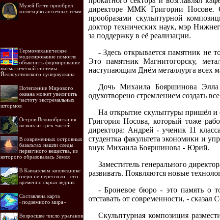
прокатного сектора и возглавлял ка
Музей Гетти приобрел
директоре ММК Григории Носове. О
коллекцию античных гемм
прообразами скульптурной композиц
доктор технических наук, мэр Нижне
за поддержку в её реализации.
Термомеханическое
- Здесь открывается памятник не т
моделирование помогло
Это памятник Магнитогорску, мета
объяснить формирование
магматической системы
наступающим Днём металлурга всех маг
Йеллоустонского супервулкана
Дочь Михаила Бояршинова Элла Г
Потепление Мирового
океана может увеличить
одухотворено стремлением создать все
частоту экстремальных
штормов
На открытие скульптуры пришёл и 
Остров Великобритания
Григория Носова, который тоже раб
возник из трех частей
директора: Андрей - ученик 11 класс
студентка факультета экономики и уп
В современных островных
базальтах нашли следы
внук Михаила Бояршинова - Юрий.
первичного вещества, из
которого образовалась Земля
Заместитель генерального директо
В Кавказском заповеднике
развивать. Появляются новые технолог
озеро не пересохло - его
временно скрыл ледник
- Броневое бюро - это память о т
Составлена карта
отставать от современности, - сказал 
«подземного мира»
Скульптурная композиция размест
Возросшее число ураганов