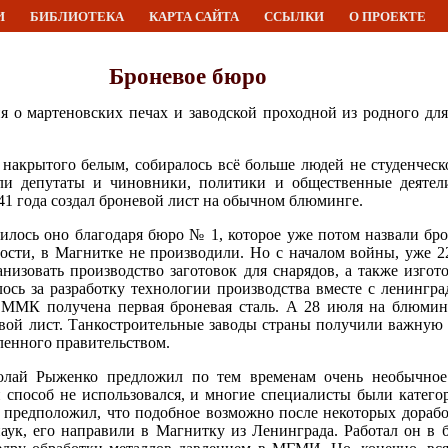
И
БИБЛИОТЕКА
КАРТА САЙТА
ССЫЛКИ
О ПРОЕКТЕ
Броневое бюро
я о мартеновских печах и заводской проходной из родного дл
накрытого белым, собиралось всё больше людей не студенческо
и депутаты и чиновники, политики и общественные деятели
41 года создал броневой лист на обычном блюминге.
илось оно благодаря бюро № 1, которое уже потом назвали бр
ти, в Магнитке не производили. Но с началом войны, уже 22
низовать производство заготовок для снарядов, а также изгот
лось за разработку технологии производства вместе с ленингр
и ММК получена первая броневая сталь. А 28 июля на блюми
вой лист. Танкостроительные заводы страны получили важную
ленного правительством.
лай Рыженко предложил по тем временам очень необычное 
 способ не использовался, и многие специалисты были катего
предположил, что подобное возможно после некоторых дорабо
аук, его направили в Магнитку из Ленинграда. Работал он в