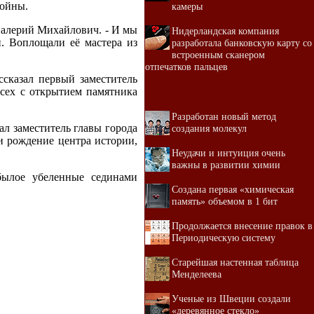
войны.
камеры
 Валерий Михайлович. - И мы
Нидерландская компания
и. Воплощали её мастера из
разработала банковскую карту со
встроенным сканером
отпечатков пальцев
сказал первый заместитель
сех с открытием памятника
Разработан новый метод
л заместитель главы города
создания молекул
 и рождение центра истории,
Неудачи и интуиция очень
важны в развитии химии
былое убеленные сединами
Создана первая «химическая
память» объемом в 1 бит
Продолжается внесение правок в
Периодическую систему
Старейшая настенная таблица
Менделеева
Ученые из Швеции создали
«деревянное стекло»