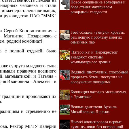
 ответственность лежала на
Новое соединение вольфрама и
ндарных человека и стали
бора станет материалом
 инженер-сталеплавильщик,
рекордной твердости
ю и руководство ПАО "ММК"
ал Сергей Константинович. -
Ford создала «умную» кровать,
в Магнитке. Поздравляю с
решающую проблему многих
ем, родной комбинат!
семейных пар
о с полной отдачей, было
'Пятерочка' и 'Перекресток'
внедряют системы
компьютерного зрения
акже супруга младшего сына
снимали правнуки военного
Водяной пистолетик, способный
й, математикой, и Татьяна -
прорезать бетон, поступил на
ия Ивановича - Алексей - и
вооружение пожарных
Коллекция часовых механизмах
т традиции и продолжают их
в Эрмитаже
.
Вечные двигатели Архипа
 традициям и стремлению не
Михайловича Люльки
Huawei анонсировала первые
осова. Ректор МГТУ Валерий
«умные» очки без встроенной