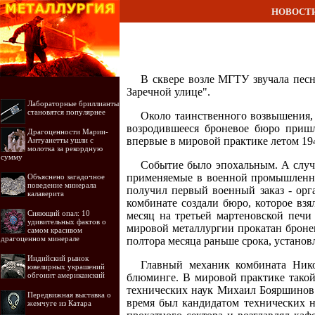
НОВОСТ
В сквере возле МГТУ звучала песн
Заречной улице".
Лабораторные бриллианты
становятся популярнее
Около таинственного возвышения, 
возродившееся броневое бюро пришл
Драгоценности Марии-
впервые в мировой практике летом 19
Антуанетты ушли с
молотка за рекордную
сумму
Событие было эпохальным. А случ
применяемые в военной промышленнос
Объяснено загадочное
поведение минерала
получил первый военный заказ - орга
калаверита
комбинате создали бюро, которое взя
Сияющий опал: 10
месяц на третьей мартеновской печ
удивительных фактов о
мировой металлургии прокатан броне
самом красивом
драгоценном минерале
полтора месяца раньше срока, установ
Индийский рынок
Главный механик комбината Нико
ювелирных украшений
обгонит американский
блюминге. В мировой практике такой
технических наук Михаил Бояршинов 
Передвижная выставка о
время был кандидатом технических н
жемчуге из Катара