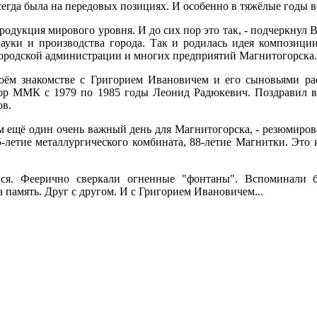
сегда была на передовых позициях. И особенно в тяжёлые годы 
продукция мирового уровня. И до сих пор это так, - подчеркнул
ауки и производства города. Так и родилась идея композици
городской администрации и многих предприятий Магнитогорска.
оём знакомстве с Григорием Ивановичем и его сыновьями рас
ор ММК с 1979 по 1985 годы Леонид Радюкевич. Поздравил в
ов.
м ещё один очень важный день для Магнитогорска, - резюмирова
5-летие металлургического комбината, 88-летие Магнитки. Это
лся. Феерично сверкали огненные "фонтаны". Вспоминали 
память. Друг с другом. И с Григорием Ивановичем...