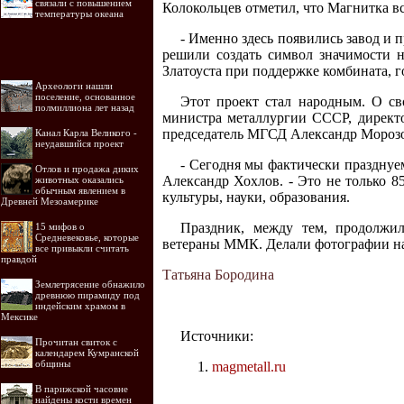
связали с повышением
Колокольцев отметил, что Магнитка в
температуры океана
- Именно здесь появились завод и 
решили создать символ значимости н
Златоуста при поддержке комбината, 
Археологи нашли
поселение, основанное
Этот проект стал народным. О св
полмиллиона лет назад
министра металлургии СССР, директ
председатель МГСД Александр Мороз
Канал Карла Великого -
неудавшийся проект
- Сегодня мы фактически празднуе
Отлов и продажа диких
Александр Хохлов. - Это не только 8
животных оказались
обычным явлением в
культуры, науки, образования.
Древней Мезоамерике
Праздник, между тем, продолжи
15 мифов о
Средневековье, которые
ветераны ММК. Делали фотографии на 
все привыкли считать
правдой
Татьяна Бородина
Землетрясение обнажило
древнюю пирамиду под
индейским храмом в
Мексике
Источники:
Прочитан свиток с
календарем Кумранской
общины
magmetall.ru
В парижской часовне
найдены кости времен