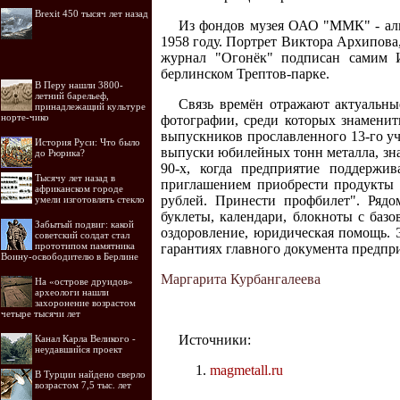
Brexit 450 тысяч лет назад
Из фондов музея ОАО "ММК" - аль
1958 году. Портрет Виктора Архипова,
журнал "Огонёк" подписан самим 
берлинском Трептов-парке.
В Перу нашли 3800-
летний барельеф,
Связь времён отражают актуальны
принадлежащий культуре
норте-чико
фотографии, среди которых знаменит
выпускников прославленного 13-го уч
История Руси: Что было
выпуски юбилейных тонн металла, зна
до Рюрика?
90-х, когда предприятие поддержи
Тысячу лет назад в
приглашением приобрести продукты п
африканском городе
рублей. Принести профбилет". Рядо
умели изготовлять стекло
буклеты, календари, блокноты с базо
Забытый подвиг: какой
оздоровление, юридическая помощь. 
советский солдат стал
прототипом памятника
гарантиях главного документа предпри
Воину-освободителю в Берлине
Маргарита Курбангалеева
На «острове друидов»
археологи нашли
захоронение возрастом
четыре тысячи лет
Источники:
Канал Карла Великого -
неудавшийся проект
magmetall.ru
В Турции найдено сверло
возрастом 7,5 тыс. лет