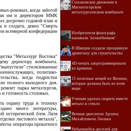
Стахановское движение в
Магнитогорском
вых-роковых, когда заботой
металлургическом комбинате
нная им и директором ММК
ил досрочно годовой план и
 и солдата, девиз "Смерть
ции всемирной конфедерации
Изобретателя фонографа
называли 'волшебником'
В Швеции создали прозрачную
древесину для строительства
щества "Металлург Востока"
ему директору комбината.
4D-печать запрограммировали
 "выпустили" стилизованные
во времени
военнослужащих, политико-
ельства, когда подростки
15 полезных вещей из Японии,
али полного выходного дня.
которые должны быть во всем
ремонт парка металлургов,
мире
 и готовность столовых.
Ученым удалось сварить вместе
ть охрану труда и технику
металл и стекло
здано много литературы,
ой исторический блок Ляля
Вечные двигатели Архипа
тделки листового металла",
Михайловича Люльки
работы оператора прокатного
Небьющийся дисплей для