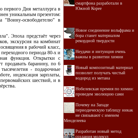
смартфона разработали в
Южной Корее
о первого Дня металлурга в
олнен уникальным презентом:
а "Воину-освободителю" в
Новое соединение вольфрама и
бора станет материалом
а". Эпоха предстаёт через
рекордной твердости
ов, экскурсия на комбинат
освящения в рабочий класс,
Неудачи и интуиция очень
переходного периода 80-х и
важны в развитии химии
ьная функция. Открытки с
т продавать баранину, по 6
Новый композитный материал
 тысячелетия - подарочные
позволит получать чистый
боте, индексация зарплаты,
водород из метана
первомайских шествий, и в
ёрства.
Нобелевская премия по химии:
проведем эволюцию сами
Почему на Западе
периодическую таблицу никак
не связывают с именем
Менделеева
Разработан новый метод
создания молекул