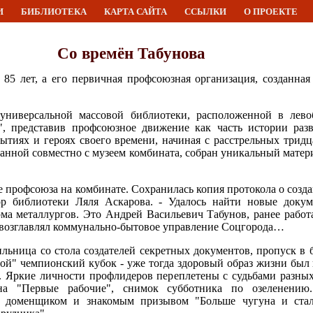
И
БИБЛИОТЕКА
КАРТА САЙТА
ССЫЛКИ
О ПРОЕКТЕ
Со времён Табунова
5 лет, а его первичная профсоюзная организация, созданная
 универсальной массовой библиотеки, расположенной в лев
", представив профсоюзное движение как часть истории раз
бытиях и героях своего времени, начиная с расстрельных трид
ланной совместно с музеем комбината, собран уникальный матер
ие профсоюза на комбинате. Сохранилась копия протокола о созд
тор библиотеки Ляля Аскарова. - Удалось найти новые доку
ома металлургов. Это Андрей Васильевич Табунов, ранее рабо
возглавлял коммунально-бытовое управление Соцгорода…
льница со стола создателей секретных документов, пропуск в 
той" чемпионский кубок - уже тогда здоровый образ жизни был 
. Яркие личности профлидеров переплетены с судьбами разных
ина "Первые рабочие", снимок субботника по озеленению
 доменщиком и знакомым призывом "Больше чугуна и стал