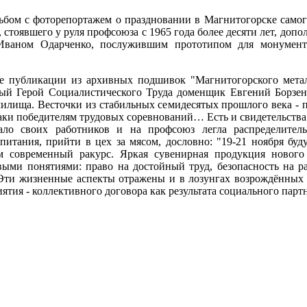
бом с фоторепортажем о праздновании в Магнитогорске самог
 стоявшего у руля профсоюза с 1965 года более десяти лет, доп
Иваном Одарченко, послужившим прототипом для монумент
е публикации из архивных подшивок "Магнитогорского металл
ый Герой Социалистического Труда доменщик Евгений Борзенк
илища. Весточки из стабильных семидесятых прошлого века - п
ки победителям трудовых соревнований… Есть и свидетельства 
вало своих работников и на профсоюз легла распределител
итания, прийти в цех за мясом, дословно: "19-21 ноября буду
м современный ракурс. Яркая сувенирная продукция нового
выми понятиями: право на достойный труд, безопасность на ра
Эти жизненные аспекты отражены и в лозунгах возрождённых 
ятия - коллективного договора как результата социального партн