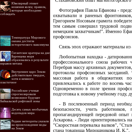
"Стахановский опыт магнитогорского 
Ювелирный этикет
ношения колец: правила,
Фотография Павла Ефанова - предс
которые необходимо
соблюдать
охватывали и раненых фронтовиков
Григорием Носовым грамота победите
тем самым совершил трудовой подвиг
немецким захватчикам!". Именно Ефа
профсоюзов.
Температура Мирового
океана достигла
исторического максимума
Связь эпох отражают материалы из
Гигантские кратеры на дне
Любопытная находка - датированн
Баренцева моря
образовались в результате
профессионального союза рабочих 
взрывов метана
Перебрав массу архивных документов
Внутреннее ядро Земли
протоколы профсоюзных заседаний. 
действительно твердое,
массовая работа в общежитиях пос
хотя и немного
пластичное
привлекались к работе по восемь ча
Одновременно в поле зрения профсо
Российские ученые
подготовка к новому учебному году, д
спрогнозировали
возможное будущее
Байкальской рифтовой зоны
- В послевоенный период необход
безопасности, учить работников
Десять самых необычных
водопадов мира
пропагандирующей передовой опыт на
Аскарова. - Люди ориентировались н
Редкие метеориты указали
"Скоростная перевалка валков", "Ста
на происхождение воды
на Земле
стана товарища Мирошникова И. К.".