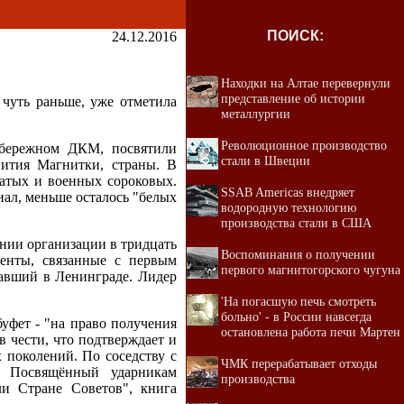
ПОИСК:
24.12.2016
Находки на Алтае перевернули
представление об истории
 чуть раньше, уже отметила
металлургии
Революционное производство
обережном ДКМ, посвятили
стали в Швеции
вития Магнитки, страны. В
цатых и военных сороковых.
SSAB Americas внедряет
иал, меньше осталось "белых
водородную технологию
производства стали в США
ании организации в тридцать
Воспоминания о получении
менты, связанные с первым
первого магнитогорского чугуна
тавший в Ленинграде. Лидер
'На погасшую печь смотреть
больно' - в России навсегда
буфет - "на право получения
остановлена работа печи Мартен
в чести, что подтверждает и
 поколений. По соседству с
ЧМК перерабатывает отходы
. Посвящённый ударникам
производства
и Стране Советов", книга