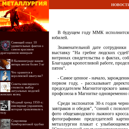
НОВОСТ
В будущем году ММК исполнится 8
юбилей.
Сияющий опал: 10
удивительных фактов о
Знаменательной дате сотрудники
самом красивом
выставку "На гребне людских судеб
драгоценном минерале
витринах свидетельства о фактах, со
В Калининграде нашли
Благодаря кропотливой работе, проде
янтарь весом более 3 кг
пятен".
Что хранится в
королевской шкатулке?
- Самое ценное - начало, зарожден
первом году, - рассказывает дирек
Советы ювелирного
стилиста: выбор
председателем Магнитогорского завк
актуальных моделей
профсоюза в Магнитке одновременно 
женских колец
Модный тренд 1950-х:
Среди экспонатов 30-х годов черни
ювелирные украшения,
завтраков и обедов", "синий с позоло
которые приклеивали к
телу
фото общезаводского лыжного кросса
фотографиями председателей карт
Сокровища
металлургии плакат с улыбающимся
Кимберлитовой трубки