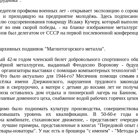
рудника".
едателя профкома военных лет - открывает экспозицию о сороко
, и приходящую на предприятие молодёжь. Здесь подписа
лю соцсоревнования товарищу Исааку Кучеру, который выполн
 во имя скорой победы, - на бланке изображение металлурга
нов был делегатом от СССР на первой послевоенной конферен
 архивных подшивок "Магнитогорского металла".
ый 42-м годом членский билет добровольного спортивного об
чёрной металлургии, выданный Феодосию Воронову - будущ
, организаторы выставки с помощью компьютерных технологий
Что было актуально для 1944-го? Месячник помощи семьям 
ёлка имени Дзержинского, нарушения трудового законодат
сов и сверхурочно, а матери с детьми до восьми лет не получ
юза оставались дом отдыха и пионерский лагерь на Банном, 
ушевые доменного цеха, снабжение водой рабочих горячих цехов
имо было поднимать культуру производства, совершенствова
, повышать уровень их квалификации. В 50-60-е годы и
 комбинате, стахановское движение, - представляет очередн
а лучшие примеры, представленные в книгах "Передовой опыт о
левары-новаторы". У нас есть и брошюра "с именем" - "Методы 