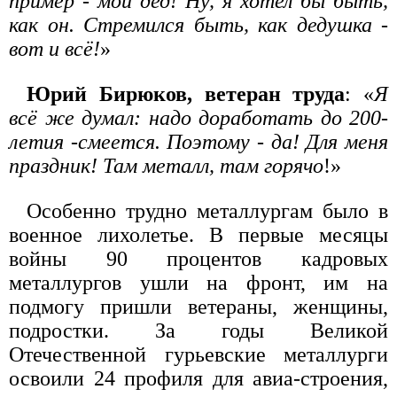
пример - мой дед! Ну, я хотел бы быть,
как он. Стремился быть, как дедушка -
вот и всё!
»
Юрий Бирюков, ветеран труда
: «
Я
всё же думал: надо доработать до 200-
летия -смеется. Поэтому - да! Для меня
праздник! Там металл, там горячо
!»
Особенно трудно металлургам было в
военное лихолетье. В первые месяцы
войны 90 процентов кадровых
металлургов ушли на фронт, им на
подмогу пришли ветераны, женщины,
подростки. За годы Великой
Отечественной гурьевские металлурги
освоили 24 профиля для авиа-строения,