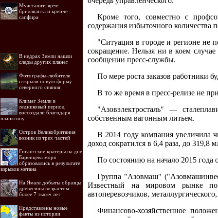
очередь управленческого.
Муассанит: ярче
бриллианта и крепче
Кроме того, совместно с профсо
сапфира
содержания избыточного количества п
"Ситуация в городе и регионе не п
сокращение. Нельзя ни в коем случае
В недрах Земли нашли
сообщении пресс-службы.
следы других планет
По мере роста заказов работники бу
Фотографы-любители
открыли новую форму
северного сияния
В то же время в пресс-релизе не п
Климат Земли в
ледниковый период
"Азовэлектросталь" — сталеплав
воссоздали благодаря
собственным вагонным литьем.
планктону
Остров Великобритания
В 2014 году компания увеличила ч
возник из трех частей
доход сократился в 6,4 раза, до 319,8 м
Гигантские кратеры на дне
Баренцева моря
По состоянию на начало 2015 года с
образовались в результате
взрывов метана
Группа "Азовмаш" ("Азовмашинве
На Ямале добыты образцы
Известный на мировом рынке пос
древесины возрастом
автоперевозчиков, металлургического
более 7 тысяч лет
Представлены новые
Финансово-хозяйственное положе
факты из истории