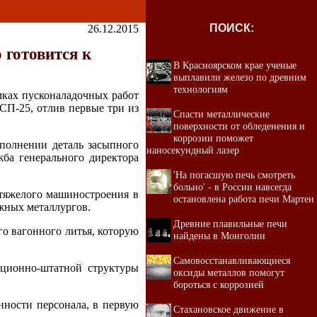
ПОИСК:
26.12.2015
 готовится к
В Красноярском крае ученые
выплавили железо по древним
технологиям
мках пусконаладочных работ
СП-25, отлив первые три из
Спасти металлические
поверхности от обледенения и
коррозии поможет
сполнении деталь засыпного
наносекундный лазер
жба генерального директора
'На погасшую печь смотреть
больно' - в России навсегда
 тяжелого машиностроения в
остановлена работа печи Мартен
жных металлургов.
Древние плавильные печи
о вагонного литья, которую
найдены в Монголии
Самовосстанавливающиеся
зационно-штатной структуры
оксиды металлов помогут
бороться с коррозией
нности персонала, в первую
Стахановское движение в