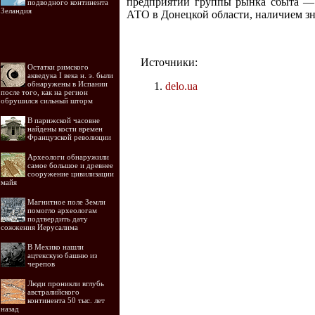
предприятий группы рынка сбыта — 
подводного континента
Зеландия
АТО в Донецкой области, наличием зн
Источники:
Остатки римского
акведука I века н. э. были
обнаружены в Испании
delo.ua
после того, как на регион
обрушился сильный шторм
В парижской часовне
найдены кости времен
Французской революции
Археологи обнаружили
самое большое и древнее
сооружение цивилизации
майя
Магнитное поле Земли
помогло археологам
подтвердить дату
сожжения Иерусалима
В Мехико нашли
ацтекскую башню из
черепов
Люди проникли вглубь
австралийского
континента 50 тыс. лет
назад