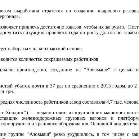
юзом выработана стратегия по созданию кадрового резерва
ерсонала.
озволяет привлечь достаточно заказов, чтобы их загрузить. П
 допустить ситуацию прошлого года по росту долгов по зарабо
дут набираться на контрактной основе.
риводится количество сокращаемых работников.
ильное производство, созданное на "Азовмаше" с целью об
истый убыток почти в 37 раз по сравнению с 2013 годом, до 2 
лн грн.
редняя численность работников завод составляла 4,7 тыс. челове
ст Холдинг") — недавно один из крупнейших машиностроите
тавщик железнодорожных грузовых вагонов и платформ, 
, горнорудного и кранового оборудования. Основной вид деятел
ние группы "Азовмаш" резко ухудшилось, в том числе с за