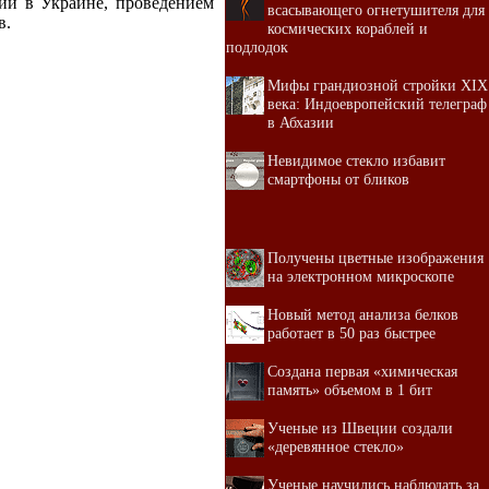
ии в Украине, проведением
всасывающего огнетушителя для
в.
космических кораблей и
подлодок
Мифы грандиозной стройки XIX
века: Индоевропейский телеграф
в Абхазии
Невидимое стекло избавит
смартфоны от бликов
Получены цветные изображения
на электронном микроскопе
Новый метод анализа белков
работает в 50 раз быстрее
Создана первая «химическая
память» объемом в 1 бит
Ученые из Швеции создали
«деревянное стекло»
Ученые научились наблюдать за