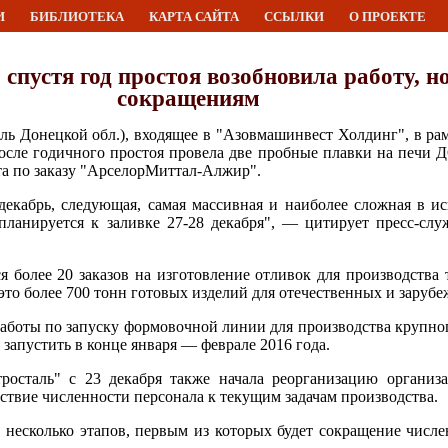
И
БИБЛИОТЕКА
КАРТА САЙТА
ССЫЛКИ
О ПРОЕКТЕ
 спустя год простоя возобновила работу, но
сокращениям
ь Донецкой обл.), входящее в "Азовмашинвест Холдинг", в ра
осле годичного простоя провела две пробные плавки на печи Д
та по заказу "АрселорМиттал-Алжир".
декабрь, следующая, самая массивная и наиболее сложная в и
планируется к заливке 27-28 декабря", — цитирует пресс-слу
ся более 20 заказов на изготовление отливок для производства
то более 700 тонн готовых изделий для отечественных и зарубе
боты по запуску формовочной линии для производства крупног
запустить в конце января — феврале 2016 года.
ктросталь" с 23 декабря также начала реорганизацию органи
ствие численности персонала к текущим задачам производства.
в несколько этапов, первым из которых будет сокращение числе