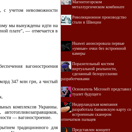
Магнитогорском
металлургическом комбинате
, с учетом невозможности
Революционное производство
стали в Швеции
оэтому мы вынуждены идти на
тной плате", — отмечается в
Huawei анонсировала первые
«умные» очки без встроенной
камеры
Поразительный костюм
еспечения вагоностроения
виртуальной реальности,
сделанный белорусскими
разработчиками
млрд 347 млн грн, а чистый
Основатель Microsoft представил
туалет будущего
к.
Нидерландская компания
льных комплексов Украины.
разработала банковскую карту со
автотопливозаправщиков,
встроенным сканером
ьности — вагоностроение.
отпечатков пальцев
крытием традиционного для
Представлен концепт