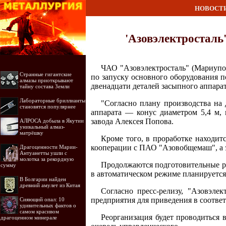
НОВОСТ
'Азовэлектросталь'
ЧАО "Азовэлектросталь" (Мариупол
Странные гигантские
по запуску основного оборудования п
алмазы приоткрывают
двенадцати деталей засыпного аппара
тайну состава Земли
Лабораторные бриллианты
"Согласно плану производства на 
становятся популярнее
аппарата — конус диаметром 5,4 м, 
завода Алексея Попова.
АЛРОСА добыла в Якутии
уникальный алмаз-
матрёшку
Кроме того, в проработке находит
кооперации с ПАО "Азовобщемаш", а э
Драгоценности Марии-
Антуанетты ушли с
молотка за рекордную
Продолжаются подготовительные ра
сумму
в автоматическом режиме планируется 
В Болгарии найден
древний амулет из Китая
Согласно пресс-релизу, "Азовэле
предприятия для приведения в соответ
Сияющий опал: 10
удивительных фактов о
самом красивом
Реорганизация будет проводиться 
драгоценном минерале