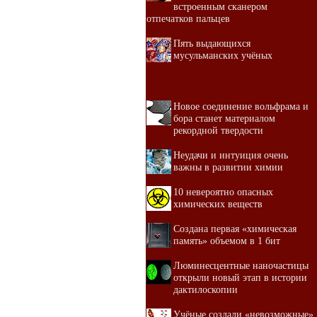
встроенным сканером
отпечатков пальцев
Пять выдающихся
мусульманских учёных
Новое соединение вольфрама и
бора станет материалом
рекордной твердости
Неудачи и интуиция очень
важны в развитии химии
10 невероятно опасных
химических веществ
Создана первая «химическая
память» объемом в 1 бит
Люминесцентные наночастицы
открыли новый этап в истории
дактилоскопии
Учёные создали «невозможные»