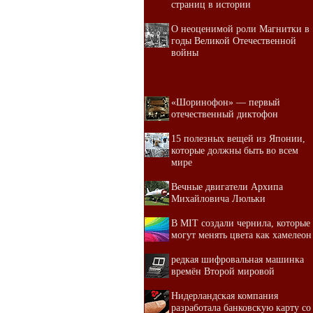
страниц в истории
О неоценимой роли Магнитки в
годы Великой Отечественной
войны
«Шоринофон» — первый
отечественный диктофон
15 полезных вещей из Японии,
которые должны быть во всем
мире
Вечные двигатели Архипа
Михайловича Люльки
В MIT создали чернила, которые
могут менять цвета как хамелеон
редкая шифровальная машинка
времён Второй мировой
Нидерландская компания
разработала банковскую карту со