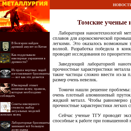
НОВОСТ
Томские ученые 
Лаборатория нанонтехнологий мет
сплавов для аэрокосмической промыш
легкими. Это оказалось возможным з
В Болгарии найден
древний амулет из Китая
волной. Разработка победила в ко
проводят исследования по приоритет
Как подделывали
ювелирные украшения в
древности?
Заведующий лабораторией наноте
прочностные характеристики металла 
Из праха мертвых людей
изготавливают бриллианты
такие частицы сложно ввести из-за 
— вот как это делается
размер очень невелик.
Ювелирный этикет
ношения колец: правила,
Томичи нашли решение проблемы: 
которые необходимо
очень плотный алюминиевый пруток 
соблюдать
жидкий металл. Чтобы равномерно р
Советы ювелирного
прочностные характеристики легких с
стилиста: выбор
актуальных моделей
женских колец
Сейчас ученые ТГУ проводят экс
способные к работе при повышенной н
Лабораторные бриллианты
занимают всё большую
долю рынка