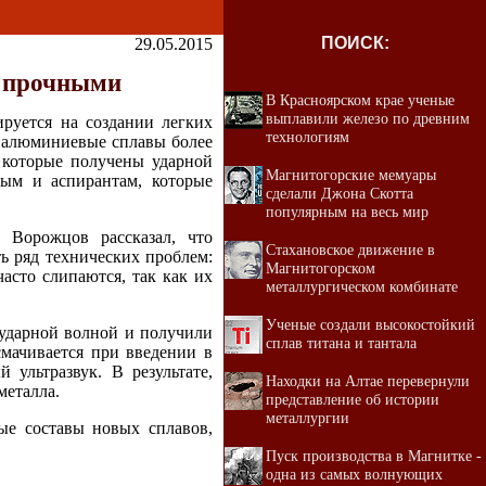
ПОИСК:
29.05.2015
е прочными
В Красноярском крае ученые
выплавили железо по древним
ируется на создании легких
технологиям
ь алюминиевые сплавы более
 которые получены ударной
Магнитогорские мемуары
ным и аспирантам, которые
сделали Джона Скотта
популярным на весь мир
 Ворожцов рассказал, что
Стахановское движение в
ь ряд технических проблем:
Магнитогорском
асто слипаются, так как их
металлургическом комбинате
Ученые создали высокостойкий
 ударной волной и получили
сплав титана и тантала
мачивается при введении в
ультразвук. В результате,
Находки на Алтае перевернули
металла.
представление об истории
металлургии
ые составы новых сплавов,
Пуск производства в Магнитке -
одна из самых волнующих