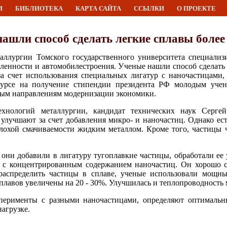
И
БИБЛИОТЕКА
КАРТА САЙТА
ССЫЛКИ
О ПРОЕКТЕ
нашли способ сделать легкие сплавы боле
аллургии Томского государственного университета специализ
ленности и автомобилестроения. Ученые нашли способ сделат
а счет использования специальных лигатур с наночастицами,
нкурсе на получение стипендии президента РФ молодым уче
ным направлениям модернизации экономики.
хнологий металлургии, кандидат технических наук Сергей
улучшают за счет добавления микро- и наночастиц. Однако ест
плохой смачиваемости жидким металлом. Кроме того, частицы ч
они добавили в лигатуру тугоплавкие частицы, обработали ее
с концентрированным содержанием наночастиц. Он хорошо с
аспределить частицы в сплаве, ученые использовали мощный 
плавов увеличены на 20 - 30%. Улучшилась и теплопроводность 
перименты с разными наночастицами, определяют оптимальн
агрузке.