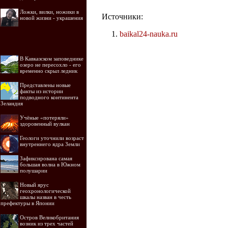
Ложки, вилки, ножики в
Источники:
новой жизни - украшения
baikal24-nauka.ru
В Кавказском заповеднике
озеро не пересохло - его
временно скрыл ледник
Представлены новые
факты из истории
подводного континента
Зеландия
Учёные «потеряли»
здоровенный вулкан
Геологи уточнили возраст
внутреннего ядра Земли
Зафиксирована самая
большая волна в Южном
полушарии
Новый ярус
геохронологической
шкалы назван в честь
префектуры в Японии
Остров Великобритания
возник из трех частей