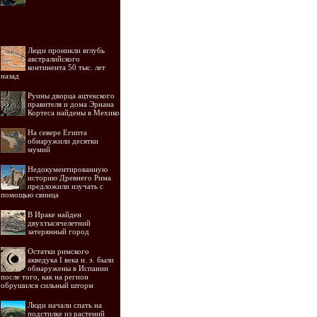
Люди проникли вглубь
австралийского
континента 50 тыс. лет
назад
Руины дворца ацтекского
правителя и дома Эрнана
Кортеса найдены в Мехико
На севере Египта
обнаружили десятки
мумий
Недокументированную
историю Древнего Рима
предложили изучать с
помощью свинца
В Ираке найден
двухтысячелетний
затерянный город
Остатки римского
акведука I века н. э. были
обнаружены в Испании
после того, как на регион
обрушился сильный шторм
Люди начали спать на
подстилке из растений