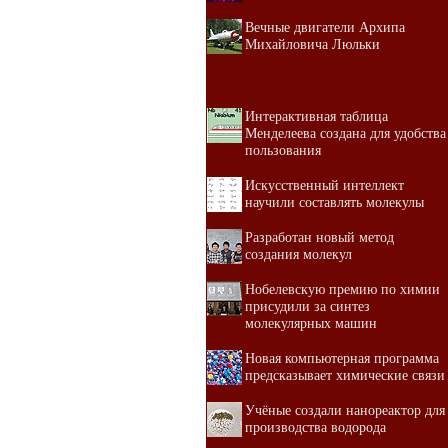
Вечные двигатели Архипа
Михайловича Люльки
Интерактивная таблица
Менделеева создана для удобства
пользования
Искусственный интеллект
научили составлять молекулы
Разработан новый метод
создания молекул
Нобелевскую премию по химии
присудили за синтез
молекулярных машин
Новая компьютерная программа
предсказывает химические связи
Учёные создали нанореактор для
производства водорода