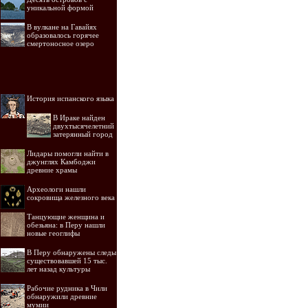
уникальной формой
В вулкане на Гавайях
образовалось горячее
смертоносное озеро
История испанского языка
В Ираке найден
двухтысячелетний
затерянный город
Лидары помогли найти в
джунглях Камбоджи
древние храмы
Археологи нашли
сокровища железного века
Танцующие женщина и
обезьяна: в Перу нашли
новые геоглифы
В Перу обнаружены следы
существовавшей 15 тыс.
лет назад культуры
Рабочие рудника в Чили
обнаружили древние
мумии