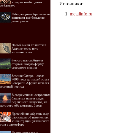
которые необходимо
Источники:
соблюдать
metalinfo.ru
Лабораторные бриллианты
занимают всё большую
долю рынка
Новый океан появится в
Африке через пять
миллионов лет
Фотографы-любители
открыли новую форму
северного сияния
Зелёная Сахара - около
7000 года до нашей эры в
Северной Африке начался
влажный период
В современных островных
базальтах нашли следы
первичного вещества, из
которого образовалась Земля
Древнейшие образцы льда
рассказали об изменениях
концентрации углекислого
газа в атмосфере
Десять островов c