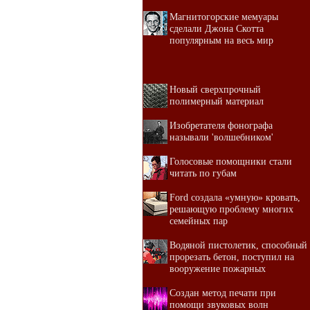
Магнитогорские мемуары
сделали Джона Скотта
популярным на весь мир
Новый сверхпрочный
полимерный материал
Изобретателя фонографа
называли 'волшебником'
Голосовые помощники стали
читать по губам
Ford создала «умную» кровать,
решающую проблему многих
семейных пар
Водяной пистолетик, способный
прорезать бетон, поступил на
вооружение пожарных
Создан метод печати при
помощи звуковых волн