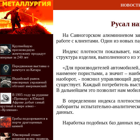
НОВОСТ
Русал н
На Саяногорском алюминиевом заво
работе с клиентами. Один из новых п
Крупнейшую
пресноводную
Индекс плотности показывает, нас
жемчужину продадут
структура изделия, выполненного из э
впервые за 240 лет
Передвижная выставка о
«Для производителей автомобилей,
жемчуге из Катара
наименее пористыми, а значит – наиб
наоборот, - пояснил управляющий ди
Индийский рынок
ювелирных украшений
существует. Каждый потребитель выст
обгонит американский
В дальнейшем это позволит нам мобиль
В 1905 году на руднике
«Премьер» в Южной
В определении индекса плотности
Африке добыт самый
лаборанты испытательно-аналитическ
крупный в мире алмаз -
«Куллинан»
данных.
Грибы подозреваются в
Наработка подобных баз данных вед
порче драгоценных
камней
Ювелирный этикет
ношения колец: правила,