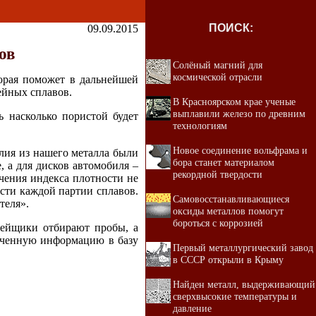
ПОИСК:
09.09.2015
ов
Солёный магний для
космической отрасли
торая поможет в дальнейшей
ейных сплавов.
В Красноярском крае ученые
выплавили железо по древним
ь насколько пористой будет
технологиям
Новое соединение вольфрама и
лия из нашего металла были
бора станет материалом
, а для дисков автомобиля –
рекордной твердости
чения индекса плотности не
сти каждой партии сплавов.
Самовосстанавливающиеся
теля».
оксиды металлов помогут
бороться с коррозией
тейщики отбирают пробы, а
ученную информацию в базу
Первый металлургический завод
в СССР открыли в Крыму
Найден металл, выдерживающий
сверхвысокие температуры и
давление