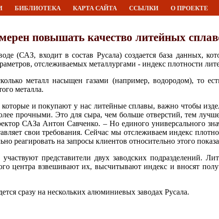
И
БИБЛИОТЕКА
КАРТА САЙТА
ССЫЛКИ
О ПРОЕКТЕ
амерен повышать качество литейных сплав
де (САЗ, входит в состав Русала) создается база данных, ко
араметров, отслеживаемых металлургами - индекс плотности лит
колько металл насыщен газами (например, водородом), то ест
того металла.
 которые и покупают у нас литейные сплавы, важно чтобы изде
олее прочными. Это для сыра, чем больше отверстий, тем лучше
ректор САЗа Антон Савченко. – Но единого универсального зна
авляет свои требования. Сейчас мы отслеживаем индекс плотно
но реагировать на запросы клиентов относительно этого показа
 участвуют представители двух заводских подразделений. Ли
ого центра взвешивают их, высчитывают индекс и вносят пол
ется сразу на нескольких алюминиевых заводах Русала.