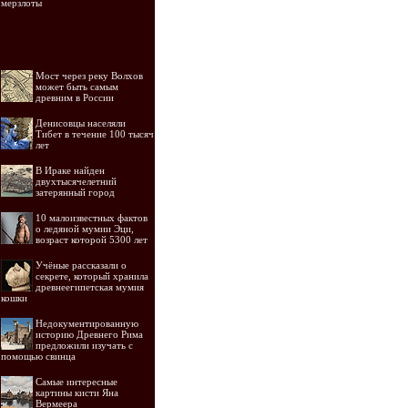
мерзлоты
Мост через реку Волхов
может быть самым
древним в России
Денисовцы населяли
Тибет в течение 100 тысяч
лет
В Ираке найден
двухтысячелетний
затерянный город
10 малоизвестных фактов
о ледяной мумии Эци,
возраст которой 5300 лет
Учёные рассказали о
секрете, который хранила
древнеегипетская мумия
кошки
Недокументированную
историю Древнего Рима
предложили изучать с
помощью свинца
Самые интересные
картины кисти Яна
Вермеера