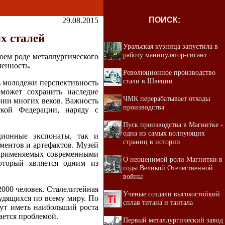
ПОИСК:
29.08.2015
х сталей
Уральская кузница запустила в
работу манипулятор-гигант
оем роде металлургического
енность.
Революционное производство
стали в Швеции
ь молодежи перспективность
может сохранить наследие
ЧМК перерабатывает отходы
нии многих веков. Важность
производства
ской Федерации, наряду с
Пуск производства в Магнитке -
одна из самых волнующих
ционные экспонаты, так и
страниц в истории
ументов и артефактов. Музей
 применяемых современными
О неоценимой роли Магнитки в
оторый является одним из
годы Великой Отечественной
войны
2000 человек. Сталелитейная
Ученые создали высокостойкий
удящихся по всему миру. По
сплав титана и тантала
дут иметь наибольший роста
ается проблемой.
Первый металлургический завод