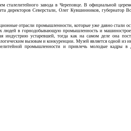
ием сталелитейного завода в Череповце. В официальной цере
ета директоров Северстали, Олег Кувшинников, губернатор В
иционные отрасли промышленности, которые уже давно стали о
ых людей в горнодобывающую промышленность и машинострое
тая индустрию устаревшей, тогда как на самом деле она пост
ологическим вызовам и конкуренции. Музей является одной из 
алелитейной промышленности и привлечь молодые кадры в