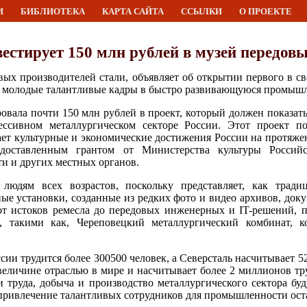
И
БИБЛИОТЕКА
КАРТА САЙТА
ССЫЛКИ
О ПРОЕКТЕ
естирует 150 млн рублей в музей передовы
вых производителей стали, объявляет об открытии первого в св
чь молодые талантливые кадры в быстро развивающуюся промышл
овала почти 150 млн рублей в проект, который должен показат
ссивном металлургическом секторе России. Этот проект по
ет культурные и экономические достижения России на протяже
едоставленным грантом от Министерства культуры Россий
ти и других местных органов.
людям всех возрастов, поскольку представляет, как тради
ые установки, созданные из редких фото и видео архивов, док
от истоков ремесла до передовых инженерных и IT-решений,
 такими как, Череповецкий металлургический комбинат, к
сии трудится более 300500 человек, а Северсталь насчитывает 5
величине отраслью в мире и насчитывает более 2 миллионов тр
труда, добыча и производство металлургического сектора бу
у привлечение талантливых сотрудников для промышленности ост