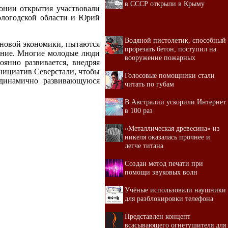
в СССР открыли в Крыму
монии открытия участвовали
ологодской области и Юрий
Водяной пистолетик, способный
сновой экономики, пытаются
прорезать бетон, поступил на
ние. Многие молодые люди
вооружение пожарных
оянно развивается, внедряя
инициатив Северстали, чтобы
Голосовые помощники стали
 динамично развивающуюся
читать по губам
В Австралии ускорили Интернет
в 100 раз
«Металлическая древесина» из
никеля оказалась прочнее и
легче титана
Создан метод печати при
помощи звуковых волн
Учёные использовали наушники
для разблокировки телефона
Представлен концепт
всасывающего огнетушителя для