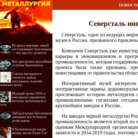
НОВОСТ
Северсталь инв
Северсталь, один из ведущих миро
музея в России, призванного привле
Из праха мертвых людей
изготавливают бриллианты
Компания Северсталь уже инвестир
— вот как это делается
карьеры в инновационном и прогре
промышленности, которая поддержива
Как зародились редчайшие
голубые бриллианты
проекта была также признана, пр
инвестициями от правительства облас
Советы ювелирного
стилиста: выбор
актуальных моделей
Интерактивный музей интересен 
женских колец
интерактивные экраны, аудиовизуальн
Модный тренд 1950-х:
прослеживает историю металлургии 
ювелирные украшения,
промышленными гигантами сегодня,
которые приклеивали к
телу
крупнейших заводов в России.
Лабораторные бриллианты
На заводах черной металлургии Рос
занимают всё большую
долю рынка
промышленность является второй по 
оценкам Международной организации 
В Калининграде нашли
занятости в 2014-2019 годах, поэтом
янтарь весом более 3 кг