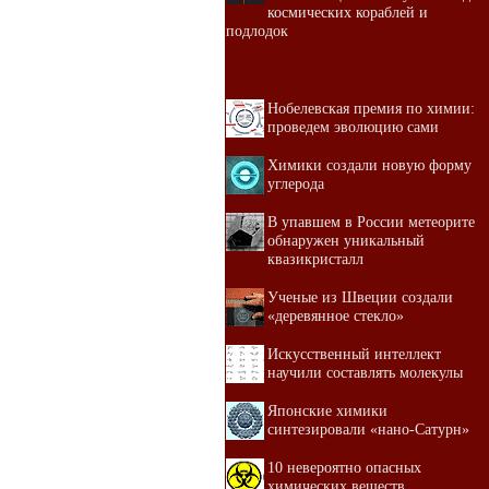
космических кораблей и
подлодок
Нобелевская премия по химии:
проведем эволюцию сами
Химики создали новую форму
углерода
В упавшем в России метеорите
обнаружен уникальный
квазикристалл
Ученые из Швеции создали
«деревянное стекло»
Искусственный интеллект
научили составлять молекулы
Японские химики
синтезировали «нано-Сатурн»
10 невероятно опасных
химических веществ