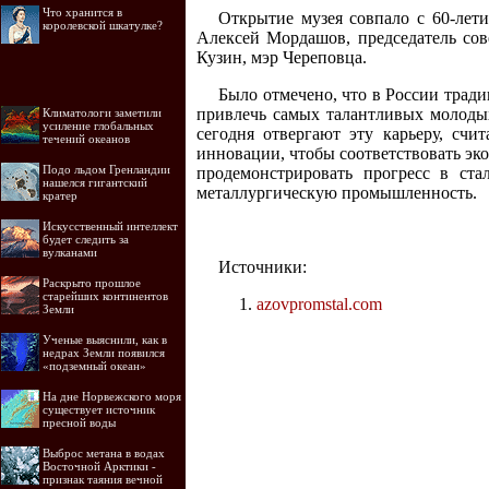
Что хранится в
Открытие музея совпало с 60-лет
королевской шкатулке?
Алексей Мордашов, председатель сов
Кузин, мэр Череповца.
Было отмечено, что в России трад
привлечь самых талантливых молод
Климатологи заметили
усиление глобальных
сегодня отвергают эту карьеру, счи
течений океанов
инновации, чтобы соответствовать эк
Подо льдом Гренландии
продемонстрировать прогресс в ст
нашелся гигантский
металлургическую промышленность.
кратер
Искусственный интеллект
будет следить за
вулканами
Источники:
Раскрыто прошлое
старейших континентов
azovpromstal.com
Земли
Ученые выяснили, как в
недрах Земли появился
«подземный океан»
На дне Норвежского моря
существует источник
пресной воды
Выброс метана в водах
Восточной Арктики -
признак таяния вечной