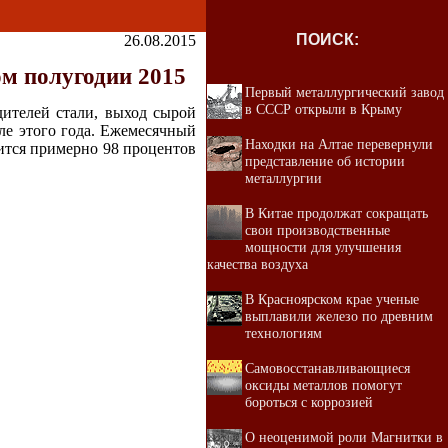
ПОИСК:
26.08.2015
ом полугодии 2015
Первый металлургический завод
в СССР открыли в Крыму
ителей стали, выход сырой
ле этого года. Ежемесячный
Находки на Алтае перевернули
дится примерно 98 процентов
представление об истории
металлургии
В Китае продолжат сокращать
свои производственные
мощности для улучшения
качества воздуха
В Красноярском крае ученые
выплавили железо по древним
технологиям
Самовосстанавливающиеся
оксиды металлов помогут
бороться с коррозией
О неоценимой роли Магнитки в