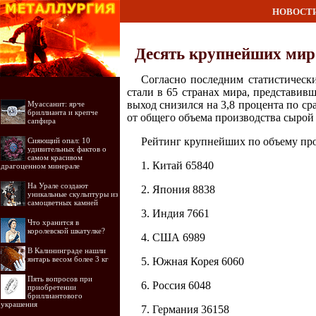
НОВОСТ
Десять крупнейших миро
Согласно последним статистическ
стали в 65 странах мира, представи
выход снизился на 3,8 процента по с
Муассанит: ярче
бриллианта и крепче
от общего объема производства сырой 
сапфира
Рейтинг крупнейших по объему прои
Сияющий опал: 10
удивительных фактов о
самом красивом
1. Китай 65840
драгоценном минерале
На Урале создают
2. Япония 8838
уникальные скульптуры из
самоцветных камней
3. Индия 7661
Что хранится в
королевской шкатулке?
4. США 6989
В Калининграде нашли
янтарь весом более 3 кг
5. Южная Корея 6060
Пять вопросов при
6. Россия 6048
приобретении
бриллиантового
украшения
7. Германия 36158