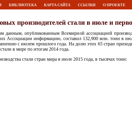
И
БИБЛИОТЕКА
КАРТА САЙТА
ССЫЛКИ
О ПРОЕКТЕ
вых производителей стали в июле и перв
им данным, опубликованным Всемирной ассоциацией производ
вших Ассоциации информацию, составил 132,900 млн. тонн в ию
равнению с июлем прошлого года. На долю этих 65 стран прихо
стали в мире по итогам 2014 года.
зводства стали стран мира в июле 2015 года, в тысячах тонн: