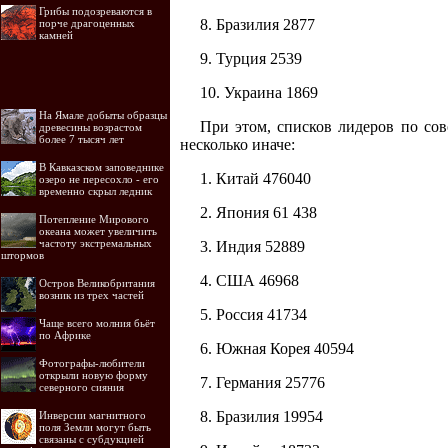
Грибы подозреваются в
8. Бразилия 2877
порче драгоценных
камней
9. Турция 2539
10. Украина 1869
На Ямале добыты образцы
При этом, списков лидеров по сов
древесины возрастом
более 7 тысяч лет
несколько иначе:
В Кавказском заповеднике
1. Китай 476040
озеро не пересохло - его
временно скрыл ледник
2. Япония 61 438
Потепление Мирового
океана может увеличить
частоту экстремальных
3. Индия 52889
штормов
4. США 46968
Остров Великобритания
возник из трех частей
5. Россия 41734
Чаще всего молния бьёт
по Африке
6. Южная Корея 40594
Фотографы-любители
открыли новую форму
7. Германия 25776
северного сияния
8. Бразилия 19954
Инверсии магнитного
поля Земли могут быть
связаны с субдукцией