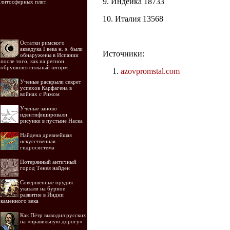
9. Индейка 18733
литосферных плит
10. Италия 13568
Остатки римского
акведука I века н. э. были
Источники:
обнаружены в Испании
после того, как на регион
обрушился сильный шторм
azovpromstal.com
Ученые раскрыли секрет
успехов Карфагена в
войнах с Римом
Ученые заново
идентифицировали
рисунки в пустыне Наска
Найдена древнейшая
искусственная
гидросистема
Потерянный античный
город Тенея найден
Совершенные орудия
указали на бурное
развитие в Индии
каменного века
Как Пётр выводил русских
на «правильную дорогу»