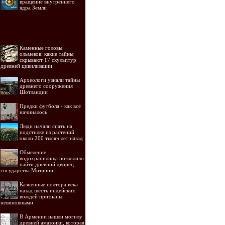
вращение внутреннего
ядра Земли
Каменные головы
ольмеков: какие тайны
скрывают 17 скульптур
древней цивилизации
Археологи узнали тайны
древнего сооружения
Шотландии
Предки футбола - как всё
начиналось
Люди начали спать на
подстилке из растений
около 200 тысяч лет назад
Обмеление
водохранилища позволило
найти древний дворец
государства Митанни
Казненные полтора века
назад шесть индейских
вождей признаны
невиновными
В Армении нашли могилу
древней амазонки, которая