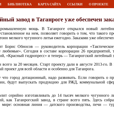
И
БИБЛИОТЕКА
КАРТА САЙТА
ССЫЛКИ
О ПРОЕКТЕ
ный завод в Таганроге уже обеспечен зак
 промышленную мощь. В Таганроге открылся новый литейн
становленное на нем, позволяет говорить о том, что такого п
 тонн мелкого чугунного литья ежегодно. Заказами уже обеспечен
ит Борис Обносов — руководитель корпорации «Тактическое
е любимые». Сегодня в составе корпорации 26 предприятий, 
ий, «Красный гидропресс» и теперь — Таганрогский литейный з
всего за 20 месяцев. Старт проекту дали в августе 2013-го. 
й проект для всей области и особенно для Таганрога.
 что город дотационный, надо развивать. Если говорить о пр
ии, будут выпускать продукцию для РЖД, коммунальной сфе
лит серийно изготавливать до 14 тысяч мелкого чугунного л
, как Таганрогский завод, в стране всего пять. Здесь собр
 в мире: основная линия — датского производства, печи — ту