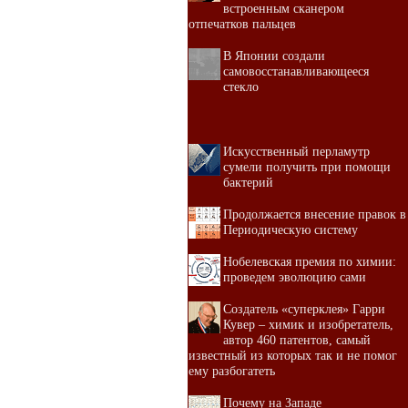
встроенным сканером
отпечатков пальцев
В Японии создали
самовосстанавливающееся
стекло
Искусственный перламутр
сумели получить при помощи
бактерий
Продолжается внесение правок в
Периодическую систему
Нобелевская премия по химии:
проведем эволюцию сами
Создатель «суперклея» Гарри
Кувер – химик и изобретатель,
автор 460 патентов, самый
известный из которых так и не помог
ему разбогатеть
Почему на Западе