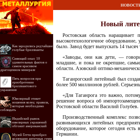
НОВОСТ
Новый литей
Ростовская область наращивает
высокотехнологичное оборудование, у
было. Завод будет выпускать 14 тысяч
Как зародились редчайшие
голубые бриллианты
«Заводы, они как дети, — говор
Сияющий опал: 10
младшие, и пока не окрепшие, самы
удивительных фактов о
самом красивом
области. Азовский оптико-механическ
драгоценном минерале
Таганрогский литейный был создан 
Пять вопросов при
приобретении
более 500 миллионов рублей. Серьезны
бриллиантового
украшения
«Для Таганрога это важно, потому
Ювелирный этикет
решение вопроса об импортозамещен
ношения колец: правила,
Ростовской области Василий Голубев.
которые необходимо
соблюдать
Производственный комплекс позво
Индийский рынок
развивающихся литейных предприятий
ювелирных украшений
обгонит американский
оборудование, которое сегодня есть
Германии.
Музей Гетти приобрел
коллекцию античных гемм