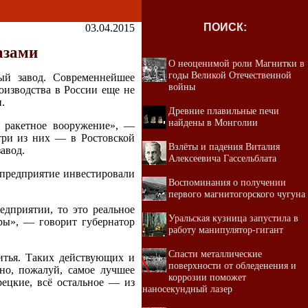
ПОИСК:
03.04.2015
азами
О неоценимой роли Магнитки в
годы Великой Отечественной
ый завод. Современнейшее
войны
роизводства в России еще не
.
Древние плавильные печи
найдены в Монголии
 ракетное вооружение», —
три из них — в Ростовской
Взлёты и падения Виталия
авод.
Алексеевича Гассельблата
В предприятие инвестировали
Воспоминания о получении
первого магнитогорского чугуна
едприятии, то это реальное
Уральская кузница запустила в
ры», — говорит губернатор
работу манипулятор-гигант
Спасти металлические
итья. Таких действующих и
поверхности от обледенения и
ано, пожалуй, самое лучшее
коррозии поможет
рецкие, всё остальное — из
наносекундный лазер