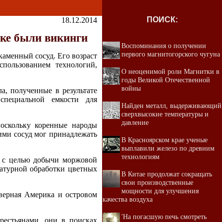
ПОИСК:
18.12.2014
ке были викинги
Воспоминания о получении
первого магнитогорского чугуна
аменный сосуд. Его возраст
спользованием технологий,
О неоценимой роли Магнитки в
годы Великой Отечественной
войны
а, полученные в результате
специальной емкости для
Найден металл, выдерживающий
сверхвысокие температуры и
давление
Поскольку коренные народы
ми сосуд мог принадлежать
В Красноярском крае ученые
выплавили железо по древним
технологиям
, с целью добычи моржовой
ратурной обработки цветных
В Китае продолжат сокращать
свои производственные
мощности для улучшения
верная Америка и островом
качества воздуха
'На погасшую печь смотреть
рестьянами, они в поисках