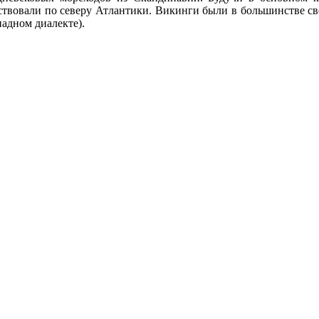
ествовали по северу Атлантики. Викинги были в большинстве с
падном диалекте).