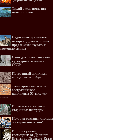
Тихий океан поглотил
пять островов
Недокументированную
историю Древнего Рима
предложили изучать с
помощью свинца
Самиздат - политическое и
культурное явление в
СССР
Потерянный античный
город Тенея найден
Люди проникли вглубь
австралийского
континента 50 тыс. лет
назад
В Ельце восстановили
старинные плитуары
История создания системы
тестирования знаний
История ранней
геометрии: от Древнего
Египта до Древнего Китая