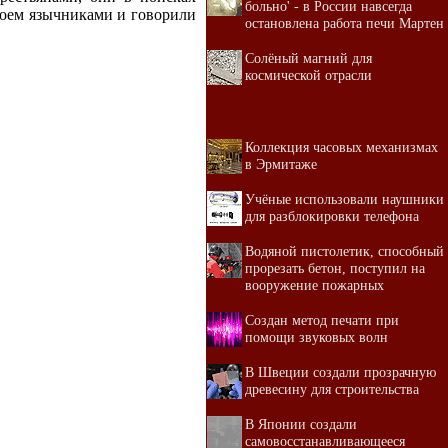
больно' - в России навсегда
воем язычниками и говорили
остановлена работа печи Мартен
Солёный магний для
космической отрасли
Коллекция часовых механизмах
в Эрмитаже
Учёные использовали наушники
для разблокировки телефона
Водяной пистолетик, способный
прорезать бетон, поступил на
вооружение пожарных
Создан метод печати при
помощи звуковых волн
В Швеции создали прозрачную
древесину для строительства
В Японии создали
самовосстанавливающееся