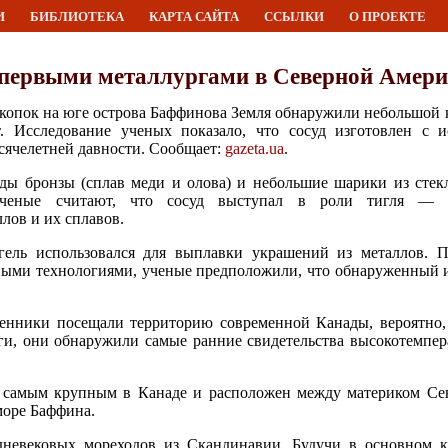
И
БИБЛИОТЕКА
КАРТА САЙТА
ССЫЛКИ
О ПРОЕКТЕ
 первыми металлургами в Северной Амери
скопок на юге острова Баффинова Земля обнаружили небольшой к
. Исследование ученых показало, что сосуд изготовлен с и
сячелетней давности. Сообщает:
gazeta.ua
.
ды бронзы (сплав меди и олова) и небольшие шарики из стекл
 Ученые считают, что сосуд выступал в роли тигля — 
лов и их сплавов.
гель использовался для выплавки украшений из металлов. 
ыми технологиями, ученые предположили, что обнаруженный и
венники посещали территорию современной Канады, вероятно
оги, они обнаружили самые ранние свидетельства высокотемпе
я самым крупным в Канаде и расположен между материком Се
 море Баффина.
дневековых мореходов из Скандинавии. Будучи в основном к