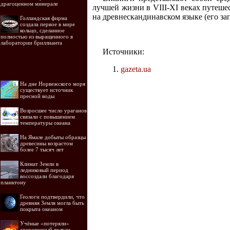
драгоценном минерале
лучшей жизни в VIII-XI веках путеш
на древнескандинавском языке (его за
Голландская фирма
создала первое в мире
кольцо, сделанное
полностью из выращенного в
лаборатории бриллианта
Источники:
gazeta.ua
На дне Норвежского моря
существует источник
пресной воды
Возросшее число ураганов
связали с повышением
температуры океана
На Ямале добыты образцы
древесины возрастом
более 7 тысяч лет
Климат Земли в
ледниковый период
воссоздали благодаря
планктону
Геологи подтвердили, что
древняя Земля могла быть
покрыта океаном
Учёные «потеряли»
здоровенный вулкан