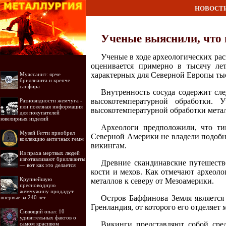
НОВОСТ
Ученые выяснили, что
Ученые в ходе археологических ра
оценивается примерно в тысячу лет
характерных для Северной Европы ты
Муассанит: ярче
бриллианта и крепче
сапфира
Внутренность сосуда содержит сле
высокотемпературной обработки.
Разновидности жемчуга -
или полезная информация
высокотемпературной обработки метал
для покупателей
ювелирных изделий
Археологи предположили, что ти
Музей Гетти приобрел
Северной Америки не владели подобн
коллекцию античных гемм
викингам.
Из праха мертвых людей
изготавливают бриллианты
Древние скандинавские путешест
— вот как это делается
кости и мехов. Как отмечают археол
Крупнейшую
металлов к северу от Мезоамерики.
пресноводную
жемчужину продадут
Остров Баффинова Земля являетс
впервые за 240 лет
Гренландия, от которого его отделяет
Сияющий опал: 10
удивительных фактов о
Викинги представляют собой сре
самом красивом