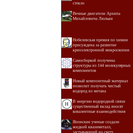
стекло
Вечные двигатели Архипа
Михайловича Люльки
Нобелевская премия по химии
присуждена за развитие
криоэлектронной микроскопии
Самосборкой получены
структуры из 144 молекулярных
компонентов
Новый композитный материал
позволит получать чистый
водород из метана
В энергию водородной связи
существенный вклад вносят
ковалентные взаимодействия
Японские ученые создали
жидкий квазиметалл,
застывающий на свету