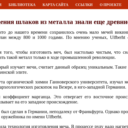
И
БИБЛИОТЕКА
КАРТА САЙТА
ССЫЛКИ
О ПРОЕКТЕ
ения шлаков из металла знали еще древн
 что до нашего времени сохранилось очень мало мечей викин
делан между 800 и 1000 годами. По мнению ученых, Ulfberht 
я того, чтобы изготовить меч, был настолько чистым, что сн
лать такой металл только в ходе промышленной революции.
оторый изучает мечи, считает данный образец уникальным. Таки
ннской элите.
а органической химии Ганноверского университета, изучал меч
я археологических раскопок на Везере, в юго-западной Германии.
 коэффициент марганца. Это отвергает его восточное проис
зывает на его западное происхождение.
ч был сделан в Германии, неподалеку от Франкфурта. Однако пр
 оружейника по имени Ulfberht.
ла технология изготовления меча. В процессе руду надо нагрет