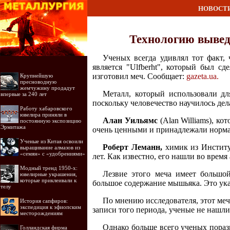
НОВОСТ
Технологию вывед
Ученых всегда удивлял тот факт,
является "Ulfberht", который был с
изготовил меч. Сообщает:
gazeta.ua.
Крупнейшую
пресноводную
жемчужину продадут
Металл, который использовали дл
впервые за 240 лет
поскольку человечество научилось де
Работу хабаровского
ювелира приняли в
Алан Уильямс
(Alan Williams), к
постоянную экспозицию
Эрмитажа
очень ценными и принадлежали норма
Ученые из Китая освоили
Роберт Леманн,
химик из Институт
выращивание алмазов из
«семян» с «удобрениями»
лет. Как известно, его нашли во врем
Модный тренд 1950-х:
Лезвие этого меча имеет большой
ювелирные украшения,
которые приклеивали к
большое содержание мышьяка. Это ука
телу
По мнению исследователя, этот ме
История сапфиров:
экспедиция к эфиопским
записи того периода, ученые не нашли
месторождениям
Однако больше всего ученых порази
Голландская фирма