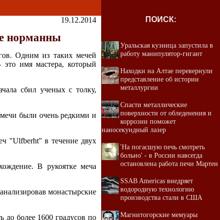
ПОИСК:
19.12.2014
ие норманны
Уральская кузница запустила в
работу манипулятор-гигант
гов. Одним из таких мечей
- это имя мастера, который
Находки на Алтае перевернули
представление об истории
металлургии
ачала сбил ученых с толку,
Спасти металлические
поверхности от обледенения и
е мечи были очень редкими и
коррозии поможет
наносекундный лазер
 "Ulfberht" в течение двух
'На погасшую печь смотреть
больно' - в России навсегда
остановлена работа печи Мартен
хождение. В рукоятке меча
SSAB Americas внедряет
водородную технологию
оанализировав монастырские
производства стали в США
Магнитогорские мемуары
ь до более 1600 градусов по