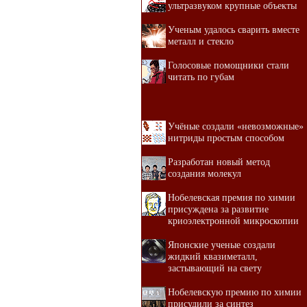
ультразвуком крупные объекты
Ученым удалось сварить вместе
металл и стекло
Голосовые помощники стали
читать по губам
Учёные создали «невозможные»
нитриды простым способом
Разработан новый метод
создания молекул
Нобелевская премия по химии
присуждена за развитие
криоэлектронной микроскопии
Японские ученые создали
жидкий квазиметалл,
застывающий на свету
Нобелевскую премию по химии
присудили за синтез