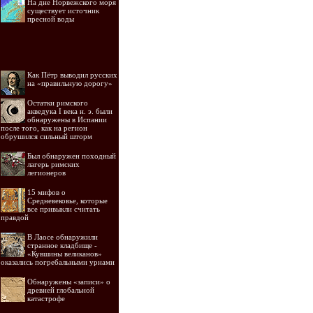
На дне Норвежского моря
существует источник
пресной воды
Как Пётр выводил русских
на «правильную дорогу»
Остатки римского
акведука I века н. э. были
обнаружены в Испании
после того, как на регион
обрушился сильный шторм
Был обнаружен походный
лагерь римских
легионеров
15 мифов о
Средневековье, которые
все привыкли считать
правдой
В Лаосе обнаружили
странное кладбище -
«Кувшины великанов»
оказались погребальными урнами
Обнаружены «записи» о
древней глобальной
катастрофе