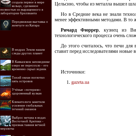
создала первое в мире
Цельсию, чтобы из металла вышел шла
кольцо, сделанное
полностью из выращенного в
лаборатории бриллианта
Но в Средние века не знали техно
менее эффективными методами. В то же
Передвижная выставка о
жемчуге из Катара
Ричард Фюррер
, кузнец из Ви
технологического процесса очень сло
До этого считалось, что печи дл
В недрах Земли нашли
ставит перед исследователями новые 
следы других планет
В Кавказском заповеднике
озеро не пересохло - его
временно скрыл ледник
Источники:
Тихий океан поглотил
пять островов
gazeta.ua
Учёные «потеряли»
здоровенный вулкан
Климатологи заметили
усиление глобальных
течений океанов
Выброс метана в водах
Восточной Арктики -
признак таяния вечной
мерзлоты