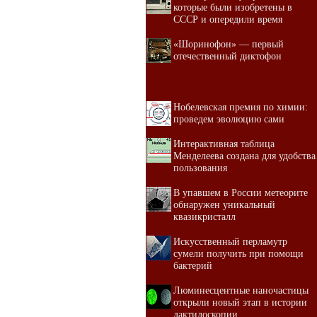
которые были изобретены в
СССР и опередили время
«Шоринофон» — первый
отечественный диктофон
Нобелевская премия по химии:
проведем эволюцию сами
Интерактивная таблица
Менделеева создана для удобства
пользования
В упавшем в России метеорите
обнаружен уникальный
квазикристалл
Искусственный перламутр
сумели получить при помощи
бактерий
Люминесцентные наночастицы
открыли новый этап в истории
дактилоскопии