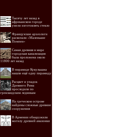
Тысячу лет назад в
африканском городе
умели изготовлять стекло
Французские археологи
раскопали «Маленькие
Помпеи»
Самая древняя в мире
городская канализация
была проложена около
11800 лет назад
В пирамиде Кукулькана
нашли ещё одну пирамиду
Расцвет и упадок
Древнего Рима
проследили по
гренландским ледникам
На греческом острове
найдены сложные древние
сооружения
В Армении обнаружили
могилу древней амазонки