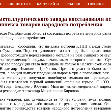
И
БИБЛИОТЕКА
КАРТА САЙТА
ССЫЛКИ
О ПРОЕКТЕ
еталлургического завода восстановили и
плекса товаров народного потребления
де (Челябинская область) состоялась встреча металлургов раз
ов народного потребления.
тзавод» сообщили, что началась история КТНП с цеха столо
 Сумароков. Под его руководством на заводе было организова
 дорогостоящего нержавеющего металла на базе бывшего огнеуп
ха нержавеющей посуды, начальником которого стал тоже С
азу его продукция стала популярна не только в Челябинской обла
 Владимир Иванович Прибытов. При его участии было освое
ти, а общий выпуск продукции вырос в три с половиной раза. 
кие металлурги получили новейшую технологию производс
а был изготовлен первый ашинский стальной термос. С 1999 
008 года - Владимир Юрьевич Мызгин, ныне генеральный директ
ем руководит Александр Михайлович Бирюков.
еха увидели, как улучшились за 40 лет условия труда, позн
довали с молодыми работниками и руководством завода. От
звитие производства товаров народного потребления ветеранов