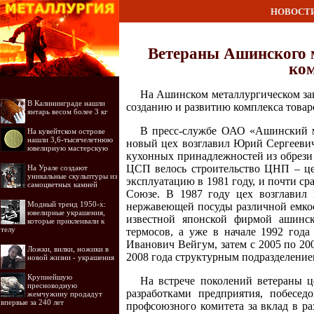
НОВОСТ
Ветераны Ашинского м
ком
На Ашинском металлургическом заво
В Калининграде нашли
созданию и развитию комплекса товар
янтарь весом более 3 кг
В пресс-службе ОАО «Ашинский ме
На кувейтском острове
нашли 3,6-тысячелетнюю
новый цех возглавил Юрий Сергеевич
ювелирную мастерскую
кухонных принадлежностей из обрези
ЦСП велось строительство ЦНП – це
На Урале создают
уникальные скульптуры из
эксплуатацию в 1981 году, и почти ср
самоцветных камней
Союзе. В 1987 году цех возглавил
Модный тренд 1950-х:
нержавеющей посуды различной емкос
ювелирные украшения,
известной японской фирмой ашинс
которые приклеивали к
телу
термосов, а уже в начале 1992 год
Иванович Вейгум, затем с 2005 по 2
Ложки, вилки, ножики в
2008 года структурным подразделени
новой жизни - украшения
Крупнейшую
На встрече поколений ветераны ц
пресноводную
разработками предприятия, побесе
жемчужину продадут
впервые за 240 лет
профсоюзного комитета за вклад в ра