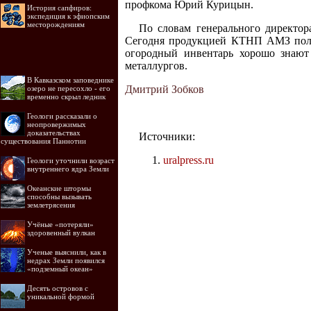
профкома Юрий Курицын.
История сапфиров:
экспедиция к эфиопским
месторождениям
По словам генерального директо
Сегодня продукцией КТНП АМЗ польз
огородный инвентарь хорошо знают 
металлургов.
В Кавказском заповеднике
Дмитрий Зобков
озеро не пересохло - его
временно скрыл ледник
Геологи рассказали о
неопровержимых
доказательствах
Источники:
существования Паннотии
uralpress.ru
Геологи уточнили возраст
внутреннего ядра Земли
Океанские штормы
способны вызывать
землетрясения
Учёные «потеряли»
здоровенный вулкан
Ученые выяснили, как в
недрах Земли появился
«подземный океан»
Десять островов c
уникальной формой