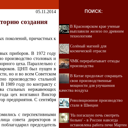
ПОИСК:
05.11.2014
сторию создания
В Красноярском крае ученые
выплавили железо по древним
технологиям
ных поколений, причастных к
Солёный магний для
космической отрасли
вых приборов. В 1972 году
но производство столовых и
ЧМК перерабатывает отходы
орного цеха. Параллельно с
производства
умароков. ЦНП был пущен в
сти, но и во всем Советском
В Китае продолжат сокращать
но производство стальной
свои производственные
В 1989 году по контракту с
мощности для улучшения
тва стальных нержавеющих
качества воздуха
года цех возглавил Виктор
ор предприятия. С сентября
Революционное производство
стали в Швеции
акомились с перспективными
'На погасшую печь смотреть
 лица совета директоров и
больно' - в России навсегда
 поблагодарил председатель
остановлена работа печи Мартен