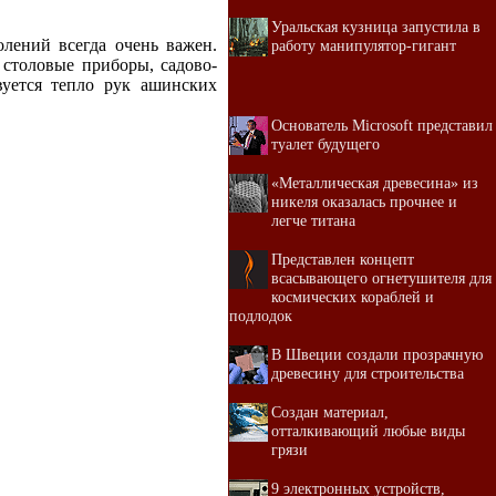
Уральская кузница запустила в
лений всегда очень важен.
работу манипулятор-гигант
столовые приборы, садово-
вуется тепло рук ашинских
Основатель Microsoft представил
туалет будущего
«Металлическая древесина» из
никеля оказалась прочнее и
легче титана
Представлен концепт
всасывающего огнетушителя для
космических кораблей и
подлодок
В Швеции создали прозрачную
древесину для строительства
Создан материал,
отталкивающий любые виды
грязи
9 электронных устройств,