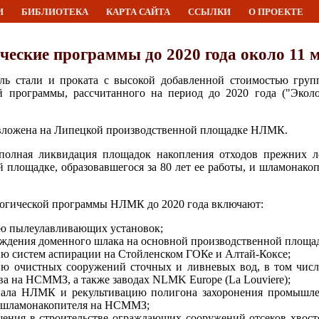
И
БИБЛИОТЕКА
КАРТА САЙТА
ССЫЛКИ
О ПРОЕКТЕ
еские программы до 2020 года около 11 
ль стали и проката с высокой добавленной стоимостью гру
й программы, рассчитанного на период до 2020 года ("Эколо
т вложена на Липецкой производственной площадке НЛМК.
полная ликвидация площадок накопления отходов прежних ле
 площадке, образовавшегося за 80 лет ее работы, и шламонако
логической программы НЛМК до 2020 года включают:
ию пылеулавливающих установок;
ждения доменного шлака на основной производственной площад
ю систем аспирации на Стойленском ГОКе и Алтай-Коксе;
ию очистных сооружений сточных и ливневых вод, в том числ
ва на НСММЗ, а также заводах NLMK Europe (La Louviere);
вала НЛМК и рекультивацию полигона захоронения промышле
о шламонакопителя на НСММЗ;
щения в строительстве ограждающих сооружений отсеков хвос