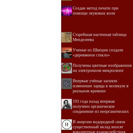
Создан метод печати при
помощи звуковых волн
Старейшая настенная таблица
Менделеева
Ученые из Швеции создали
«деревянное стекло»
Получены цветные изображения
на электронном микроскопе
Впервые учёные засняли
изменение заряда в молекуле в
реальном времени
193 года назад впервые
получено органическое
соединение из неорганических
В энергию водородной связи
существенный вклад вносят
ковалентные взаимодействия