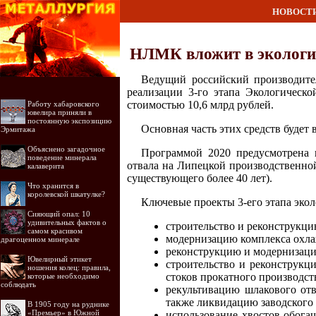
НОВОСТ
НЛМК вложит в экологич
Ведущий российский производите
реализации 3-го этапа Экологическо
стоимостью 10,6 млрд рублей.
Работу хабаровского
ювелира приняли в
постоянную экспозицию
Основная часть этих средств буде
Эрмитажа
Объяснено загадочное
Программой 2020 предусмотрена 
поведение минерала
отвала на Липецкой производственной
калаверита
существующего более 40 лет).
Что хранится в
королевской шкатулке?
Ключевые проекты 3-его этапа эко
Сияющий опал: 10
удивительных фактов о
строительство и реконструкц
самом красивом
модернизацию комплекса охла
драгоценном минерале
реконструкцию и модернизаци
Ювелирный этикет
строительство и реконструкц
ношения колец: правила,
стоков прокатного производст
которые необходимо
соблюдать
рекультивацию шлакового от
также ликвидацию заводског
В 1905 году на руднике
«Премьер» в Южной
использование хвостов обога