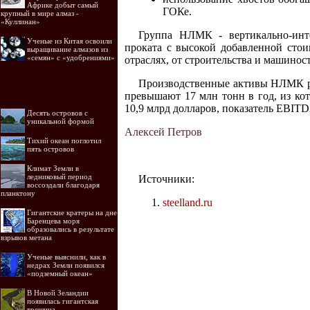
Африке добыт самый
ГОКе.
крупный в мире алмаз -
«Куллинан»
Группа НЛМК - вертикально-инте
Ученые из Китая освоили
проката с высокой добавленной сто
выращивание алмазов из
«семян» с «удобрениями»
отраслях, от строительства и машино
Производственные активы НЛМК р
превышают 17 млн тонн в год, из ко
10,9 млрд долларов, показатель EBITDA
Десять островов c
уникальной формой
Алексей Петров
Тихий океан поглотил
пять островов
Климат Земли в
ледниковый период
Источники:
воссоздали благодаря
планктону
steelland.ru
Гигантские кратеры на дне
Баренцева моря
образовались в результате
взрывов метана
Ученые выяснили, как в
недрах Земли появился
«подземный океан»
В Новой Зеландии
появилась гигантская
трещина