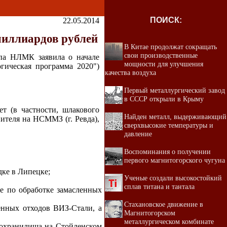
ПОИСК:
22.05.2014
миллиардов рублей
В Китае продолжат сокращать
свои производственные
ппа НЛМК заявила о начале
мощности для улучшения
гическая программа 2020")
качества воздуха
Первый металлургический завод
в СССР открыли в Крыму
т (в частности, шлакового
Найден металл, выдерживающий
пителя на НСММЗ (г. Ревда),
сверхвысокие температуры и
давление
Воспоминания о получении
первого магнитогорского чугуна
ке в Липецке;
Ученые создали высокостойкий
сплав титана и тантала
е по обработке замасленных
Стахановское движение в
нных отходов ВИЗ-Стали, а
Магнитогорском
металлургическом комбинате
тохранилища на Стойленском