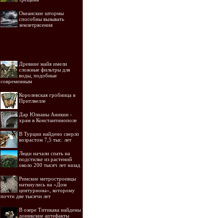
Океанские штормы
способны вызывать
землетрясения
Древние майя имели
сложные фильтры для
воды, подобные
современным
Королевская гробница в
Притлвелле
Дар Юлианы Аникии -
храм в Константинополе
В Турции найдено сверло
возрастом 7,5 тыс. лет
Люди начали спать на
подстилке из растений
около 200 тысяч лет назад
Римские метростроевцы
наткнулись на «Дом
центуриона», которому
почти две тысячи лет
В озере Титикака найдены
доинкские артефакты