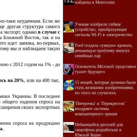
найдены в Монголии
ьно-таки неудачным. Если же
Ученые изобрели гибкое
бще другая структура самого
устройство, преобразующее
а экспорт, однако
в случае с
сигналы Wi-Fi в электричество
на Ближний Восток, так и на
то идет завязка, во-первых,
Ford создала «умную» кровать,
оэтому мы и наблюдаем такую
решающую проблему многих
семейных пар
нию с 2012 годом на 1% - до
Основатель Microsoft представил
туалет будущего
ось на 20%
, или на 400 тыс.
15 вещей, которые должны были
стать великими изобретениями,
но этого не случилось
омики Украины. В последнее
 общего падения спроса на
'Пятерочка' и 'Перекресток'
асширения своих экспортных
внедряют системы
компьютерного зрения
рения спроса на продукцию
Небьющийся дисплей для
а
.
смартфона разработали в
Южной Корее