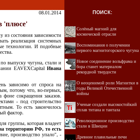
ПОИСК:
08.01.2014
в 'плюсе'
Солёный магний для
космической отрасли
у из состояния зависимости
вать реализация системных
Воспоминания о получении
ые технологии. И подобные
первого магнитогорского чугуна
ества.
Новое соединение вольфрама и
по выпуску чугуна, стали и
бора станет материалом
мпании EAVEXCapital
Ивана
рекордной твердости
О неоценимой роли Магнитки в
ень зависимо от спроса на
годы Великой Отечественной
ым, потому что, во-первых,
войны
а фоне сокращения заказов.
ктами - под строительство
Ученые создали высокостойкий
тным. То есть закончилось
сплав титана и тантала
вый фактор.
Революционное производство
для группы, которая владеет
стали в Швеции
на территорию РФ, то есть
вие, производство упало", -
Древние плавильные печи