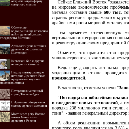
открыли новую форму
Сейчас Ближний Восток "закаляется
северного сияния
на мировые экономические проблемы
металла составил свыше
600 тыс. то
странах региона продолжаются круп
драйверами роста мировой металлурги
Обмеление
водохранилища позволило
Тем временем отечественную м
найти древний дворец
вертикально интегрированная горно-
государства Митанни
и реконструкцию своих предприятий 
Археологи узнали тайны
древнего сооружения
Отметим, что правительство прод
Шотландии
машиностроения, заявил вице-премье
Кельтский бог и другие
находки из Уимпола
Ведь еще двадцать лет назад про
модернизация в стране проводится
Недокументированную
историю Древнего Рима
производителей
.
предложили изучать с
помощью свинца
В частности, отметим успехи "
Запо
Потерянный античный
город Тенея найден
"
Пятнадцатая юбилейная плавка 
и внедрение новых технологий
, а и
В Армении обнаружили
могилу древней амазонки
порядка 238 миллионов тонн стали, а
тонн", - заявил генеральный директо
Мост через реку Волхов
может быть самым
древним в России
А объем реализации промышленн
прошлого года увеличился на 3,6% -