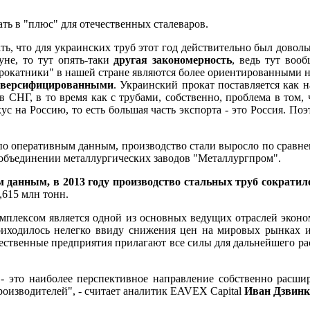
ать в "плюс" для отечественных сталеваров.
ть, что для украинских труб этот год действительно был довол
уне, то тут опять-таки
другая закономерность
, ведь тут воо
прокатники" в нашей стране являются более ориентированными н
иверсифицированными
. Украинский прокат поставляется как 
 СНГ, в то время как с трубами, собственно, проблема в том, ч
ус на Россию, то есть большая часть экспорта - это Россия. П
по оперативным данным, производство стали выросло по сравне
 объединении металлургических заводов "Металлургпром".
 данным, в 2013 году производство стальных труб сократил
,615 млн тонн.
омплексом является одной из основных ведущих отраслей экон
риходилось нелегко ввиду снижения цен на мировых рынках и
чественные предприятия прилагают все силы для дальнейшего р
- это наиболее перспективное направление собственно расши
оизводителей", - считает аналитик EAVEX Capital
Иван Дзвинк