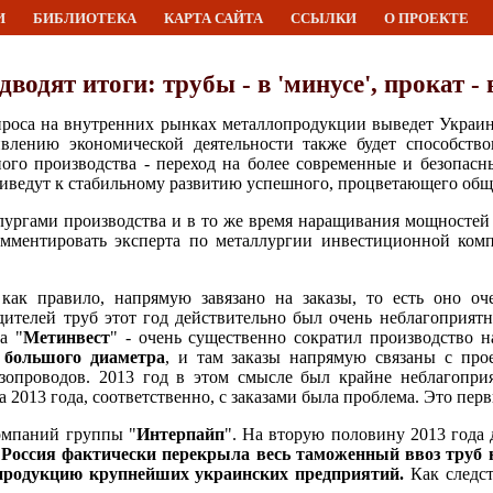
И
БИБЛИОТЕКА
КАРТА САЙТА
ССЫЛКИ
О ПРОЕКТЕ
водят итоги: трубы - в 'минусе', прокат - 
проса на внутренних рынках металлопродукции выведет Украин
лению экономической деятельности также будет способство
го производства - переход на более современные и безопасн
иведут к стабильному развитию успешного, процветающего общ
ргами производства и в то же время наращивания мощностей 
омментировать эксперта по металлургии инвестиционной ко
 как правило, напрямую завязано на заказы, то есть оно оч
ителей труб этот год действительно был очень неблагоприятн
а "
Метинвест
" - очень существенно сократил производство н
 большого диаметра
, и там заказы напрямую связаны с прое
зопроводов. 2013 год в этом смысле был крайне неблагоприя
а 2013 года, соответственно, с заказами была проблема. Это пер
омпаний группы "
Интерпайп
". На вторую половину 2013 года 
,
Россия фактически перекрыла весь таможенный ввоз труб 
продукцию крупнейших украинских предприятий.
Как следст