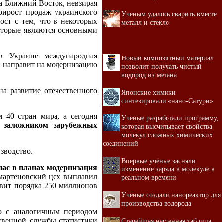
на Ближний Восток, невзирая
рирост продаж украинского
Ученым удалось сварить вместе
ст с тем, что в некоторых
металл и стекло
которые являются основными
в Украине международная
Новый композитный материал
у направит на модернизацию
позволит получать чистый
водород из метана
а развитие отечественного
Японские химики
синтезировали «нано-Сатурн»
м 40 стран мира, а сегодня
Ученые разработали программу,
я
заложником зарубежных
которая высчитывает свойства
молекул сложных химических
соединений
изводство.
Впервые учёные засняли
нас в планах модернизация
изменение заряда в молекуле в
 мартеновский цех выплавил
реальном времени
авит порядка 250 миллионов
Учёные создали нанореактор для
производства водорода
ю с аналогичным периодом
ственной службы статистики
Старейшая настенная таблица