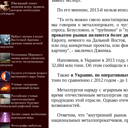
заявил эксперт.
Ювелирный этикет
ношения колец: правила,
По его мнению, 2013-й нельзя впис
которые необходимо
соблюдать
"То есть можно смело констатирова
мы говорим о металлопрокате, о чуг
спроса. Безусловно, и "трубники" и "
прокатом рынки являются более д
Выброс метана в водах
Европу, немного на Дальний Восток, в
Восточной Арктики -
признак таяния вечной
или под конкретные проекты, или фок
мерзлоты
картину", - заключил Дзвинка.
Потепление Мирового
океана может увеличить
Напомним, в Украине в 2013 году, 
частоту экстремальных
32,684 млн тонн. Об этом сообщили в
штормов
Геологи уточнили возраст
Также
в Украине, по оперативным
внутреннего ядра Земли
тонн по сравнению с 2012 годом - до 1
Учёные «потеряли»
здоровенный вулкан
Металлургия наряду с аграрным к
время отечественным металлургам п
Российские ученые
спрогнозировали
продукцию этой отрасли. Однако оте
возможное будущее
возможностей.
Байкальской рифтовой зоны
Десять самых необычных
Отметим, что "внутренний рынок 
водопадов мира
национальных металлопрокатчиков, пр
Фотографы-любители