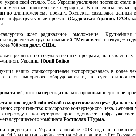
" украинской сталью. Так, Украина увеличила поставки стали 
 и местные политические неурядицы. В последнем случае п
нн
по длинномерному прокату. Эксперты связывают данный ро
ные инфраструктурные проекты (
Саудовская Аравия, ОАЭ
), 
и.
еталлургию ждет радикальное "омоложение". Крупнейшая 
металлургическая группа компаний
"Метинвест"
в текущем год
более
700 млн долл. США.
олжит реализацию государственных программ, направленных н
р-министр Украины
Юрий Бойко
.
дукция наших станкостроителей экспортировалась в более че
 за счет импортного оборудования и, по сути, становитс
рожстали
", которая переходит на кислородно-конвертерное про
стала последней юбилейной в мартеновском цехе. Дальше у 
менно: строительство кислородно-конвертерного цеха. Сегодня
 к переходу на конвертерное производство эта цифра уже сост
р металлургического комбината
Ростислав Шурма
.
ой продукции в Украине в октябре 2013 года по сравнени
 до 94,3 млрд грн, сообщается на официальном сайте Государ