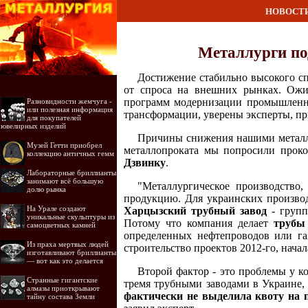
НОВОСТ
Металлурги под
Достижение стабильно высокого с
от спроса на внешних рынках. Ожив
программ модернизации промышленно
Разновидности жемчуга -
или полезная информация
трансформации, уверены эксперты, пр
для покупателей
ювелирных изделий
Причины снижения нашими металлу
Музей Гетти приобрел
металлопроката мы попросили прок
коллекцию античных гемм
Дзвинку
.
Лабораторные бриллианты
занимают всё большую
"Металлургическое производство,
долю рынка
продукцию. Для украинских производ
На Урале создают
Харцызский трубный завод
- групп
уникальные скульптуры из
Потому что компания делает
трубы
самоцветных камней
определенных нефтепроводов или га
Из праха мертвых людей
строительство проектов 2012-го, начал
изготавливают бриллианты
— вот как это делается
Второй фактор - это проблемы у к
Странные гигантские
тремя трубными заводами в Украине
алмазы приоткрывают
фактически не выделила квоту на 
тайну состава Земли