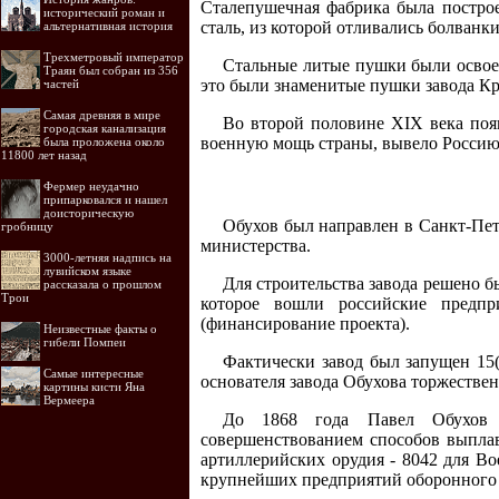
Сталепушечная фабрика была построен
исторический роман и
сталь, из которой отливались болванки
альтернативная история
Трехметровый император
Стальные литые пушки были освоен
Траян был собран из 356
это были знаменитые пушки завода Кр
частей
Самая древняя в мире
Во второй половине XIX века поя
городская канализация
военную мощь страны, вывело Россию
была проложена около
11800 лет назад
Фермер неудачно
припарковался и нашел
доисторическую
Обухов был направлен в Санкт-Пет
гробницу
министерства.
3000-летняя надпись на
лувийском языке
Для строительства завода решено б
рассказала о прошлом
Трои
которое вошли российские предпр
(финансирование проекта).
Неизвестные факты о
гибели Помпеи
Фактически завод был запущен 15(
Самые интересные
основателя завода Обухова торжествен
картины кисти Яна
Вермеера
До 1868 года Павел Обухов р
совершенствованием способов выплав
артиллерийских орудия - 8042 для Во
крупнейших предприятий оборонного 