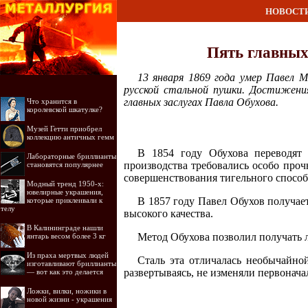
НОВОСТ
Пять главных
13 января 1869 года умер Павел 
русской стальной пушки. Достижени
главных заслугах Павла Обухова.
Что хранится в
королевской шкатулке?
Музей Гетти приобрел
коллекцию античных гемм
В 1854 году Обухова переводят 
Лабораторные бриллианты
производства требовались особо проч
становятся популярнее
совершенствования тигельного способ
Модный тренд 1950-х:
ювелирные украшения,
В 1857 году Павел Обухов получае
которые приклеивали к
телу
высокого качества.
В Калининграде нашли
Метод Обухова позволил получать 
янтарь весом более 3 кг
Из праха мертвых людей
Сталь эта отличалась необычайно
изготавливают бриллианты
развертываясь, не изменяли первонач
— вот как это делается
Ложки, вилки, ножики в
новой жизни - украшения