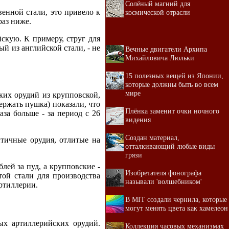
Солёный магний для
енной стали, это привело к
космической отрасли
раз ниже.
скую. К примеру, струг для
ый из английской стали, - не
Вечные двигатели Архипа
Михайловича Люльки
15 полезных вещей из Японии,
которые должны быть во всем
мире
ких орудий из крупповской,
ержать пушка) показали, что
Плёнка заменит очки ночного
аза больше - за период с 26
видения
Создан материал,
нтичные орудия, отлитые на
отталкивающий любые виды
грязи
лей за пуд, а крупповские -
Изобретателя фонографа
ой стали для производства
называли 'волшебником'
ртиллерии.
В MIT создали чернила, которые
могут менять цвета как хамелеон
ых артиллерийских орудий.
Коллекция часовых механизмах