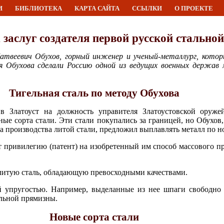
И
БИБЛИОТЕКА
КАРТА САЙТА
ССЫЛКИ
О ПРОЕКТЕ
 заслуг создателя первой русской стально
Матвеевич Обухов, горный инженер и ученый-металлург, кото
я Обухова сделали Россию одной из ведущих военных держав
Тигельная сталь по методу Обухова
в Златоуст на должность управителя Златоустовской оруже
ные сорта стали. Эти стали покупались за границей, но Обухов
а производства литой стали, предложил выплавлять металл по 
т привилегию (патент) на изобретенный им способ массового пр
литую сталь, обладающую превосходными качествами.
й упругостью. Например, выделанные из нее шпаги свободно 
альной прямизны.
Новые сорта стали