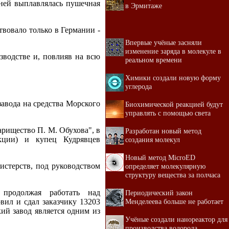
 ней выплавлялась пушечная
в Эрмитаже
вовало только в Германии -
Впервые учёные засняли
изменение заряда в молекуле в
водстве и, повлияв на всю
реальном времени
Химики создали новую форму
углерода
авода на средства Морского
Биохимической реакцией будут
управлять с помощью света
арищество П. М. Обухова", в
Разработан новый метод
кции) и купец Кудрявцев
создания молекул
Новый метод MicroED
истерств, под руководством
определяет молекулярную
структуру вещества за полчаса
продолжая работать над
Периодический закон
Менделеева больше не работает
вил и сдал заказчику 13203
кий завод является одним из
Учёные создали нанореактор для
производства водорода