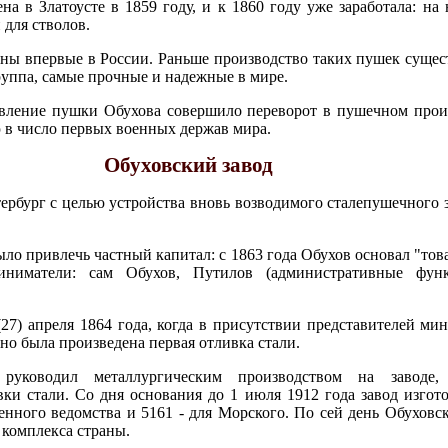
а в Златоусте в 1859 году, и к 1860 году уже заработала: на
 для стволов.
ы впервые в России. Раньше производство таких пушек сущест
уппа, самые прочные и надежные в мире.
вление пушки Обухова совершило переворот в пушечном произ
 в число первых военных держав мира.
Обуховский завод
ербург с целью устройства вновь возводимого сталепушечного з
ыло привлечь частный капитал: с 1863 года Обухов основал "тов
иниматели: сам Обухов, Путилов (административные фун
27) апреля 1864 года, когда в присутствии представителей мин
но была произведена первая отливка стали.
уководил металлургическим производством на заводе, 
ки стали. Со дня основания до 1 июля 1912 года завод изгото
енного ведомства и 5161 - для Морского. По сей день Обуховс
комплекса страны.