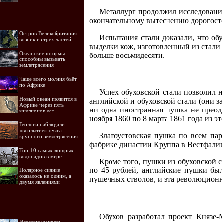
Металлург продолжил исследования
окончательному вытеснению дорогостоя
Остров Великобритания
Испытания стали доказали, что об
возник из трех частей
выделки кож, изготовленный из стали О
Океанские штормы
больше восьмидесяти.
способны вызывать
землетрясения
Чаще всего молния бьёт
по Африке
Успех обуховской стали позволил 
Новый океан появится в
английской и обуховской стали (они з
Африке через пять
ни одна иностранная пушка не преодо
миллионов лет
ноября 1860 по 8 марта 1861 года из 
Геологи наблюдали
«всплытие» очага
Златоустовская пушка по всем па
крупного землетрясения
фабрике династии Круппа в Вестфали
Топ-10 самых мощных
водопадов в мире
Кроме того, пушки из обуховской с
по 45 рублей, английские пушки бы
Полярное сияние
оказалось не одним, а
пушечных стволов, и эта революционн
двумя явлениями
Обухов разработал проект Князе-
История жанров: