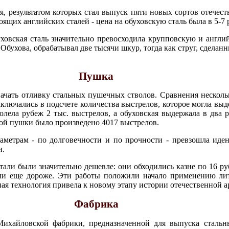
, результатом которых стал выпуск пяти новых сортов отечеств
щих английских сталей - цена на обуховскую сталь была в 5-7 
уховская сталь значительно превосходила крупповскую и англий
бухова, обрабатывал две тысячи шкур, тогда как струг, сделанн
Пушка
начать отливку стальных пушечных стволов. Сравнения несколь
аключались в подсчете количества выстрелов, которое могла выд
лела рубеж 2 тыс. выстрелов, а обуховская выдержала в два р
этой пушки было произведено 4017 выстрелов.
раметрам - по долговечности и по прочности - превзошла иде
и.
тали были значительно дешевле: они обходились казне по 16 руб
ли еще дороже. Эти работы положили начало применению лит
ая технология привела к новому этапу истории отечественной а
Фабрика
Михайловской фабрики, предназначенной для выпуска стальн