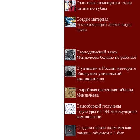
Голосовые помощники стали
читать по губам
Создан материал,
отталкивающий любые виды
грязи
Периодический закон
Менделеева больше не работает
В упавшем в России метеорите
обнаружен уникальный
квазикристалл
Старейшая настенная таблица
Менделеева
Самосборкой получены
структуры из 144 молекулярных
компонентов
Создана первая «химическая
память» объемом в 1 бит