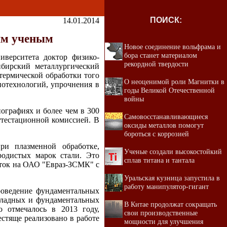
ПОИСК:
14.01.2014
им ученым
Новое соединение вольфрама и
бора станет материалом
иверситета доктор физико-
рекордной твердости
бирский металлургический
термической обработки того
О неоценимой роли Магнитки в
нотехнологий, упрочнения в
годы Великой Отечественной
войны
ографиях и более чем в 300
Самовосстанавливающиеся
ттестационной комиссией. В
оксиды металлов помогут
бороться с коррозией
ри плазменной обработке,
Ученые создали высокостойкий
родистых марок стали. Это
сплав титана и тантала
оток на ОАО "Евраз-ЗСМК" с
Уральская кузница запустила в
работу манипулятор-гигант
проведение фундаментальных
кладных и фундаментальных
В Китае продолжат сокращать
 отмечалось в 2013 году,
свои производственные
естяще реализовано в работе
мощности для улучшения