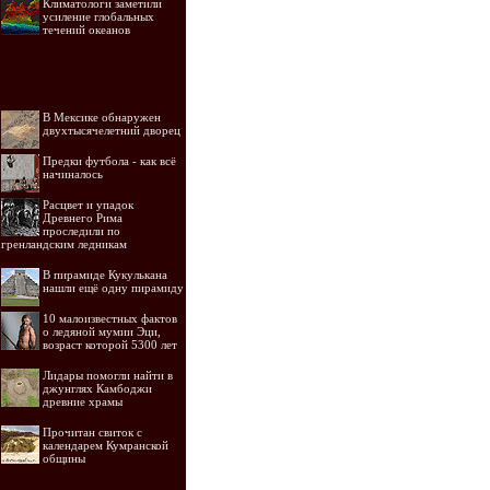
Климатологи заметили
усиление глобальных
течений океанов
В Мексике обнаружен
двухтысячелетний дворец
Предки футбола - как всё
начиналось
Расцвет и упадок
Древнего Рима
проследили по
гренландским ледникам
В пирамиде Кукулькана
нашли ещё одну пирамиду
10 малоизвестных фактов
о ледяной мумии Эци,
возраст которой 5300 лет
Лидары помогли найти в
джунглях Камбоджи
древние храмы
Прочитан свиток с
календарем Кумранской
общины