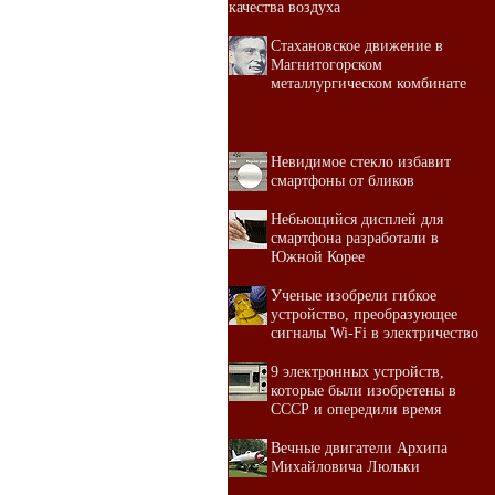
качества воздуха
Стахановское движение в
Магнитогорском
металлургическом комбинате
Невидимое стекло избавит
смартфоны от бликов
Небьющийся дисплей для
смартфона разработали в
Южной Корее
Ученые изобрели гибкое
устройство, преобразующее
сигналы Wi-Fi в электричество
9 электронных устройств,
которые были изобретены в
СССР и опередили время
Вечные двигатели Архипа
Михайловича Люльки