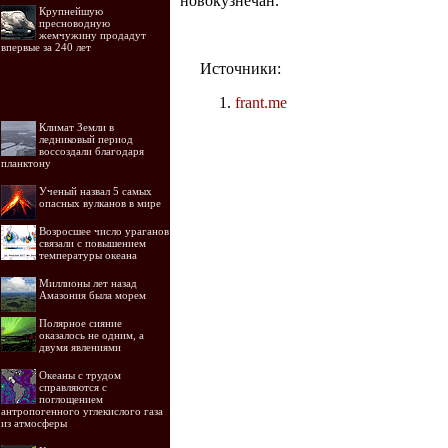
новокузнечан.
Крупнейшую
пресноводную
жемчужину продадут
впервые за 240 лет
Источники:
frant.me
Климат Земли в
ледниковый период
воссоздали благодаря
планктону
Ученый назвал 5 самых
опасных вулканов в мире
Возросшее число ураганов
связали с повышением
температуры океана
Миллионы лет назад
Амазония была морем
Полярное сияние
оказалось не одним, а
двумя явлениями
Океаны с трудом
справляются с
поглощением
антропогенного углекислого газа
из атмосферы