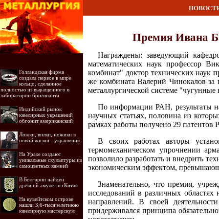
НОВОСТ
Премия Ивана Б
Награждены: заведующий кафедро
математических наук профессор Ви
комбинат" доктор технических наук п
Голландская фирма
создала первое в мире
же комбината Валерий Чинокалов за 
кольцо, сделанное
металлургической системе "чугунные в
полностью из выращенного в
лаборатории бриллианта
По информации РАН, результаты н
Индийский рынок
научных статьях, половина из котор
ювелирных украшений
обгонит американский
рамках работы получено 29 патентов 
Ложки, вилки, ножики в
В своих работах авторы устано
новой жизни - украшения
термомеханическом упрочнении арма
На Урале создают
позволило разработать и внедрить т
уникальные скульптуры из
самоцветных камней
экономическим эффектом, превышающ
В Болгарии найден
Знаменательно, что премия, учре
древний амулет из Китая
исследований в различных областях 
На кувейтском острове
направлений. В своей деятельност
нашли 3,6-тысячелетнюю
придерживался принципа обязательног
ювелирную мастерскую