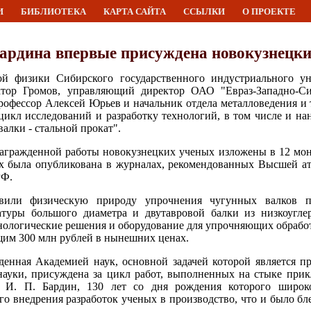
И
БИБЛИОТЕКА
КАРТА САЙТА
ССЫЛКИ
О ПРОЕКТЕ
ардина впервые присуждена новокузнецк
й физики Сибирского государственного индустриального ун
ктор Громов, управляющий директор ОАО "Евраз-Западно-Си
рофессор Алексей Юрьев и начальник отдела металловедения и 
цикл исследований и разработку технологий, в том числе и на
алки - стальной прокат".
агражденной работы новокузнецких ученых изложены в 12 мон
ых была опубликована в журналах, рекомендованных Высшей а
РФ.
вили физическую природу упрочнения чугунных валков п
туры большого диаметра и двутавровой балки из низкоугле
ехнологические решения и оборудование для упрочняющих обраб
им 300 млн рублей в нынешних ценах.
жденная Академией наук, основной задачей которой является 
науки, присуждена за цикл работ, выполненных на стыке при
и И. П. Бардин, 130 лет со дня рождения которого широко
о внедрения разработок ученых в производство, что и было бл