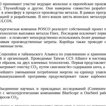
принимают участие ведущие японские и европейские произво
ttal, ThyssenKrupp и другие. Они намерены совместно разрабо
 в атмосферу в процессе производства металла. В рамках прог
цией и разработками. В него вошли шесть японских металлур
 ULCOS.
ургическая компания POSCO реализует собственный проект п
технологии выплавки металла Finex. Последняя исключает перв
ание - и позволяет непосредственно использовать более дешевы
самым производственные затраты. Корейцы также проводят 
доменные печи.
Corporation и тайваньского Альянса по улавливанию и хранени
ий и организаций. Проводимые Taiwan CCS Alliance в настоящ
 образом, на двух ключевых технологиях. Первая представляет
сматривает очистку СО
путем сжигания без содержания азота, а 
2
нейшего уменьшения потребления энергии на единицу улавли
вышеуказанной программы предусматривает также карбони
бъединение научных и прикладных исследований (Commonwealth
сте с металлургическими компаниями BlueScope и OneSteel раб
бросов СО
.
2