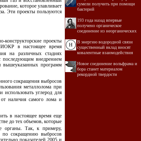
овый газ и восстановленный
сумели получить при помощи
ирование, которое улавливает
бактерий
аза. Эти проекты пользуются
193 года назад впервые
получено органическое
соединение из неорганических
но-конструкторские проекты
В энергию водородной связи
НИОКР в настоящее время
существенный вклад вносят
ковалентные взаимодействия
ния на различных стадиях
 с последующим внедрением
Новое соединение вольфрама и
я вышеуказанных программ
бора станет материалом
рекордной твердости
венного сокращения выбросов
ользования металлолома при
ти использовать углерод для
 от наличия самого лома и
ить в настоящее время еще
тве до тех объемов, которые
е органы. Так, к примеру,
и по сокращению выбросов
ительно показателей 2005 и