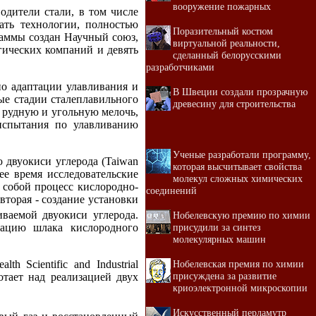
вооружение пожарных
дители стали, в том числе
тать технологии, полностью
Поразительный костюм
раммы создан Научный союз,
виртуальной реальности,
гических компаний и девять
сделанный белорусскими
разработчиками
о адаптации улавливания и
В Швеции создали прозрачную
ые стадии сталеплавильного
древесину для строительства
е рудную и угольную мелочь,
испытания по улавливанию
Ученые разработали программу,
ю двуокиси углерода (Taiwan
которая высчитывает свойства
ее время исследовательские
молекул сложных химических
 собой процесс кислородно-
соединений
вторая - создание установки
ваемой двуокиси углерода.
Нобелевскую премию по химии
присудили за синтез
зацию шлака кислородного
молекулярных машин
Нобелевская премия по химии
 Scientific and Industrial
присуждена за развитие
отает над реализацией двух
криоэлектронной микроскопии
Искусственный перламутр