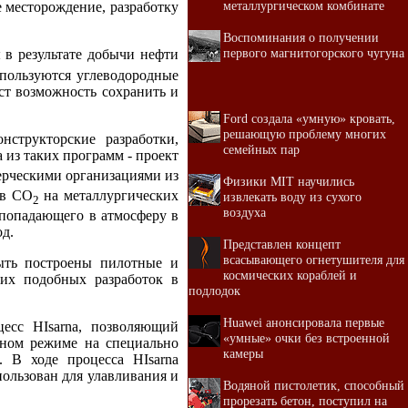
металлургическом комбинате
е месторождение, разработку
Воспоминания о получении
первого магнитогорского чугуна
в результате добычи нефти
пользуются углеводородные
аст возможность сохранить и
Ford создала «умную» кровать,
решающую проблему многих
нструкторские разработки,
семейных пар
а из таких программ - проект
мерческими организациями из
Физики MIT научились
ов СО
на металлургических
извлекать воду из сухого
2
воздуха
, попадающего в атмосферу в
од.
Представлен концепт
всасывающего огнетушителя для
ыть построены пилотные и
космических кораблей и
их подобных разработок в
подлодок
Huawei анонсировала первые
есс HIsarna, позволяющий
«умные» очки без встроенной
тном режиме на специально
камеры
. В ходе процесса HIsarna
пользован для улавливания и
Водяной пистолетик, способный
прорезать бетон, поступил на