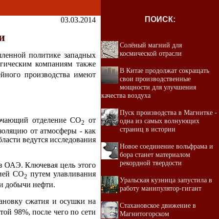
ПОИСК:
03.03.2014
и
Солёный магний для
космической отрасли
шленной политике западных
ргическим компаниям также
В Китае продолжат сокращать
ейного производства имеют
свои производственные
мощности для улучшения
качества воздуха
Пуск производства в Магнитке -
ключающий отделение СО
от
одна из самых волнующих
2
страниц в истории
золяцию от атмосферы - как
бласти ведутся исследования
Новое соединение вольфрама и
бора станет материалом
рекордной твердости
из ОАЭ. Ключевая цель этого
сией СО
путем улавливания
2
Уральская кузница запустила в
ии добычи нефти.
работу манипулятор-гигант
тановку сжатия и осушки на
Стахановское движение в
той 98%, после чего по сети
Магнитогорском