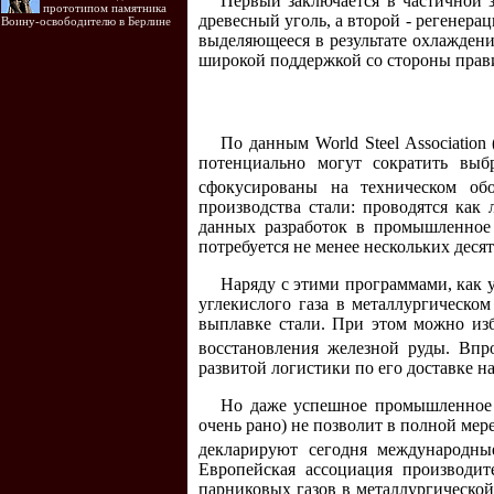
Первый заключается в частичной з
прототипом памятника
древесный уголь, а второй - регенерац
Воину-освободителю в Берлине
выделяющееся в результате охлаждени
широкой поддержкой со стороны прав
По данным World Steel Associatio
потенциально могут сократить вы
сфокусированы на техническом об
производства стали: проводятся как
данных разработок в промышленное
потребуется не менее нескольких деся
Наряду с этими программами, как у
углекислого газа в металлургическо
выплавке стали. При этом можно из
восстановления железной руды. Впр
развитой логистики по его доставке н
Но даже успешное промышленное 
очень рано) не позволит в полной ме
декларируют сегодня международные
Европейская ассоциация производи
парниковых газов в металлургическо