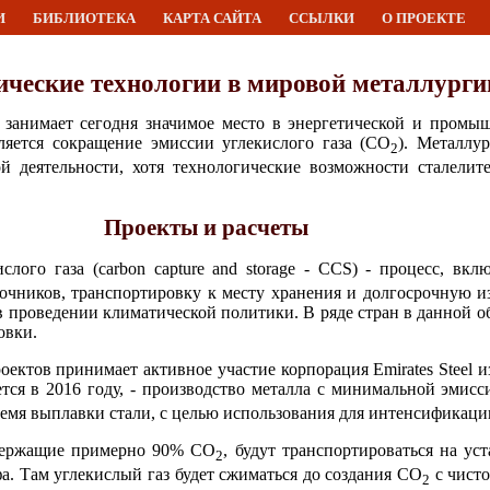
И
БИБЛИОТЕКА
КАРТА САЙТА
ССЫЛКИ
О ПРОЕКТЕ
ические технологии в мировой металлурги
 занимает сегодня значимое место в энергетической и промы
ляется сокращение эмиссии углекислого газа (СО
). Металлу
2
й деятельности, хотя технологические возможности сталелит
Проекты и расчеты
слого газа (carbon capture and storage - CCS) - процесс, в
чников, транспортировку к месту хранения и долгосрочную и
в проведении климатической политики. В ряде стран в данной о
овки.
оектов принимает активное участие корпорация Emirates Steel 
тся в 2016 году, - производство металла с минимальной эмис
время выплавки стали, с целью использования для интенсификац
содержащие примерно 90% СО
, будут транспортироваться на ус
2
а. Там углекислый газ будет сжиматься до создания СО
с чисто
2