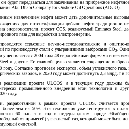
он будет передаваться для закачивания на прибрежное нефтяно
ания Abu Dhabi Company for Onshore Oil Operations (ADCO).
нным извлечением нефти может дать дополнительные выгоды 
рождениях для интенсификации добычи нефти традиционно ис
 на энергоносители, проект CCS, реализуемый Emirates Steel, д
иродного газа для выработки электроэнергии.
оводятся серьезные научно-исследовательские и опытно-ко
ий по производству стали с ультранизкими выбросами СО
. Одн
2
- осуществляется с 2004 года 48 европейскими фирмами и неком
ta Steel и другие. Ее главной целью является сокращение выброс
0 году. Согласно прогнозам экспертов, объем углекислого газа
ических заводов, к 2020 году может достигнуть 2,3 млрд. т в г
за реализации проекта ULCOS, а в текущем году должны б
нтересах промышленного внедрения этой технологии и друг
020 году.
й, разработанной в рамках проекта ULCOS, считается проц
а более чем на 50%. Эта технология уже тестируется в пило
щностью 60 тыс. т в год в нидерландском городе Эймёйден
вободный от примесей) углекислый газ, который может быть ис
едующей очисткой.