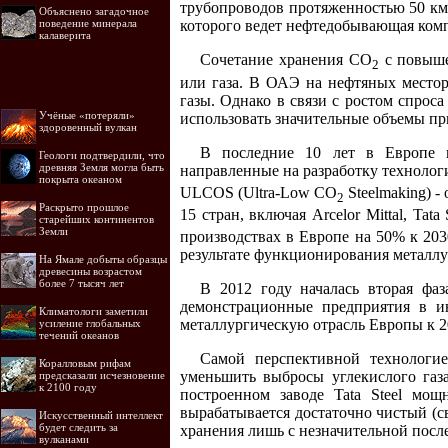
трубопроводов протяженностью 50 км 
Объяснено загадочное
поведение минерала
которого ведет нефтедобывающая комп
калаверита
Сочетание хранения СО
с повыше
2
или газа. В ОАЭ на нефтяных место
газы. Однако в связи с ростом спроса
Учёные «потеряли»
использовать значительные объемы пр
здоровенный вулкан
В последние 10 лет в Европе пр
Геологи подтвердили, что
древняя Земля могла быть
направленные на разработку технолог
покрыта океаном
ULCOS (Ultra-Low СО
Steelmaking) 
2
Раскрыто прошлое
15 стран, включая Arcelor Mittal, Ta
старейших континентов
Земли
производствах в Европе на 50% к 203
результате функционирования металлург
На Ямале добыты образцы
древесины возрастом
более 7 тысяч лет
В 2012 году началась вторая фа
демонстрационные предприятия в и
Климатологи заметили
металлургическую отрасль Европы к 2
усиление глобальных
течений океанов
Самой перспективной технологие
Коралловым рифам
уменьшить выбросы углекислого газ
предсказали исчезновение
к 2100 году
построенном заводе Tata Steel мо
вырабатывается достаточно чистый (с
Искусственный интеллект
будет следить за
хранения лишь с незначительной посл
вулканами