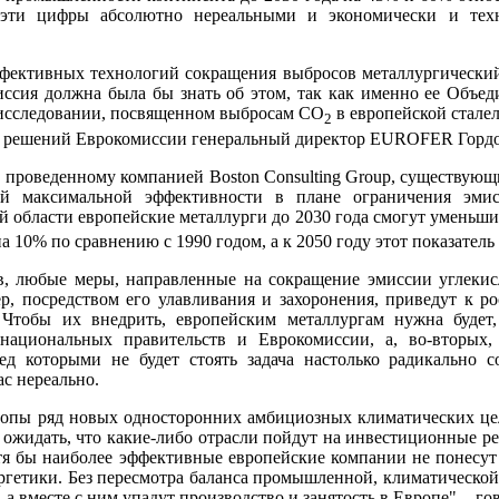
я эти цифры абсолютно нереальными и экономически и те
ффективных технологий сокращения выбросов металлургический
иссия должна была бы знать об этом, так как именно ее Объе
м исследовании, посвященном выбросам СО
в европейской стале
2
ду решений Еврокомиссии генеральный директор EUROFER Горд
 проведенному компанией Boston Consulting Group, существующ
й максимальной эффективности в плане ограничения эмисс
й области европейские металлурги до 2030 года смогут уменьш
а 10% по сравнению с 1990 годом, а к 2050 году этот показатель
в, любые меры, направленные на сокращение эмиссии углекис
р, посредством его улавливания и захоронения, приведут к ро
 Чтобы их внедрить, европейским металлургам нужна будет,
национальных правительств и Еврокомиссии, а, во-вторых,
ред которыми не будет стоять задача настолько радикально 
ас нереально.
ропы ряд новых односторонних амбициозных климатических цел
я ожидать, что какие-либо отрасли пойдут на инвестиционные р
отя бы наиболее эффективные европейские компании не понесут
ргетики. Без пересмотра баланса промышленной, климатической
 а вместе с ним упадут производство и занятость в Европе", - г