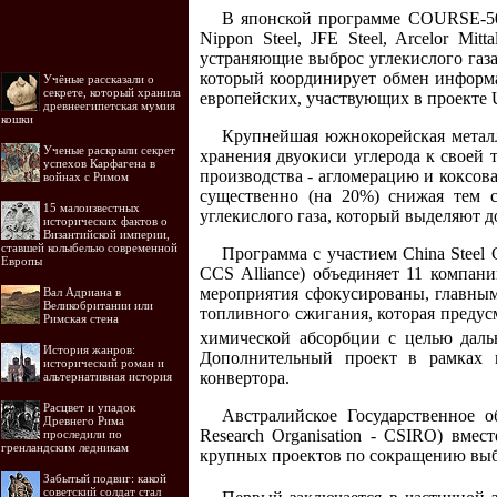
В японской программе COURSE-50 
Nippon Steel, JFE Steel, Arcelor Mi
устраняющие выброс углекислого газа
который координирует обмен информа
Учёные рассказали о
секрете, который хранила
европейских, участвующих в проекте
древнеегипетская мумия
кошки
Крупнейшая южнокорейская металл
Ученые раскрыли секрет
хранения двуокиси углерода к своей 
успехов Карфагена в
производства - агломерацию и коксов
войнах с Римом
существенно (на 20%) снижая тем 
15 малоизвестных
углекислого газа, который выделяют 
исторических фактов о
Византийской империи,
ставшей колыбелью современной
Программа с участием China Steel 
Европы
CCS Alliance) объединяет 11 компан
мероприятия сфокусированы, главным
Вал Адриана в
Великобритании или
топливного сжигания, которая преду
Римская стена
химической абсорбции с целью даль
История жанров:
Дополнительный проект в рамках 
исторический роман и
конвертора.
альтернативная история
Расцвет и упадок
Австралийское Государственное о
Древнего Рима
Research Organisation - CSIRO) вме
проследили по
гренландским ледникам
крупных проектов по сокращению вы
Забытый подвиг: какой
советский солдат стал