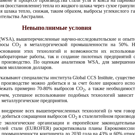
амене в процессе производства стали угля и кокса на парник
ия (восстановление) тепла из жидкого шлака через сухое гранул
я шлака тепло, снижая, таким образом, выбросы углекислого г
ительства Австралии.
Невыполнимые условия
n (WSA), вышеперечисленные научно-исследовательские и опыт
бросы СО
в металлургической промышленности на 50%. 
2
основании этих технологий и возможности их использова
 лабораторные работы, так и создание пилотных предприятий
 производство. По оценкам аналитиков WSA, для завершени
тков миллионов долларов.
казывают специалисты института Global CCS Institute, сущест
м производстве можно добиться и за счет более широкого исп
бежать примерно 70-80% выбросов СО
, а также необходимос
2
очем, успешное использование подобных технологий зависит
а металлургические предприятия.
внедрение всех вышеперечисленных технологий (о чем говор
ре добиться сокращения выбросов СО
в сталелитейном производс
2
 экологические организации и европейские законодательны
телей стали (ЕUROFER) раскритиковала планы Еврокомисси
й промышленности континента до 2030 года на 43% и 60% относ