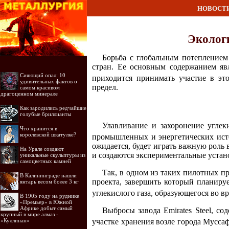
НОВОСТ
Эколог
Борьба с глобальным потеплением
стран. Ее основным содержанием яв
Сияющий опал: 10
приходится принимать участие в это
удивительных фактов о
предел.
самом красивом
драгоценном минерале
Как зародились редчайшие
голубые бриллианты
Улавливание и захоронение углеки
Что хранится в
королевской шкатулке?
промышленных и энергетических исто
ожидается, будет играть важную роль 
На Урале создают
и создаются экспериментальные устан
уникальные скульптуры из
самоцветных камней
Так, в одном из таких пилотных пр
В Калининграде нашли
проекта, завершить который планируе
янтарь весом более 3 кг
углекислого газа, образующегося во 
В 1905 году на руднике
«Премьер» в Южной
Африке добыт самый
Выбросы завода Emirates Steel, 
крупный в мире алмаз -
«Куллинан»
участке хранения возле города Муссаф