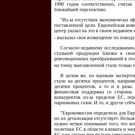
1990 годов соответственно, счита
ближайшей перспективе.
"Из-за отсутствия экономически э
поставленной цели. Европейская ком
центр указал на это в своем недавне
- высказал свое возмущение по пово
Согласно недавнему исследованию,
стальной продукции близки к свое
революционных преобразований в это
на тонну выплавленной стали только н
В целом же, по оценкам эксперто
стали на десятки процентов, наприме
десятки процентов, а то и в разы.
финансовая поддержка со стороны 
конкурентов из-за пределов ЕС, пе
парниковых газов. И то, и другое сейч
"Еврокомиссия определила для Ев
но их детализация отсутствует. Нельз
нужно четкое понимание того, что х
политики ЕС в области климата и эне
ЕС наш сектор еще больше замедлится,