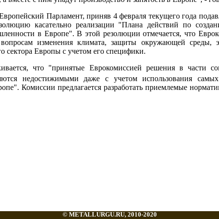
ропейский Парламент, приняв 4 февраля текущего года пода
езолюцию касательно реализации "Плана действий по созда
ленности в Европе". В этой резолюции отмечается, что Евро
вопросам изменения климата, защиты окружающей среды, э
о сектора Европы с учетом его специфики.
кивается, что "принятые Еврокомиссией решения в части с
ляются недостижимыми даже с учетом использования самых
опе". Комиссии предлагается разработать приемлемые норматив
© METALLURGU.RU, 2010-2020