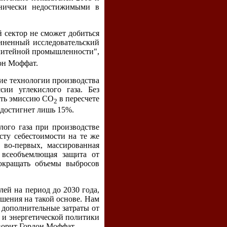
хнически недостижимыми в
 сектор не сможет добиться
диненный исследовательский
литейной промышленности",
он Моффат.
ие технологии производства
ии углекислого газа. Без
ить эмиссию СО
в пересчете
2
 достигнет лишь 15%.
лого газа при производстве
сту себестоимости на те же
 во-первых, массированная
 всеобъемлющая защита от
сокращать объемы выбросов
ей на период до 2030 года,
ешения на такой основе. Нам
 дополнительные затраты от
 и энергетической политики
оворит Гордон Моффат.