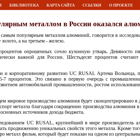
И
БИБЛИОТЕКА
КАРТА САЙТА
ССЫЛКИ
О ПРОЕКТЕ
лярным металлом в России оказался алю
 самым популярным металлом алюминий, говорится в исслед
олото, а на третьем - железо.
роцентов опрошенных сочло кухонную утварь. Девяносто пя
гически важной для России. Шестьдесят процентов считаю
ии и корпоративному развитию UC RUSAL Артема Волынца, по
 5-7 процентов. Это связано в первую очередь с промышлен
 развитием автомобильной промышленности, ростом использован
ем мировое производство алюминия будет сконцентрировано в д
Экспорт металла благодаря сокращению производства алюминия 
 основных источников дохода бюджета.
ледованием UC RUSAL, крупнейший в мире производитель ал
ать продвижению уникальных свойств этого металла. Кроме тог
о металл фильм, который будет показан на одном из центральны