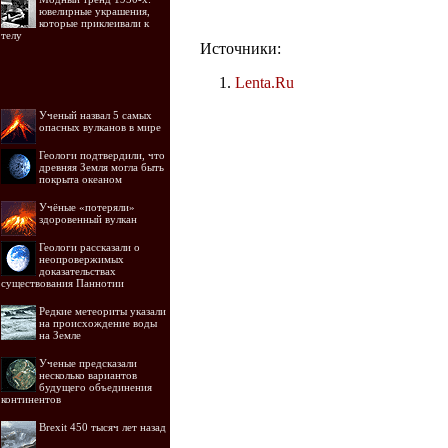
ювелирные украшения,
которые приклеивали к
телу
Источники:
Lenta.Ru
Ученый назвал 5 самых
опасных вулканов в мире
Геологи подтвердили, что
древняя Земля могла быть
покрыта океаном
Учёные «потеряли»
здоровенный вулкан
Геологи рассказали о
неопровержимых
доказательствах
существования Паннотии
Редкие метеориты указали
на происхождение воды
на Земле
Ученые предсказали
несколько вариантов
будущего объединения
континентов
Brexit 450 тысяч лет назад