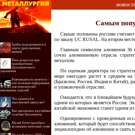
НОВОСТ
Самым попу
Свыше половины россиян считают
по заказу UC RUSAL. На втором месте з
Грибы подозреваются в
порче драгоценных
Главным символом алюминия 36 п
камней
сочло алюминиевую отрасль страте
металлом.
Пять вопросов при
приобретении
бриллиантового
По оценкам директора по стратег
украшения
мире ежегодно растет в среднем на
Разновидности жемчуга -
(Бразилия, Россия, Индия и Китай),
или полезная информация
и упаковочной отраслях.
для покупателей
ювелирных изделий
Ожидается, что в ближайшем будущ
Что хранится в
одним из которых является Россия. 
королевской шкатулке?
китайской экономики станет одним из
Как зародились редчайшие
голубые бриллианты
Одновременно с проведенным исс
Музей Гетти приобрел
алюминий, который будет способствов
коллекцию античных гемм
энциклопедию об алюминии и снять пр
Модный тренд 1950-х: