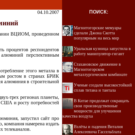
ПОИСК:
04.10.2007
миний
Магнитогорские мемуары
сделали Джона Скотта
овании ВЦИОМ, проведенном
популярным на весь мир
Уральская кузница запустила в
ть процентов респондентов
работу манипулятор-гигант
т алюминий перспективным
Стахановское движение в
Магнитогорском
требление этого металла в
металлургическом комбинате
ным ростом в странах БРИК
ия алюминия в строительной
Ученые создали высокостойкий
сплав титана и тантала
вух-трех регионах планеты,
В Китае продолжат сокращать
в США и росту потребностей
свои производственные
мощности для улучшения
качества воздуха
юминия, запустил сайт про
о, компания намерена издать
Взлёты и падения Виталия
х телеканалов.
Алексеевича Гассельблата