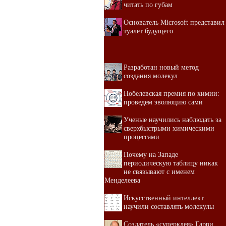
читать по губам
Основатель Microsoft представил
туалет будущего
Разработан новый метод
создания молекул
Нобелевская премия по химии:
проведем эволюцию сами
Ученые научились наблюдать за
сверхбыстрыми химическими
процессами
Почему на Западе
периодическую таблицу никак
не связывают с именем
Менделеева
Искусственный интеллект
научили составлять молекулы
Создатель «суперклея» Гарри