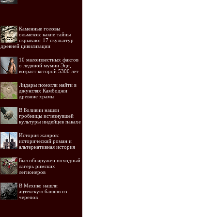
Каменные головы
ольмеков: какие тайны
скрывают 17 скульптур
древней цивилизации
10 малоизвестных фактов
о ледяной мумии Эци,
возраст которой 5300 лет
Лидары помогли найти в
джунглях Камбоджи
древние храмы
В Боливии нашли
гробницы исчезнувшей
культуры индейцев пакахе
История жанров:
исторический роман и
альтернативная история
Был обнаружен походный
лагерь римских
легионеров
В Мехико нашли
ацтекскую башню из
черепов