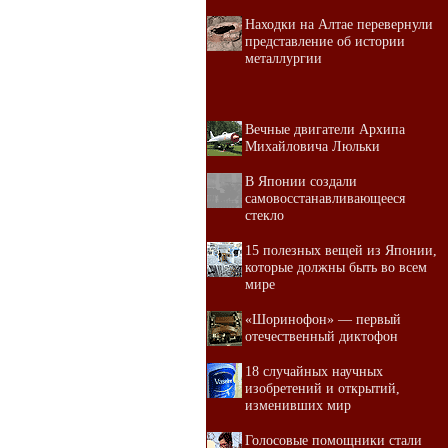
Находки на Алтае перевернули
представление об истории
металлургии
Вечные двигатели Архипа
Михайловича Люльки
В Японии создали
самовосстанавливающееся
стекло
15 полезных вещей из Японии,
которые должны быть во всем
мире
«Шоринофон» — первый
отечественный диктофон
18 случайных научных
изобретений и открытий,
изменивших мир
Голосовые помощники стали