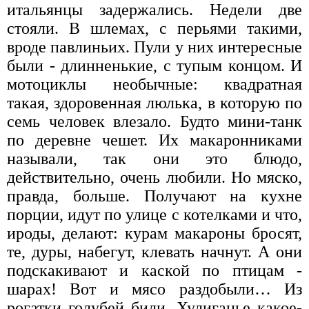
итальянцы задержались. Недели две
стояли. В шлемах, с перьями такими,
вроде павлиньих. Пули у них интересные
были - длинненькие, с тупым концом. И
мотоциклы необычные: квадратная
такая, здоровенная люлька, в которую по
семь человек влезало. Будто мини-танк
по деревне чешет. Их макаронниками
называли, так они это блюдо,
действительно, очень любили. Но мяско,
правда, больше. Получают на кухне
порции, идут по улице с котелками и что,
ироды, делают: курам макароны бросят,
те, дуры, набегут, клевать начнут. А они
подскакивают и каской по птицам -
шарах! Вот и мясо раздобыли… Из
рогатки голубей били. Хулиганье какое-