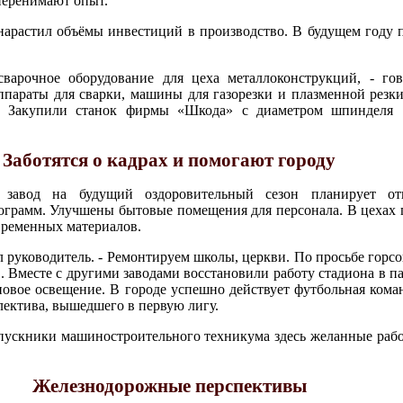
 перенимают опыт.
нарастил объёмы инвестиций в производство. В будущем году 
варочное оборудование для цеха металлоконструкций, - гов
ппараты для сварки, машины для газорезки и плазменной резк
й. Закупили станок фирмы «Шкода» с диаметром шпинделя 
Заботятся о кадрах и помогают городу
а завод на будущий оздоровительный сезон планирует от
грамм. Улучшены бытовые помещения для персонала. В цехах 
временных материалов.
л руководитель. - Ремонтируем школы, церкви. По просьбе горс
 Вместе с другими заводами восстановили работу стадиона в п
новое освещение. В городе успешно действует футбольная кома
лектива, вышедшего в первую лигу.
выпускники машиностроительного техникума здесь желанные рабо
Железнодорожные перспективы