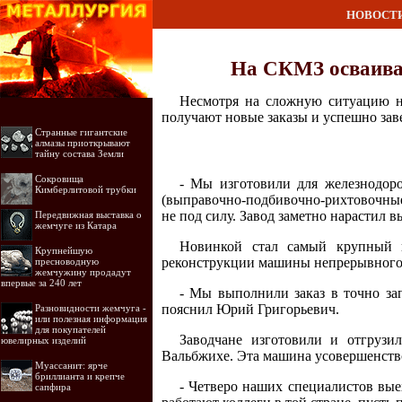
НОВОСТ
На СКМЗ осваива
Несмотря на сложную ситуацию н
получают новые заказы и успешно за
Странные гигантские
алмазы приоткрывают
тайну состава Земли
Сокровища
- Мы изготовили для железнодор
Кимберлитовой трубки
(выправочно-подбивочно-рихтовочные
не под силу. Завод заметно нарастил 
Передвижная выставка о
жемчуге из Катара
Новинкой стал самый крупный к
Крупнейшую
реконструкции машины непрерывного 
пресноводную
жемчужину продадут
впервые за 240 лет
- Мы выполнили заказ в точно за
пояснил Юрий Григорьевич.
Разновидности жемчуга -
или полезная информация
для покупателей
Заводчане изготовили и отгрузи
ювелирных изделий
Вальбжихе. Эта машина усовершенств
Муассанит: ярче
бриллианта и крепче
- Четверо наших специалистов выех
сапфира