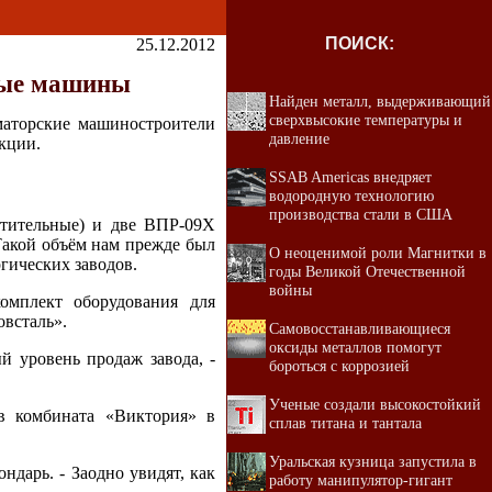
ПОИСК:
25.12.2012
ные машины
Найден металл, выдерживающий
сверхвысокие температуры и
маторские машиностроители
давление
кции.
SSAB Americas внедряет
водородную технологию
производства стали в США
тительные) и две ВПР-09Х
Такой объём нам прежде был
О неоценимой роли Магнитки в
гических заводов.
годы Великой Отечественной
войны
омплект оборудования для
всталь».
Самовосстанавливающиеся
оксиды металлов помогут
й уровень продаж завода, -
бороться с коррозией
Ученые создали высокостойкий
в комбината «Виктория» в
сплав титана и тантала
Уральская кузница запустила в
ндарь. - Заодно увидят, как
работу манипулятор-гигант