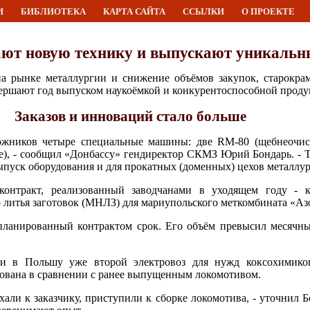
И
БИБЛИОТЕКА
КАРТА САЙТА
ССЫЛКИ
О ПРОЕКТЕ
ют новую технику и выпускают уникаль
а рынке металлургии и снижение объёмов закупок, старокра
вершают год выпуском наукоёмкой и конкурентоспособной проду
Заказов и инноваций стало больше
ожников четыре специальные машины: две RM-80 (щебнеочис
), - сообщил «Донбассу» гендиректор СКМЗ Юрий Бондарь. - 
выпуск оборудования и для прокатных (доменных) цехов металлур
онтракт, реализованный заводчанами в уходящем году - к
литья заготовок (МНЛЗ) для мариупольского меткомбината «Азо
планированный контрактом срок. Его объём превысил месячны
ли в Польшу уже второй электровоз для нужд коксохимико
ована в сравнении с ранее выпущенным локомотивом.
али к заказчику, приступили к сборке локомотива, - уточнил Бо