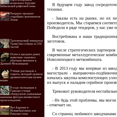
возможное будущее
В будущем году завод сосредоточ
Байкальской рифтовой зоны
техники.
Раскрыто прошлое
старейших континентов
- Заказы есть на рынке, но их н
Земли
производитель. Мы стараемся соответ
Победили в ряде тендеров, у нас уже е
Востребована и наша традиционна
Трехметровый император
заготовок.
Траян был собран из 356
частей
В числе стратегических партнеров 
Отлов и продажа диких
современные металлургические комби
животных оказались
Новолипецкого меткомбината.
обычным явлением в
Древней Мезоамерике
- В 2013 году мы впервые из зав
Учёные рассказали о
магистрали - выправочно-подбивочн
секрете, который хранила
древнеегипетская мумия
началась закупка комплектующих узлов
кошки
их выпуск и наладим серийное произв
В ходе экспедиции в
Гималаи ученые
Тревожит руководителя нестабильн
обнаружили уникальные
каменные фигуры неизвестного
- Не будь этой проблемы, мы могл
происхождения
- отмечает он.
Вал Адриана в
Великобритании или
Со страниц любимого заводчанами 
Римская стена