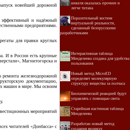
никеля оказалась прочнее и
 выпуск новейшей дорожной
легче титана
Поразительный костюм
ко эффективный и надёжный
виртуальной реальности,
ечественными предприятиями.
сделанный белорусскими
разработчиками
регаты для правки круглых
Интерактивная таблица
ча. И в России есть крупные
Менделеева создана для удобства
верстали», Магнитогорска и
пользования
Новый метод MicroED
о ремонта железнодорожной
определяет молекулярную
трукторскую документацию,
структуру вещества за полчаса
ных машин в мире. Мы освоим
Биохимической реакцией будут
управлять с помощью света
у.
Старейшая настенная таблица
инвестиционных мероприятий
Менделеева
Разработан новый метод
сех читателей «Донбасса» с
создания молекул