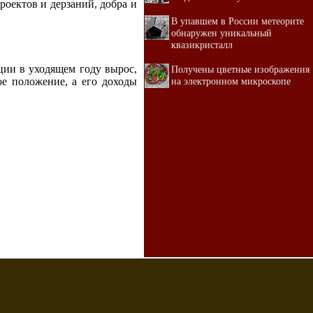
оектов и дерзаний, добра и
В упавшем в России метеорите
обнаружен уникальный
квазикристалл
ции в уходящем году вырос,
Получены цветные изображения
ое положение, а его доходы
на электронном микроскопе