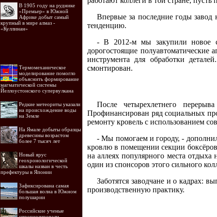
работают коллеги в той стране, пусть
В 1905 году на руднике
«Премьер» в Южной
Впервые за последние годы завод 
Африке добыт самый
крупный в мире алмаз -
тенденцию.
«Куллинан»
- В 2012-м мы закупили новое с
дорогостоящие полуавтоматические а
инструмента для обработки детале
смонтирован.
Термомеханическое
моделирование помогло
объяснить формирование
магматической системы
Йеллоустонского супервулкана
После четырехлетнего перерыв
Редкие метеориты указали
на происхождение воды
Профинансирован ряд социальных про
на Земле
ремонту кровель с использованием со
На Ямале добыты образцы
древесины возрастом
- Мы помогаем и городу, - дополни
более 7 тысяч лет
кровлю в помещении секции боксёров.
на аллеях популярного места отдыха 
Новый ярус
геохронологической
один из спонсоров этого сильного кол
шкалы назван в честь
префектуры в Японии
Заботятся заводчане и о кадрах: 
Зафиксирована самая
производственную практику.
большая волна в Южном
полушарии
Российские ученые
спрогнозировали