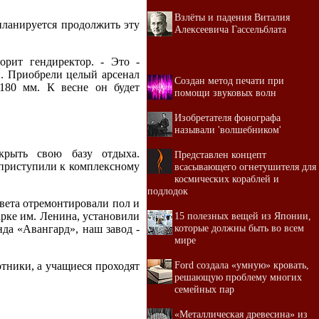
Взлёты и падения Виталия
планируется продолжить эту
Алексеевича Гассельблата
орит гендиректор. - Это -
и. Приобрели целый арсенал
Создан метод печати при
180 мм. К весне он будет
помощи звуковых волн
Изобретателя фонографа
называли 'волшебником'
крыть свою базу отдыха.
Представлен концепт
приступили к комплексному
всасывающего огнетушителя для
космических кораблей и
подлодок
овета отремонтировали пол и
арке им. Ленина, установили
15 полезных вещей из Японии,
которые должны быть во всем
нда «Авангард», наш завод -
мире
Ford создала «умную» кровать,
тники, а учащиеся проходят
решающую проблему многих
семейных пар
«Металлическая древесина» из