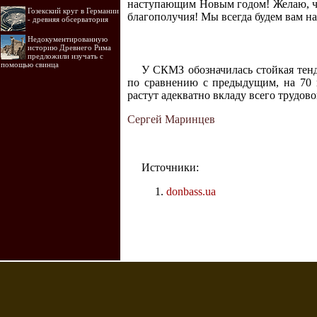
наступающим Новым годом! Желаю, чт
Гозекский круг в Германии
благополучия! Мы всегда будем вам 
- древняя обсерватория
Недокументированную
историю Древнего Рима
предложили изучать с
помощью свинца
У СКМЗ обозначилась стойкая тен
по сравнению с предыдущим, на 70 п
растут адекватно вкладу всего трудово
Сергей Маринцев
Источники:
donbass.ua