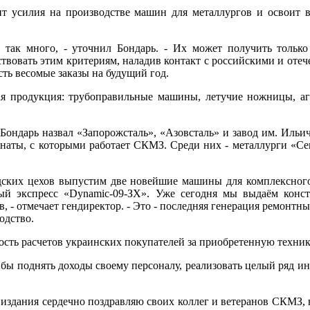
ит усилия на производстве машин для металлургов и освоит
е так много, - уточнил Бондарь. - Их может получить толь
ствовать этим критериям, наладив контакт с российскими и от
сть весомые заказы на будущий год.
я продукция: трубоправильные машины, летучие ножницы, аг
Бондарь назвал «Запорожсталь», «Азовсталь» и завод им. Ильи
наты, с которыми работает СКМЗ. Среди них - металлурги «Се
одских цехов выпустим две новейшие машины для комплексног
ый экспресс «Dynamic-09-ЗХ». Уже сегодня мы выдаём конс
, - отмечает гендиректор. - Это - последняя генерация ремонт
одство.
ость расчетов украинских покупателей за приобретенную техник
и бы поднять доходы своему персоналу, реализовать целый ряд 
издания сердечно поздравляю своих коллег и ветеранов СКМЗ, в