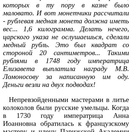
которых в ту пору в казне было
маловато. И вот монетчики рассчитали
- рублевая медная монета должна иметь
вес... 1,6 килограмма. Делать нечего,
царского указа не ослушаешься, сделали
медный рубль. Это был квадрат со
стороной 20 сантиметров... Такими
рублями в 1748 году императрица
Елизавета выплатила награду М.В.
Ломоносову за написанную им оду.
Деньги везли на двух подводах!
Непревзойденными мастерами в литье
колоколов были русские умельцы. Когда
в 1730 году императрица Анна
Иоанновна обратилась к французскому
мастеру и члену Парижской Академии