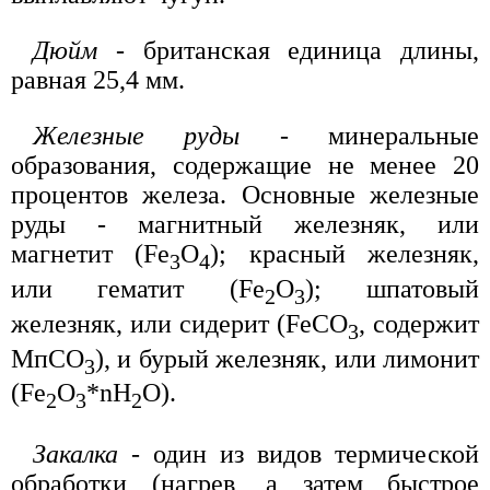
Дюйм
- британская единица длины,
равная 25,4 мм.
Железные руды
- минеральные
образования, содержащие не менее 20
процентов железа. Основные железные
руды - магнитный железняк, или
магнетит (Fe
O
); красный железняк,
3
4
или гематит (Fe
O
); шпатовый
2
3
железняк, или сидерит (FeCO
, содержит
3
МпСO
), и бурый железняк, или лимонит
3
(Fe
O
*nH
O).
2
3
2
Закалка
- один из видов термической
обработки (нагрев, а затем быстрое