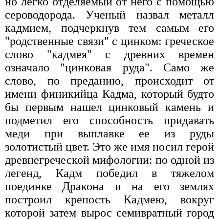
но легко отделяемый от него с помощью
сероводорода. Ученый назвал металл
кадмием, подчеркнув тем самым его
"родственные связи" с цинком: греческое
слово "кадмея" с древних времен
означало "цинковая руда". Само же
слово, по преданию, происходит от
имени финикийца Кадма, который будто
бы первым нашел цинковый камень и
подметил его способность придавать
меди при выплавке ее из руды
золотистый цвет. Это же имя носил герой
древнегреческой мифологии: по одной из
легенд, Кадм победил в тяжелом
поединке Дракона и на его землях
построил крепость Кадмею, вокруг
которой затем вырос семивратный город