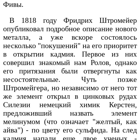
Фивы.
В 1818 году Фридрих Штромейер
опубликовал подробное описание нового
металла, а уже вскоре состоялось
несколько "покушений" на его приоритет
в открытии кадмия. Первое из них
совершил знакомый нам Ролов, однако
его притязания были отвергнуты как
несостоятельные. Чуть позже
Штромейгера, но независимо от него тот
же элемент открыл в цинковых рудах
Силезии немецкий химик Керстен,
предложивший назвать элемент
мелинумом (что означает "желтый, как
айва") - по цвету его сульфида. На след
кадмия напали еще двое ученых -