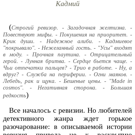
Кадмий
(
Строгий ревизор. - Загадочная желтизна. -
Повествуют мифы. - Покушения на приоритет. -
Крик души. - Надежное алиби. - Кадмиевое
"покрывало". - Нежеланный гость. - "Усы" входят
в моду. - Прочная паутина. - Отрицательный
герой. - Лунная бритва. - Сердце бьется чаще. -
Чьи отпечатки пальцев? - Трио в работе. - Ну, а
вдруг? - Служба на периферии. - Огни маяков. -
Лебедь, рак и щука. - Бешеные цены. - "Made in
cosmos". - Негативная сторона. - Большая
)
редкость
Все началось с ревизии. Но любителей
детективного жанра ждет горькое
разочарование: в описываемой истории
ревизия привела не к раскрытию