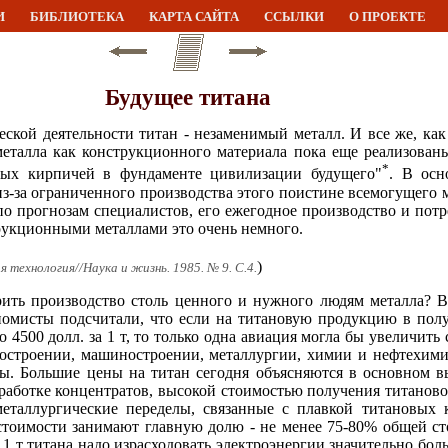
И
БИБЛИОТЕКА
КАРТА САЙТА
ССЫЛКИ
О ПРОЕКТЕ
Будущее титана
еской деятельности титан - незаменимый металл. И все же, как
еталла как конструкционного материала пока еще реализован
*
вных кирпичей в фундаменте цивилизации будущего"
. В осн
з-за ограниченного производства этого поистине всемогущего м
 по прогнозам специалистов, его ежегодное производство и потр
рукционными металлами это очень немного.
)
я технология//Наука и жизнь. 1985. № 9. С.4.
ить производство столь ценного и нужного людям металла? В
номисты подсчитали, что если на титановую продукцию в полу
о 4500 долл. за 1 т, то только одна авиация могла бы увеличить с
достроении, машиностроении, металлургии, химии и нефтехими
ы. Большие цены на титан сегодня объясняются в основном в
работке концентратов, высокой стоимостью получения титаново
металлургические переделы, связанные с плавкой титановых 
 стоимости занимают главную долю - не менее 75-80% общей ст
1 т титана надо израсходовать электроэнергии значительно боль