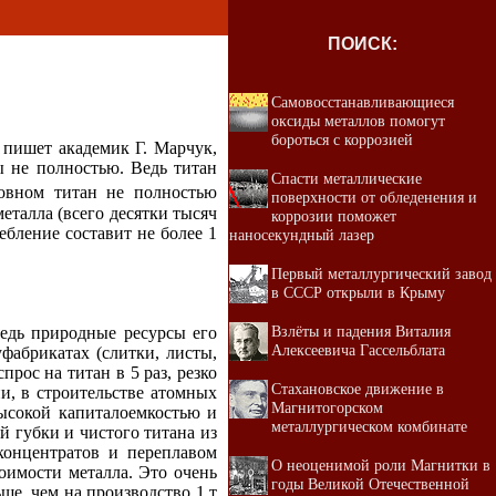
ПОИСК:
Самовосстанавливающиеся
оксиды металлов помогут
бороться с коррозией
 пишет академик Г. Марчук,
ы не полностью. Ведь титан
Спасти металлические
овном титан не полностью
поверхности от обледенения и
еталла (всего десятки тысяч
коррозии поможет
ебление составит не более 1
наносекундный лазер
Первый металлургический завод
в СССР открыли в Крыму
Взлёты и падения Виталия
едь природные ресурсы его
Алексеевича Гассельблата
фабрикатах (слитки, листы,
прос на титан в 5 раз, резко
Стахановское движение в
и, в строительстве атомных
Магнитогорском
ысокой капиталоемкостью и
металлургическом комбинате
й губки и чистого титана из
концентратов и переплавом
О неоценимой роли Магнитки в
оимости металла. Это очень
годы Великой Отечественной
ше, чем на производство 1 т