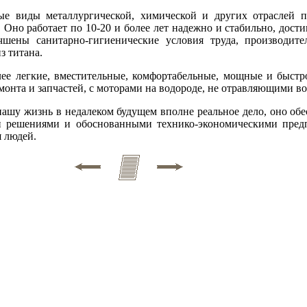
ные виды металлургической, химической и других отраслей
 Оно работает по 10-20 и более лет надежно и стабильно, дост
учшены санитарно-гигиенические условия труда, производите
з титана.
лее легкие, вместительные, комфортабельные, мощные и быстр
онта и запчастей, с моторами на водороде, не отравляющими во
нашу жизнь в недалеком будущем вполне реальное дело, оно об
и решениями и обоснованными технико-экономическими пред
я людей.