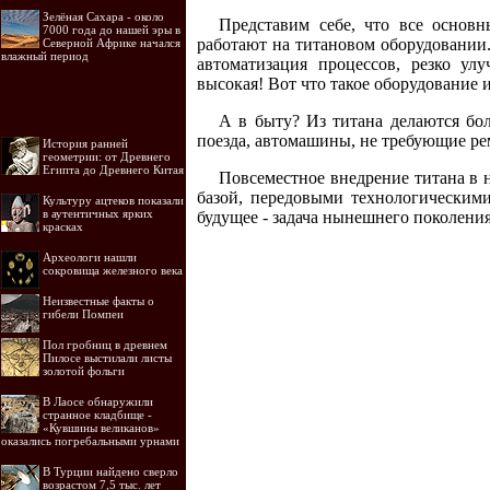
Зелёная Сахара - около
Представим себе, что все основ
7000 года до нашей эры в
работают на титановом оборудовании.
Северной Африке начался
влажный период
автоматизация процессов, резко ул
высокая! Вот что такое оборудование и
А в быту? Из титана делаются бо
поезда, автомашины, не требующие рем
История ранней
геометрии: от Древнего
Египта до Древнего Китая
Повсеместное внедрение титана в 
базой, передовыми технологическим
Культуру ацтеков показали
в аутентичных ярких
будущее - задача нынешнего поколени
красках
Археологи нашли
сокровища железного века
Неизвестные факты о
гибели Помпеи
Пол гробниц в древнем
Пилосе выстилали листы
золотой фольги
В Лаосе обнаружили
странное кладбище -
«Кувшины великанов»
оказались погребальными урнами
В Турции найдено сверло
возрастом 7,5 тыс. лет