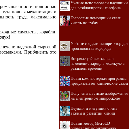
Учёные использовали наушники
 промышленности полностью
для разблокировки телефона
игнута полная механизация и
льность труда максимально
Голосовые помощники стали
читать по губам
оходные самолеты, корабли,
здух!
Учёные создали нанореактор для
еспечено надежной сырьевой
производства водорода
посылками. Приблизить это
Впервые учёные засняли
изменение заряда в молекуле в
реальном времени
Новая компьютерная программа
предсказывает химические связи
Получены цветные изображения
на электронном микроскопе
Неудачи и интуиция очень
важны в развитии химии
Новый метод MicroED
определяет молекулярную