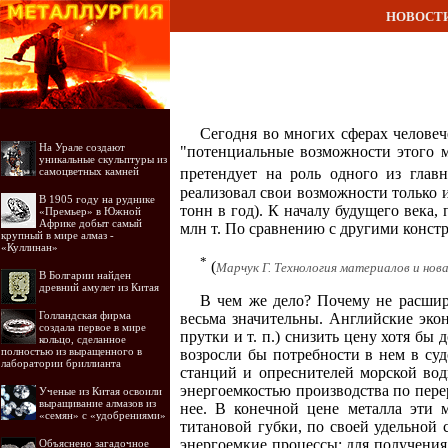
НОВОСТ
Сегодня во многих сферах человеч
На Урале создают
"потенциальные возможности этого м
уникальные скульптуры из
самоцветных камней
претендует на роль одного из гла
реализовал свои возможности только и
В 1905 году на руднике
тонн в год). К началу будущего века,
«Премьер» в Южной
Африке добыт самый
млн т. По сравнению с другими конст
крупный в мире алмаз -
«Куллинан»
*
(
Марчук Г. Технология материалов и нова
В Болгарии найден
древний амулет из Китая
В чем же дело? Почему не расшир
Голландская фирма
весьма значительны. Английские эко
создала первое в мире
прутки и т. п.) снизить цену хотя бы д
кольцо, сделанное
полностью из выращенного в
возросли бы потребности в нем в су
лаборатории бриллианта
станций и опреснителей морской вод
энергоемкостью производства по пере
Ученые из Китая освоили
выращивание алмазов из
нее. В конечной цене металла эти 
«семян» с «удобрениями»
титановой губки, по своей удельной
энергоемкие процессы: для получения 
Объяснено загадочное