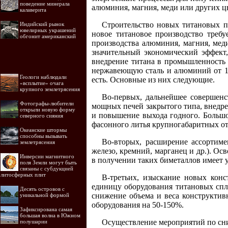
поведение минерала
алюминия, магния, меди или других ц
калаверита
Строительство новых титановых п
Индийский рынок
ювелирных украшений
новое титановое производство требу
обгонит американский
производства алюминия, магния, меди
значительный экономический эффект,
внедрение титана в промышленность н
нержавеющую сталь и алюминий от 1:1
Геологи наблюдали
есть. Основные из них следующие.
«всплытие» очага
крупного землетрясения
Во-первых, дальнейшее совершенс
Фотографы-любители
мощных печей закрытого типа, внедре
открыли новую форму
и повышение выхода годного. Большо
северного сияния
фасонного литья крупногабаритных о
Океанские штормы
способны вызывать
Во-вторых, расширение ассортим
землетрясения
железо, кремний, марганец и др.). О
Инверсии магнитного
в получении таких биметаллов имеет у
поля Земли могут быть
связаны с субдукцией
литосферных плит
В-третьих, изыскание новых кон
единицу оборудования титановых спл
Десять островов c
снижение объема и веса конструктивн
уникальной формой
оборудования на 50-150%.
Зафиксирована самая
большая волна в Южном
Осуществление мероприятий по сни
полушарии