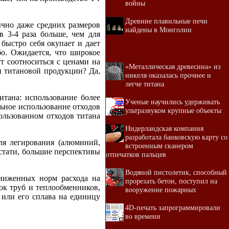
войны
Древние плавильные печи
ычно даже средних размеров
найдены в Монголии
 3-4 раза больше, чем для
быстро себя окупает и дает
бо. Ожидается, что широкое
ут соотноситься с ценами на
«Металлическая древесина» из
и титановой продукции? Да,
никеля оказалась прочнее и
легче титана
итана: использование более
Ученые научились удерживать
льное использование отходов
ультразвуком крупные объекты
ользованном отходов титана
Нидерландская компания
разработала банковскую карту со
ля легирования (алюминий,
встроенным сканером
Кстати, большие перспективы
отпечатков пальцев
Водяной пистолетик, способный
ниженных норм расхода на
прорезать бетон, поступил на
ок труб и теплообменников,
вооружение пожарных
 или его сплава на единицу
4D-печать запрограммировали
во времени