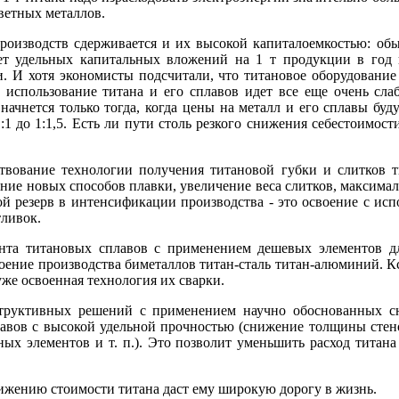
ветных металлов.
роизводств сдерживается и их высокой капиталоемкостью: об
ет удельных капитальных вложений на 1 т продукции в год в
. И хотя экономисты подсчитали, что титановое оборудование 
 использование титана и его сплавов идет все еще очень сла
ачнется только тогда, когда цены на металл и его сплавы буд
 до 1:1,5. Есть ли пути столь резкого снижения себестоимост
твование технологии получения титановой губки и слитков т
ние новых способов плавки, увеличение веса слитков, максима
й резерв в интенсификации производства - это освоение с исп
тливок.
ента титановых сплавов с применением дешевых элементов д
своение производства биметаллов титан-сталь титан-алюминий. 
же освоенная технология их сварки.
структивных решений с применением научно обоснованных с
авов с высокой удельной прочностью (снижение толщины стен
ых элементов и т. п.). Это позволит уменьшить расход титана
жению стоимости титана даст ему широкую дорогу в жизнь.