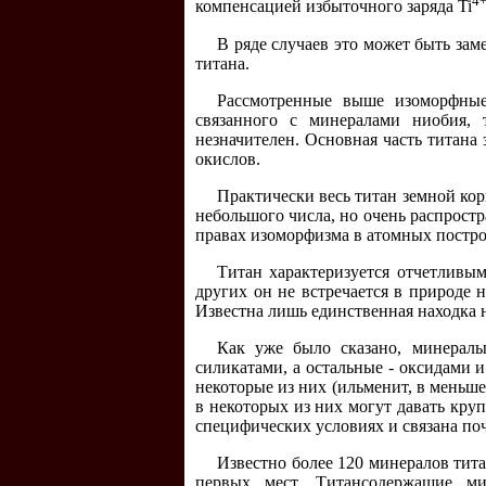
4
компенсацией избыточного заряда Ti
В ряде случаев это может быть зам
титана.
Рассмотренные выше изоморфные 
связанного с минералами ниобия, 
незначителен. Основная часть титан
окислов.
Практически весь титан земной кор
небольшого числа, но очень распростр
правах изоморфизма в атомных постро
Титан характеризуется отчетливы
других он не встречается в природе н
Известна лишь единственная находка н
Как уже было сказано, минералы
силикатами, а остальные - оксидами
некоторые из них (ильменит, в меньше
в некоторых из них могут давать кру
специфических условиях и связана по
Известно более 120 минералов тита
первых мест. Титансодержащие ми