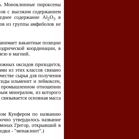
5%. Моноклинные пироксены
енов с высоким содержанием
еднее содержание Al
O
в
2
3
лов из группы амфиболов не
 занимает вакантные позиции
аэдрической координации, в
езо и магний.
ложных оксидов приходится,
ми из этих классов связано
честве сырья для получения
сиды ильменит и лейкоксен,
 в промышленном отношении
вым минералом, из которого
 связывается основная масса
огом Кунфером по названию
очно утвердилось название
о монах Грегор, открывший в
одки - "менакэнит".)