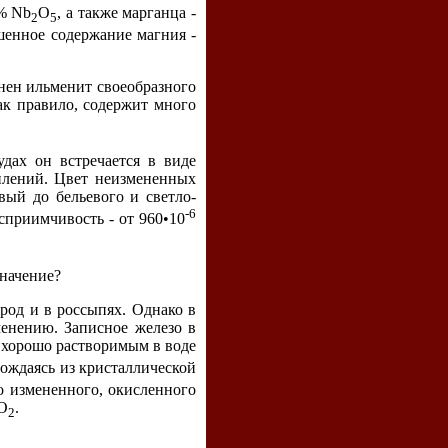
5% Nb
O
, а также марганца -
2
5
шенное содержание магния -
нен ильменит своеобразного
ак правило, содержит много
дах он встречается в виде
плений. Цвет неизмененных
вый до бельевого и светло-
-6
сприимчивость - от 960•10
значение?
род и в россыпях. Однако в
менению. Записное железо в
и хорошо растворимым в воде
бождаясь из кристаллической
о измененного, окисленного
iО
.
2