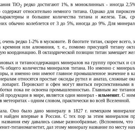
жания TiО
редко достигают 1%, в моноклинных - иногда 2,
2
ит) содержат относительно немного титана. Однако для пирокс
характерны и большие количества титана и железа. Так, ср
них обычно колеблется от 3 до 5%, иногда до 9%. Для минера
, очень редко 1-2% в мусковите. В биотите титан, скорее всего,
а кремния или алюминия, т. е., помимо присущей титану окт
кую координацию. В октаэдрической позиции титан замещает жел
тановых и титаносодержащих минералов на группу простых и с
4% общего количества минералов титана. Но именно с минерала
коры, и именно они имеют главное промышленное значение в ка
нералам относятся простые оксиды рутил и анатаз, сложные ок
 - лопарит. Перовскит и сфен могут явиться перспективными
аботки пока не освоена промышленностью. Главным же титано
ой продукции в мире, является один минерал -
ильменит
. С ним
 в метеоритах - одним словом, практически во всей Вселенной.
рала. Оно было дано минералу в 1827 г. немецким минерал
л найден впервые в России. С тех пор за этим минералом пр
г, названия ему давались самые разнообразные. (Вспомним, чт
нит-титаномагнетит, дал этому минералу название по месту нах