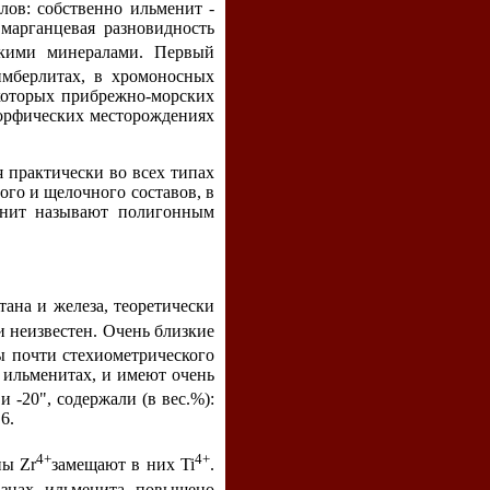
лов: собственно ильменит -
марганцевая разновидность
дкими минералами. Первый
имберлитах, в хромоносных
екоторых прибрежно-морских
морфических месторождениях
 практически во всех типах
ого и щелочного составов, в
енит называют полигонным
титана и железа, теоретически
и неизвестен. Очень близкие
ы почти стехиометрического
х ильменитах, и имеют очень
 -20", содержали (в вес.%):
6.
4+
4+
ны Zr
замещают в них Ti
.
азцах ильменита повышено