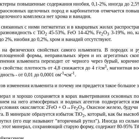
актерны повышенные содержания ниобия, 0,1-2%, иногда до 2,
траосновных щелочных пород и карбонатитов отмечается повы
щелочного комплекса нет хрома и ванадия.
 связанных с ними пегматитах и в кварцевых жилах распростра
разновидность с TiО
45-53%, FeO 14-42%, Fe
О
3-19%, но, к
2
2
3
о 2%, ниобия до 0,2%, хром и ванадий отсутствуют.
 на физических свойствах самого ильменита. В породах и ру
 уплощенной формы, неправильных зёрен и их агрегатных ско
енения ильменита переходит от черного через бурый, коричне
3
 свойства: плотность от 4,8 снижается до 4 г/см
, магнитная во
-1
-1
дность - от 0,01 до 0,0001 ом
•см
.
ов изменения ильменита и почему им придается такое большое 
ерал и хорошо сохраняется в корах выветривания основных по
вием на него атмосферных и водных агентов подвергается из
условиях окисляется: 2FeO + О→Fe
О
. Окисное железо, будуч
2
3
а. В минерале образуется избыток TiО
, который, как бы высво
2
рутил (его еще называют "вторичный рутил"). Иногда из сильн
, этот минерал, сохраняющий старую форму, содержит 80-95% T
ейкоксеном.