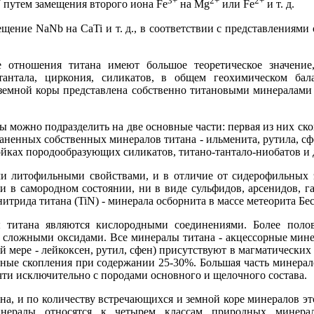
+
3+
2+
2+
путем замещения второго иона Fe
на Mg
или Fe
и т. д.
ещение NaNb на CaTi и т. д., в соответствии с представлениям
отношения титана имеют большое теоретическое значение,
тантала, циркония, силикатов, в общем геохимическом бал
а земной коры представлена собственно титановыми минералам
ы можно подразделить на две основные части: первая из них ск
аненных собственных минералов титана - ильменита, рутила, сфен
йках породообразующих силикатов, титано-тантало-ниобатов и 
ми литофильными свойствами, и в отличие от сидерофильных 
и в самородном состоянии, ни в виде сульфидов, арсенидов, га
итрида титана (TiN) - минерала осборнита в массе метеорита Бес
 титана являются кислородными соединениями. Более поло
 и сложными оксидами. Все минералы титана - акцессорные мин
й мере - лейкоксен, рутил, сфен) присутствуют в магматических 
пные скопления при содержании 25-30%. Большая часть минерал
чти исключительно с породами основного и щелочного состава.
на, и по количеству встречающихся и земной коре минералов эт
нералы относятся к четырем классам природных минерал