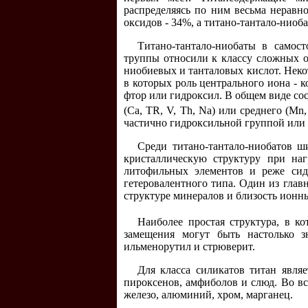
распределяясь по ним весьма неравн
оксидов - 34%, а титано-тантало-ниоба
Титано-тантало-ниобаты в самос
труппы относили к классу сложных о
ниобиевых и танталовых кислот. Неко
в которых роль центрального иона - к
фтор или гидроксил. В общем виде со
(Са, ТR, V, Th, Na) или среднего (Mn
частично гидроксильной группой или
Среди титано-тантало-ниобатов ш
кристаллическую структуру при на
литофильных элементов и реже сид
гетеровалентного типа. Один из глав
структуре минералов и близость ионных 
Наиболее простая структура, в к
замещения могут быть настолько з
ильменорутил и стрюверит.
Для класса силикатов титан явля
пироксенов, амфиболов и слюд. Во вс
железо, алюминий, хром, марганец.