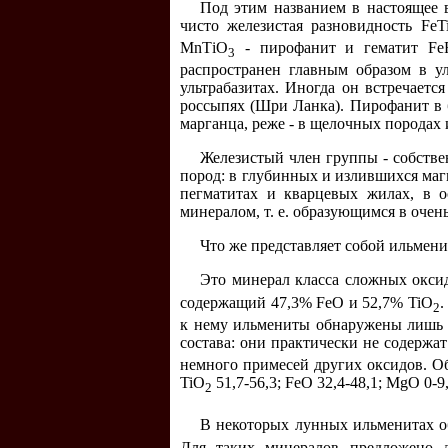
Под этим названием в настоящее 
чисто железистая разновидность FeT
МnТiO
- пирофанит и гематит Fe
3
распространен главным образом в у
ультрабазитах. Иногда он встречает
россыпях (Шри Ланка). Пирофанит в 
марганца, реже - в щелочных породах 
Железистый член группы - собстве
пород: в глубинных и излившихся магм
пегматитах и кварцевых жилах, в 
минералом, т. е. образующимся в оче
Что же представляет собой ильмени
Это минерал класса сложных окси
содержащий 47,3% FeO и 52,7% TiO
.
2
к нему ильмениты обнаружены лишь н
состава: они практически не содержа
немного примесей других оксидов. Об
TiO
51,7-56,3; FeO 32,4-48,1; MgO 0-9
2
В некоторых лунных ильменитах о
Для таких минералов предложено 