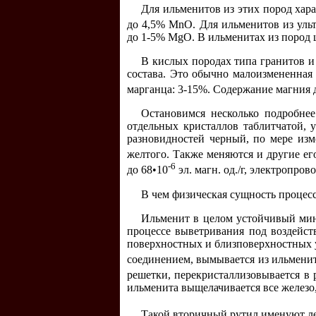
Для ильменитов из этих пород хар
до 4,5% МnО. Для ильменитов из уль
до 1-5% MgO. В ильменитах из пород 
В кислых породах типа гранитов и
состава. Это обычно малоизмененная 
марганца: 3-15%. Содержание магния д
Остановимся несколько подробнее
отдельных кристаллов таблитчатой,
разновидностей черный, по мере изм
желтого. Также меняются и другие его
-6
до 68•10
эл. магн. од./г, электропрово
В чем физическая сущность процесс
Ильменит в целом устойчивый мин
процессе выветривания под воздейст
поверхностных и близповерхностных 
соединением, вымывается из ильменит
решетки, перекристаллизовывается в 
ильменита выщелачивается все железо
Такой вторичный рутил именуют л