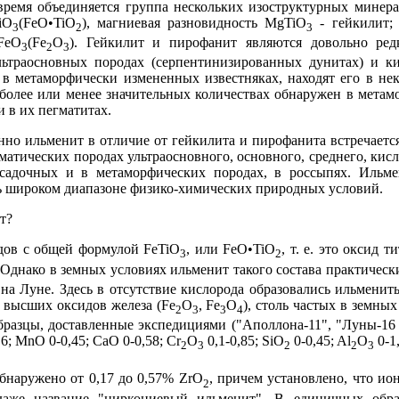
время объединяется группа нескольких изоструктурных минера
iО
(FeO•TiО
), магниевая разновидность MgTiO
- гейкилит; 
3
2
3
FeО
(Fe
О
). Гейкилит и пирофанит являются довольно ре
3
2
3
льтраосновных породах (серпентинизированных дунитах) и к
ся в метаморфически измененных известняках, находят его в н
более или менее значительных количествах обнаружен в мета
и в их пегматитах.
нно ильменит в отличие от гейкилита и пирофанита встречается
атических породах ультраосновного, основного, среднего, кисл
осадочных и в метаморфических породах, в россыпях. Ильм
нь широком диапазоне физико-химических природных условий.
т?
дов с общей формулой FeTiО
, или FeO•TiО
, т. е. это оксид 
3
2
 Однако в земных условиях ильменит такого состава практическ
а Луне. Здесь в отсутствие кислорода образовались ильменит
т высших оксидов железа (Fe
O
, Fe
O
), столь частых в земны
2
3
3
4
разцы, доставленные экспедициями ("Аполлона-11", "Луны-16 и
,6; MnO 0-0,45; CaO 0-0,58; Cr
О
0,1-0,85; SiO
0-0,45; Al
O
0-1,
2
3
2
2
3
бнаружено от 0,17 до 0,57% ZrO
, причем установлено, что ио
2
даже название "циркониевый ильменит". В единичных обр