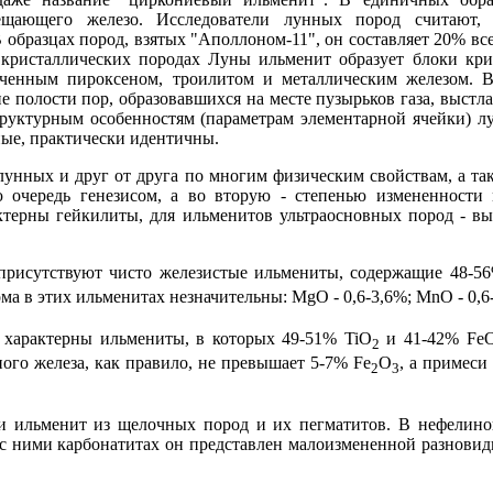
мещающего железо. Исследователи лунных пород считают,
образцах пород, взятых "Аполлоном-11", он составляет 20% вс
кристаллических породах Луны ильменит образует блоки крис
аченным пироксеном, троилитом и металлическим железом. 
 полости пор, образовавшихся на месте пузырьков газа, выстл
руктурным особенностям (параметрам элементарной ячейки) л
ые, практически идентичны.
унных и друг от друга по многим физическим свойствам, а так
 очередь генезисом, а во вторую - степенью измененности
актерны гейкилиты, для ильменитов ультраосновных пород - в
присутствуют чисто железистые ильмениты, содержащие 48-5
ма в этих ильменитах незначительны: MgO - 0,6-3,6%; МnО - 0,6-
 характерны ильмениты, в которых 49-51% TiO
и 41-42% FeO,
2
ого железа, как правило, не превышает 5-7% Fe
О
, а примеси
2
3
и ильменит из щелочных пород и их пегматитов. В нефелино
 с ними карбонатитах он представлен малоизмененной разнови