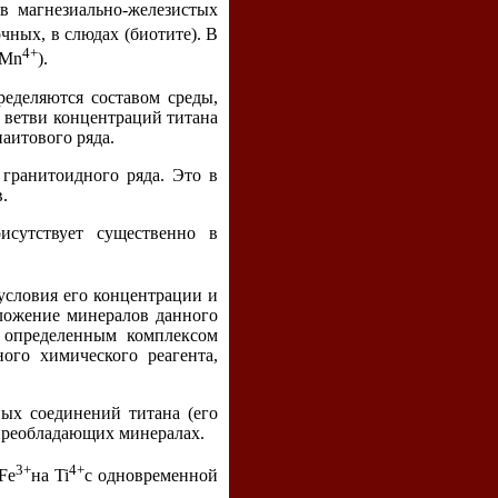
 в магнезиально-железистых
чных, в слюдах (биотите). В
4+
(Мn
).
ределяются составом среды,
е ветви концентраций титана
паитового ряда.
гранитоидного ряда. Это в
.
исутствует существенно в
условия его концентрации и
зложение минералов данного
с определенным комплексом
ного химического реагента,
ых соединений титана (его
 преобладающих минералах.
3+
4+
 Fe
на Ti
с одновременной