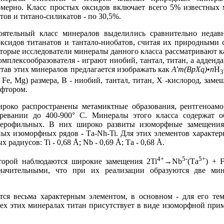
омерно. Класс простых оксидов включает всего 5% известных
тов и титано-силикатов - по 30,5%.
тоятельный класс минералов выделились сравнительно неда
ксидов титанатов и тантало-ниобатов, считая их природными
торые исследователи минералы данного класса рассматривают к
омплексообразователя - играют ниобий, тантал, титан, а адденд
став этих минералов предлагается изображать как
А’m(BpXq)
•
n
H
3
, Fe, Mg) размера, В - ниобий, тантал, титан, X -кислород, зам
 фтором.
ироко распространены метамиктные образования, рентгеноам
гревании до 400-900° С. Минералы этого класса содержат 
ерофильных. В них широко развиты изоморфные замещения 
ных изоморфных рядов - Та-Nh-Ti. Для этих элементов характе
радиусов: Ti - 0,68 Å; Nb - 0,69 Å; Та - 0,68 Å.
4+
5-
5+
оторой наблюдаются широкие замещения 2Ti
→Nb
(Та
) + 
начительными, что при их реализации образуются две мин
ется весьма характерным элементом, в основном - для его те
ех этих минералах титан присутствует в виде изоморфной прим