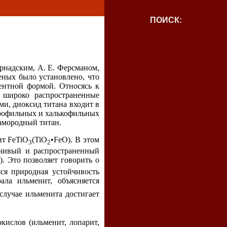
ПОИСК:
ернадским, А. Е. Ферсманом,
еных было установлено, что
лентной формой. Относясь к
 широко распространенные
ми, диоксид титана входит в
дерофильных и халькофильных
самородный титан.
ит FeTiО
(TiО
•FeO). В этом
3
2
йчивый и распространенный
). Это позволяет говорить о
ся природная устойчивость
ла ильменит, объясняется
 случае ильменита достигает
кислов (ильменит, лопарит,