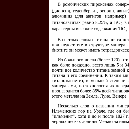
В ромбических пироксенах содер
(диопсид, геденбергит, эгирин, авг
алюминия (для авгитов, например) 
титаноавгитах равно 8,25%, а TiО
в 
2
характерны высокие содержания TiО
.
2
В светлых слюдах титана почти нет
при недостатке в структуре минерал
биотите он может иметь тетраэдричес
Из большого числа (более 120) ти
как было показано, всего лишь 5 и 3
почти все количество титана земной 
титана и его соединений. К таким ми
титаномагнетит, в меньшей степени
минералами, но технология их перер
производится более 85% всей титанов
этого металла на Земле, Луне, Венере,
Несколько слов о названии мине
Ильменских гор на Урале, где он бы
"ильменит", хотя и до и после 1827 
черных песках долины Менакэна ильме