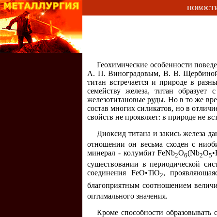
НОВОСТ
Геохимические особенности поведен
А. П. Виноградовым, В. В. Щербиной
титан встречается и природе в разн
семейству железа, титан образует
железотитановые руды. Но в то же вр
состав многих силикатов, но в отлич
свойств не проявляет: в природе не в
Диоксид титана и закись железа д
отношении он весьма сходен с ниоб
минерал - колумбит FeNb
O
(Nb
O
•
2
6
2
5
существовании в периодической сис
соединения FeO•TiO
, проявляющая
2
благоприятным соотношением велич
оптимального значения.
Кроме способности образовывать с