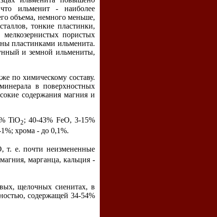
 что ильменит - наиболее
его объема, немного меньше,
таллов, тонкие пластинки,
В мелкозернистых пористых
аны пластинками ильменита.
унный и земной ильмениты,
же по химическому составу.
 минерала в поверхностных
ысокие содержания магния и
6% TiO
; 40-43% FeO, 3-15%
2
1%; хрома - до 0,1%.
 т. е. почти неизмененные
 магния, марганца, кальция -
вых, щелочных сиенитах, в
дностью, содержащей 34-54%