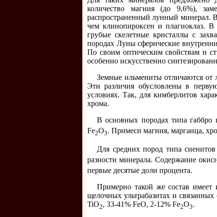
количество магния (до 9,6%), за
распространенный лунный минерал. В 
чем клинопироксен и плагиоклаз. В 
грубые скелетные кристаллы с захв
породах Луны сферические внутренние
По своим оптическим свойствам и ст
особенно искусственно синтезированн
Земные ильмениты отличаются от л
Эти различия обусловлены в первую
условиях. Так, для кимберлитов хар
хрома.
В основных породах типа габбро 
Fe
О
. Примеси магния, марганца, хро
2
3
Для средних пород типа сиенитов
разности минерала. Содержание окисн
первые десятые доли процента.
Примерно такой же состав имеет 
щелочных ультрабазитах и связанных
TiO
, 33-41% FeO, 2-12% Fe
О
.
2
2
3