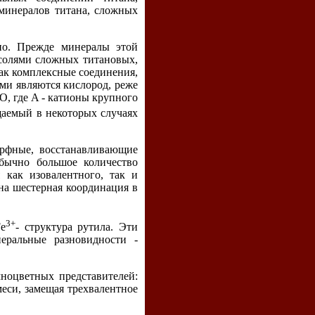
 минералов титана, сложных
вно. Прежде минералы этой
 солями сложных титановых,
ак комплексные соединения,
ами являются кислород, реже
O, где A - катионы крупного
ещаемый в некоторых случаях
орфные, восстанавливающие
обычно большое количество
как изовалентного, так и
рна шестерная координация в
3+
Fe
- структура рутила. Эти
еральные разновидности -
мноцветных представителей:
еси, замещая трехвалентное