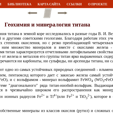
И
БИБЛИОТЕКА
КАРТА САЙТА
ССЫЛКИ
О ПРОЕКТЕ
Геохимия и минералогия титана
ия титана в земной коре исследовались в разные годы В. И. В
 и другими советскими геологами. Благодаря работам этих уч
ых степенях окисления, но с резко преобладающей четырехва
 с ним множество минералов и вместе с окислами железа -
емя титан характеризуется отчетливыми литофильными свойства
ие от железа и металлов его группы титан ярко выраженных си
стречаются ни карбонаты, ни сульфиды, ни арсениды титана, ни 
ают одно из самых устойчивых природных соединений - ильмен
ием, пентаоксид которого дает с закисью железа самый усто
FeO), и с вольфрамом - минерал вольфрамит FeWO
(WO
•FeO
4
3
теме "диагонального" ряда титан-ниобий-вольфрам. Выдающая
ся в чрезвычайно широком его распространения как минера
2+
4+
2+
2-
ин ионных радиусов Fe
и Тi
(или Fe
и TiO
), которое в
3
обственные минералы из классов окислов (рутил) и сложных о