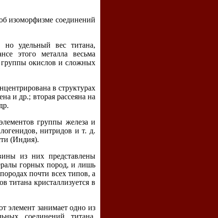
и об изоморфизме соединений
 но удельный вес титана,
ансе этого металла весьма
и группы окислов и сложных
онцентрирована в структурах
а и др.; вторая рассеяна на
др.
элементов группы железа и
логенидов, нитридов и т. д.
ти (Индия).
вины из них представлены
ералы горных пород, и лишь
породах почти всех типов, а
ов титана кристаллизуется в
от элемент занимает одно из
ьных соединений титана,