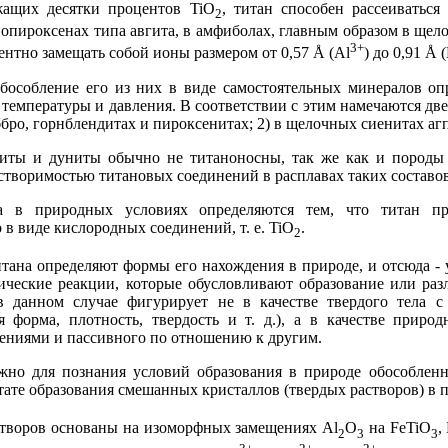
ржащих десятки процентов TiO
, титан способен рассеиваться
2
опироксенах типа авгита, в амфиболах, главным образом в щело
3+
ентно замещать собой ионы размером от 0,57 Å (Аl
) до 0,91 Å 
бособление его из них в виде самостоятельных минералов оп
температуры и давления. В соответствии с этим намечаются дв
ббро, горнблендитах и пироксенитах; 2) в щелочных сиенитах аг
иты и дуниты обычно не титаноносны, так же как и породы 
астворимостью титановых соединений в расплавах таких составов
 в природных условиях определяются тем, что титан пр
 в виде кислородных соединений, т. е. TiO
.
2
ана определяют формы его нахождения в природе, и отсюда - 
мические реакции, которые обусловливают образование или ра
в данном случае фигурирует не в качестве твердого тела 
я форма, плотность, твердость и т. д.), а в качестве природ
ениями и пассивного по отношению к другим.
жно для познания условий образования в природе обособленн
ьтате образования смешанных кристаллов (твердых растворов) в
створов основаны на изоморфных замещениях Аl
O
на FeTiO
,
2
3
3