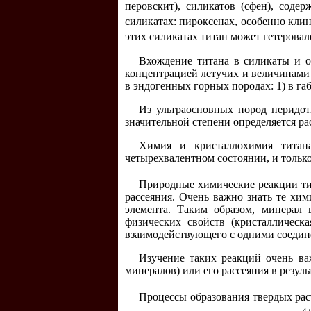
перовскит), силикатов (сфен), соде
силикатах: пироксенах, особенно клин
этих силикатах титан может гетеровал
Вхождение титана в силикаты и о
концентрацией летучих и величинами 
в эндогенных горных породах: 1) в га
Из ультраосновных пород перидот
значительной степени определяется р
Химия и кристаллохимия титана
четырехвалентном состоянии, и только
Природные химические реакции тит
рассеяния. Очень важно знать те хи
элемента. Таким образом, минерал 
физических свойств (кристаллическа
взаимодействующего с одними соедин
Изучение таких реакций очень ва
минералов) или его рассеяния в резул
Процессы образования твердых ра