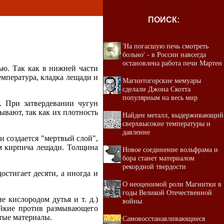
ПОИСК:
'На погасшую печь смотреть
больно' - в России навсегда
остановлена работа печи Мартен
ью. Так как в нижней части
емпература, кладка лещади и
Магнитогорские мемуары
сделали Джона Скотта
популярным на весь мир
 При затвердевании чугун
ывают, так как их плотность
Найден металл, выдерживающий
сверхвысокие температуры и
давление
и создается "мертвый слой",
ом кирпича лещади. Толщина
Новое соединение вольфрама и
бора станет материалом
рекордной твердости
стигает десяти, а иногда и
О неоценимой роли Магнитки в
годы Великой Отечественной
 кислородом дутья и т. д.)
войны
ойкие против размывающего
тые материалы.
Самовосстанавливающиеся