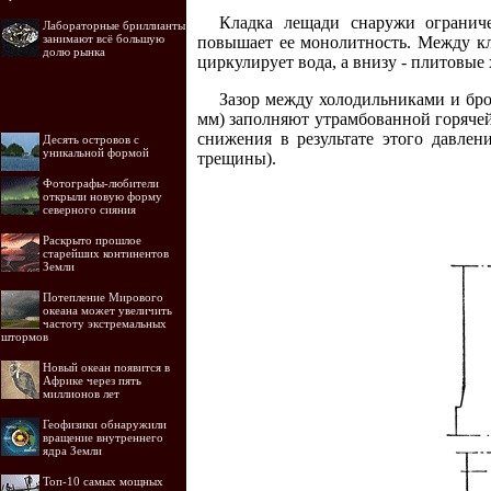
Кладка лещади снаружи ограниче
Лабораторные бриллианты
занимают всё большую
повышает ее монолитность. Между кл
долю рынка
циркулирует вода, а внизу - плитовые
Зазор между холодильниками и бро
мм) заполняют утрамбованной горячей
снижения в результате этого давлен
Десять островов c
уникальной формой
трещины).
Фотографы-любители
открыли новую форму
северного сияния
Раскрыто прошлое
старейших континентов
Земли
Потепление Мирового
океана может увеличить
частоту экстремальных
штормов
Новый океан появится в
Африке через пять
миллионов лет
Геофизики обнаружили
вращение внутреннего
ядра Земли
Топ-10 самых мощных