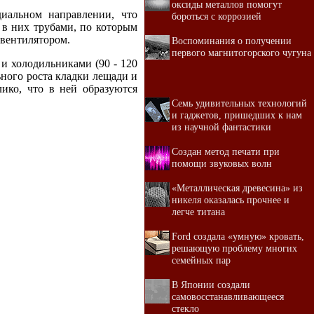
оксиды металлов помогут
иальном направлении, что
бороться с коррозией
 в них трубами, по которым
 вентилятором.
Воспоминания о получении
первого магнитогорского чугуна
и холодильниками (90 - 120
ьного роста кладки лещади и
лико, что в ней образуются
Семь удивительных технологий
и гаджетов, пришедших к нам
из научной фантастики
Создан метод печати при
помощи звуковых волн
«Металлическая древесина» из
никеля оказалась прочнее и
легче титана
Ford создала «умную» кровать,
решающую проблему многих
семейных пар
В Японии создали
самовосстанавливающееся
стекло