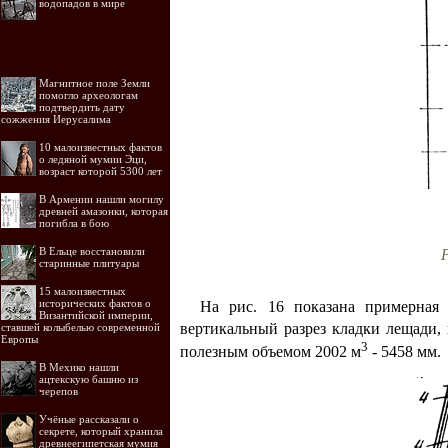
водопадов в мире
Магнитное поле Земли
помогло археологам
подтвердить дату
сожжения Иерусалима
10 малоизвестных фактов
о ледяной мумии Эци,
возраст которой 5300 лет
В Армении нашли могилу
древней амазонки, которая
погибла в бою
В Ельце восстановили
старинные плитуары
15 малоизвестных
исторических фактов о
На рис. 16 показана примерная
Византийской империи,
вертикальный разрез кладки лещади,
ставшей колыбелью современной
Европы
3
полезным объемом 2002 м
- 5458 мм.
В Мехико нашли
ацтекскую башню из
черепов
Учёные рассказали о
секрете, который хранила
древнеегипетская мумия