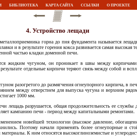
И
БИБЛИОТЕКА
КАРТА САЙТА
ССЫЛКИ
О ПРОЕКТЕ
4. Устройство лещади
 металлоприемника горна до пня фундамента называется лещад
лавки и в результате горения кокса развивается самая высокая т
венной частью кладки доменной печи.
тся жидким чугуном, он проникает в швы между кирпичами.
 результате отдельные кирпичи теряют связь между собой и вспл
уном разогретого до размягчения огнеупорного кирпича, в печ
тоянием между отверстием для выпуска чугуна и верхним ряд
стигает 1000 мм.
чи лещадь разрушается, общая продолжительность ее службы до
еляет кампанию печи - период между капитальными ремонтами.
менением новейшей технологии (высокое давление, обогащение
жнились. Поэтому начали применять более огнеупорные и ст
 материалы. К ним относятся высокоглиноземистые и углеродис