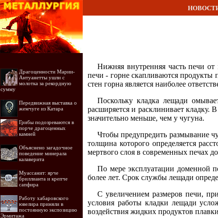
НОВОСТ
Нижняя внутренняя часть печи от
Драгоценности Марии-
печи - горне скапливаются продукты п
Антуанетты ушли с
стен горна является наиболее ответст
молотка за рекордную
сумму
Поскольку кладка лещади омывае
Передвижная выставка о
расширяется и расклинивает кладку. В
жемчуге из Катара
значительно меньше, чем у чугуна.
Грибы подозреваются в
порче драгоценных
Чтобы предупредить размывание чуг
камней
толщина которого определяется расс
Объяснено загадочное
мертвого слоя в современных печах до
поведение минерала
калаверита
По мере эксплуатации доменной пе
Муассанит: ярче
более лет. Срок службы лещади опред
бриллианта и крепче
сапфира
С увеличением размеров печи, при
Работу хабаровского
условия работы кладки лещади усло
ювелира приняли в
постоянную экспозицию
воздействия жидких продуктов плавки
Эрмитажа