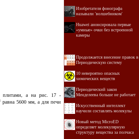
Изобретателя фонографа
называли 'волшебником'
Huawei анонсировала первые
«умные» очки без встроенной
камеры
Продолжается внесение правок в
Периодическую систему
10 невероятно опасных
химических веществ
Периодический закон
Менделеева больше не работает
 плитами, а на рис. 17 -
3
равна 5600 мм, а для печи
Искусственный интеллект
научили составлять молекулы
Новый метод MicroED
определяет молекулярную
структуру вещества за полчаса